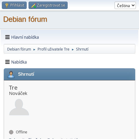
Přihlásit
Zaregistrovat se
Debian fórum
Hlavní nabídka
Debian fórum
Profil uživatele Tre
Shrnutí
►
►
Nabídka
Shrnutí
Tre
Nováček
Offline