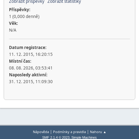
Zobrazit příspěvky
Zobrazit statistiky
Příspěvky:
1 (0,000 denně)
Věk:
N/A
Datum registrace:
11. 12. 2015, 16:20:15
Místní čas:
08. 08. 2026, 03:53:41
Naposledy aktivní:
31. 12. 2015, 11:09:30
|
|
Nápověda
Podmínky a pravidla
Nahoru ▲
,
SMF 2.1.4 © 2023
Simple Machines