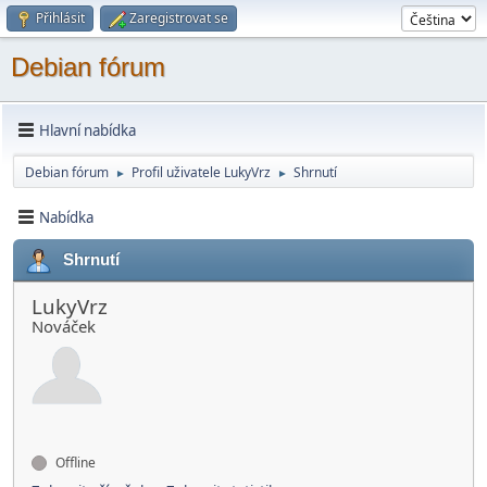
Přihlásit
Zaregistrovat se
Debian fórum
Hlavní nabídka
Debian fórum
Profil uživatele LukyVrz
Shrnutí
►
►
Nabídka
Shrnutí
LukyVrz
Nováček
Offline