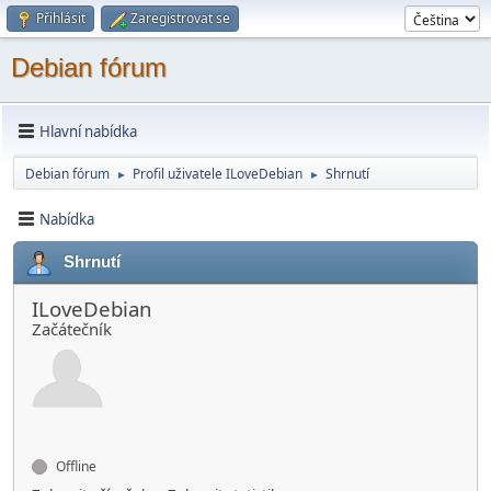
Přihlásit
Zaregistrovat se
Debian fórum
Hlavní nabídka
Debian fórum
Profil uživatele ILoveDebian
Shrnutí
►
►
Nabídka
Shrnutí
ILoveDebian
Začátečník
Offline