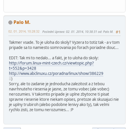
Palo M.
02. 01. 2014, 10:28:32
Poslední úprava
: 02. 01. 2014, 10:38:31 od: Palo M.
#1
Takmer vsade. To je uloha do skoly? Vyzera to totiz tak - a v tom
pripade sa to namiesto somrovania po forach poriadne douc...
EDIT: Tak mi to nedalo... a fakt, je to uloha do skoly:
http://forum.linux-mint-czech.cz/viewtopic.php?
t=552&p=3428
http://www.abclinuxu.cz/poradna/linux/show/386229
::)
Sorry, ale to zadanie je jednoducha zalezitost a z tebou
navrhnuteho riesenia je jasne, ze tomu vobec (ale vobec)
nerozumies. V takomto pripade je uplne zbytocne ti pisat
spravne riesenie ktore niekam opises, pretoze ak skusajuci nie
je uplny trubiroh (alebo podobne lenivy ako ty), tak velmi
rychlo zisti, ze tomu nerozumies... :P