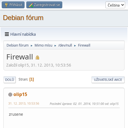
Přihlásit
Zaregistrovat se
Debian fórum
Hlavní nabídka
Debian fórum
Mimo mí­su
/dev/null
Firewall
►
►
►
Firewall
Založil olip15, 31. 12. 2013, 10:53:56
Stran
1
DOLŮ
UŽIVATELSKÉ AKCE
olip15
31. 12. 2013, 10:53:56
Poslední úprava
: 02. 01. 2014, 10:51:00 od: olip15
zrusene