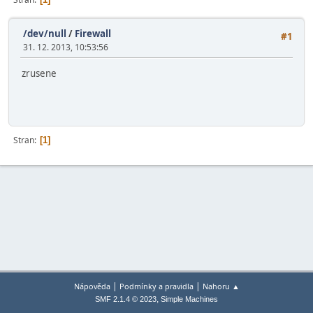
/dev/null
/
Firewall
#1
31. 12. 2013, 10:53:56
zrusene
Stran
1
|
|
Nápověda
Podmínky a pravidla
Nahoru ▲
,
SMF 2.1.4 © 2023
Simple Machines