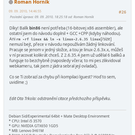
Roman Horník
09. 09. 2010, 14:46:55
#26
Poslední úprava
: 09. 09. 2010, 18:25:18 od: Roman Horník
Díky! Balík
bin86
není potřeba (16-bitovej x86 assembler), ale
ostatní jsem do návodu doplnil + GCC +CPP (kdyby náhodou).
Ani
[/size]
rm -rf linux && ln -s linux-2.6.35 linux
nemusí bejt, přece v návodu nepoužívám žádný linkování.
Pracuje se jenom v jedný složce, a tou je linux-2.6.3x.x, můžeš
v ní pracovat kolikrát chceš. Z 2.6.35.4 jsem už udělal 6 balíků a
funguje to bezchybně (naposledy včera; to mi pes zlikvidoval
webkameru, tak jsem z jádra sebral její ovladač).
Co se Ti zobrazí za chybu při kompilaci lguest? Hoď to sem,
uvidíme ;)
Edit Ota Trkola: odstranění citace předchozího příspěvku.
Debian Sid/Experimental 64bit + Mate Desktop Environment
* CPU: Intel i5 3570
* GPU: NVIDIA GTX650 1GD5
* MB: Lenovo IH61M