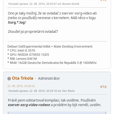
Poslední úprava
: 22. 08. 2010, 20:03:07 od: Roman Horník
Ono je taky možný, že se ovladač z xserver-xorg-video-ati
(nebo co používáš) nesnese s kernelem. Máš něco v logu
Xorg.*.log
?
Zkoušel jsi proprietární ovladač?
Debian Sid/Experimental 64bit + Mate Desktop Environment
* CPU: Intel i5 3570
* GPU: NVIDIA GTX650 1GD5
* MB: Lenovo IH61M
* RAM: 16GiB Deutsche Demokratische Republik 3 @ 1600MHz
Ota Trkola
Administrátor
22. 08. 2010, 20:04:52
#16
Poslední úprava
: 22. 08. 2010, 20:29:18 od: Ota Trkola
Právě jsem odstartoval kompilaci, tak uvidíme. Používám
xserver-xorg-video-radeon
a problém by být neměl, uvidím.