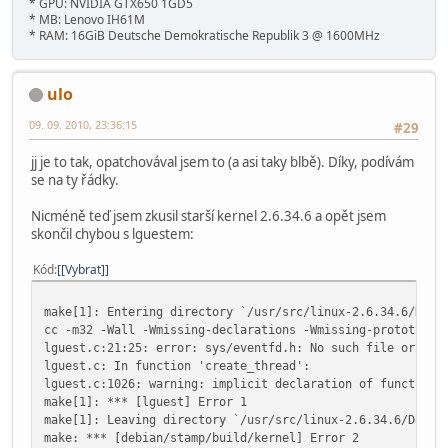
* GPU: NVIDIA GTX650 1GD5
* MB: Lenovo IH61M
* RAM: 16GiB Deutsche Demokratische Republik 3 @ 1600MHz
ulo
09. 09. 2010, 23:36:15
#29
jj je to tak, opatchovával jsem to (a asi taky blbě). Díky, podívám
se na ty řádky.
Nicméně teď jsem zkusil starší kernel 2.6.34.6 a opět jsem
skončil chybou s lguestem:
Kód
[Vybrat]
make[1]: Entering directory `/usr/src/linux-2.6.34.6/Docu
cc -m32 -Wall -Wmissing-declarations -Wmissing-prototyp
lguest.c:21:25: error: sys/eventfd.h: No such file or dir
lguest.c: In function 'create_thread':
lguest.c:1026: warning: implicit declaration of function 
make[1]: *** [lguest] Error 1
make[1]: Leaving directory `/usr/src/linux-2.6.34.6/Docum
make: *** [debian/stamp/build/kernel] Error 2