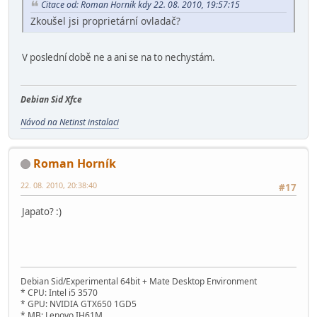
Citace od: Roman Horník kdy 22. 08. 2010, 19:57:15
Zkoušel jsi proprietární ovladač?
V poslední době ne a ani se na to nechystám.
Debian Sid Xfce
Návod na Netinst instalaci
Roman Horník
22. 08. 2010, 20:38:40
#17
Japato? :)
Debian Sid/Experimental 64bit + Mate Desktop Environment
* CPU: Intel i5 3570
* GPU: NVIDIA GTX650 1GD5
* MB: Lenovo IH61M