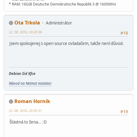
* RAM: 16GiB Deutsche Demokratische Republik 3 @ 1600MHz
Ota Trkola
Administrátor
22. 08. 2010, 20:43:38
#18
Jsem spokojenej s open source ovladačem, takže není důvod.
Debian Sid Xfce
Návod na Netinst instalaci
Roman Horník
22. 08. 2010, 20:45:31
#19
Šťastná to žena... :D