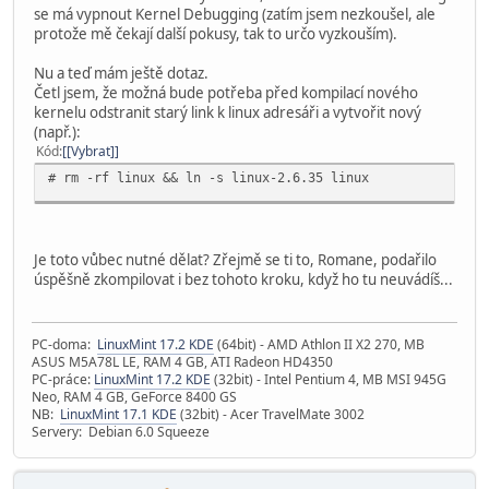
se má vypnout Kernel Debugging (zatím jsem nezkoušel, ale
protože mě čekají další pokusy, tak to určo vyzkouším).
Nu a teď mám ještě dotaz.
Četl jsem, že možná bude potřeba před kompilací nového
kernelu odstranit starý link k linux adresáři a vytvořit nový
(např.):
Kód
[Vybrat]
# rm -rf linux && ln -s linux-2.6.35 linux
Je toto vůbec nutné dělat? Zřejmě se ti to, Romane, podařilo
úspěšně zkompilovat i bez tohoto kroku, když ho tu neuvádíš...
PC-doma:
LinuxMint 17.2 KDE
(64bit) - AMD Athlon II X2 270, MB
ASUS M5A78L LE, RAM 4 GB, ATI Radeon HD4350
PC-práce:
LinuxMint 17.2 KDE
(32bit) - Intel Pentium 4, MB MSI 945G
Neo, RAM 4 GB, GeForce 8400 GS
NB:
LinuxMint 17.1 KDE
(32bit) - Acer TravelMate 3002
Servery: Debian 6.0 Squeeze