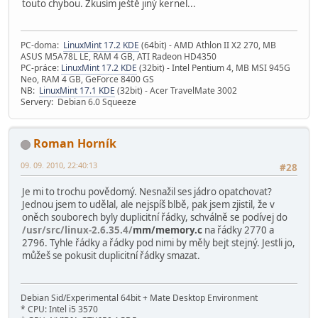
touto chybou. Zkusím ještě jiný kernel...
PC-doma:
LinuxMint 17.2 KDE
(64bit) - AMD Athlon II X2 270, MB
ASUS M5A78L LE, RAM 4 GB, ATI Radeon HD4350
PC-práce:
LinuxMint 17.2 KDE
(32bit) - Intel Pentium 4, MB MSI 945G
Neo, RAM 4 GB, GeForce 8400 GS
NB:
LinuxMint 17.1 KDE
(32bit) - Acer TravelMate 3002
Servery: Debian 6.0 Squeeze
Roman Horník
09. 09. 2010, 22:40:13
#28
Je mi to trochu povědomý. Nesnažil ses jádro opatchovat?
Jednou jsem to udělal, ale nejspíš blbě, pak jsem zjistil, že v
oněch souborech byly duplicitní řádky, schválně se podívej do
/usr/src/linux-2.6.35.4/
mm/memory.c
na řádky 2770 a
2796. Tyhle řádky a řádky pod nimi by měly bejt stejný. Jestli jo,
můžeš se pokusit duplicitní řádky smazat.
Debian Sid/Experimental 64bit + Mate Desktop Environment
* CPU: Intel i5 3570