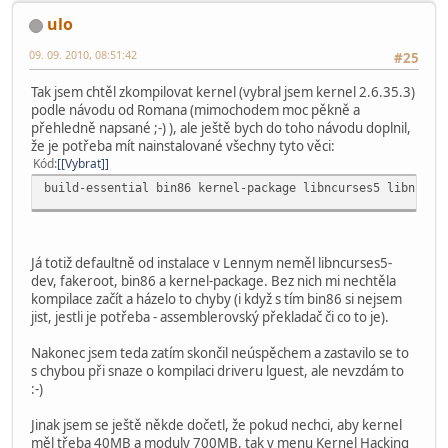
ulo
09. 09. 2010, 08:51:42
#25
Tak jsem chtěl zkompilovat kernel (vybral jsem kernel 2.6.35.3)
podle návodu od Romana (mimochodem moc pěkně a
přehledně napsané ;-) ), ale ještě bych do toho návodu doplnil,
že je potřeba mít nainstalované všechny tyto věci:
Kód
[Vybrat]
build-essential bin86 kernel-package libncurses5 libncurs
Já totiž defaultně od instalace v Lennym neměl libncurses5-
dev, fakeroot, bin86 a kernel-package. Bez nich mi nechtěla
kompilace začít a házelo to chyby (i když s tím bin86 si nejsem
jist, jestli je potřeba - assemblerovský překladač či co to je).
Nakonec jsem teda zatím skončil neúspěchem a zastavilo se to
s chybou při snaze o kompilaci driveru lguest, ale nevzdám to
:-)
Jinak jsem se ještě někde dočetl, že pokud nechci, aby kernel
měl třeba 40MB a moduly 700MB, tak v menu Kernel Hacking