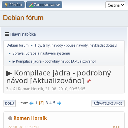
Přihlásit
Zaregistrovat se
Debian fórum
Hlavní nabídka
Debian fórum
Tipy, triky, návody - pouze návody, nevkládat dotazy!
►
Správa, údržba a nastavení systému
►
▶ Kompilace jádra - podrobný návod [Aktualizováno]
►
▶ Kompilace jádra - podrobný
návod [Aktualizováno]
Založil Roman Horník, 21. 08. 2010, 00:53:05
1
3
4
5
Stran
2
DOLŮ
UŽIVATELSKÉ AKCE
Roman Horník
22. 08. 2010, 19:57:15
#15