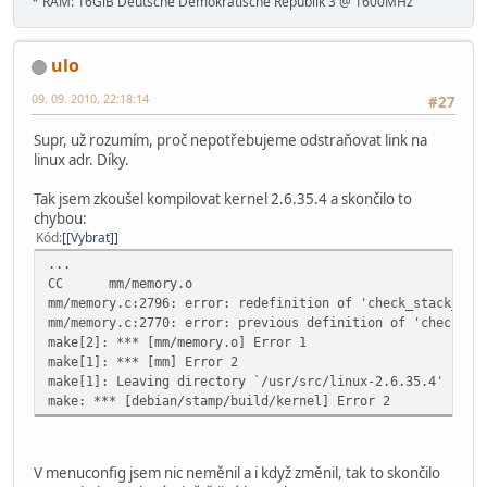
* RAM: 16GiB Deutsche Demokratische Republik 3 @ 1600MHz
ulo
09. 09. 2010, 22:18:14
#27
Supr, už rozumím, proč nepotřebujeme odstraňovat link na
linux adr. Díky.
Tak jsem zkoušel kompilovat kernel 2.6.35.4 a skončilo to
chybou:
Kód
[Vybrat]
...
CC mm/memory.o
mm/memory.c:2796: error: redefinition of 'check_stack_gua
mm/memory.c:2770: error: previous definition of 'check_st
make[2]: *** [mm/memory.o] Error 1
make[1]: *** [mm] Error 2
make[1]: Leaving directory `/usr/src/linux-2.6.35.4'
make: *** [debian/stamp/build/kernel] Error 2
V menuconfig jsem nic neměnil a i když změnil, tak to skončilo