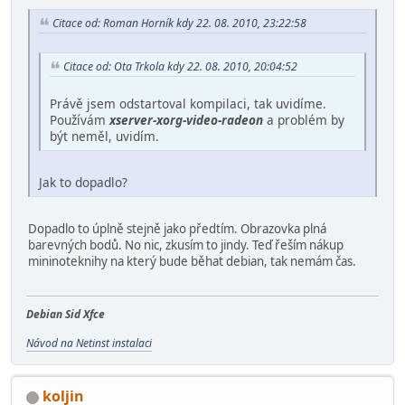
Citace od: Roman Horník kdy 22. 08. 2010, 23:22:58
Citace od: Ota Trkola kdy 22. 08. 2010, 20:04:52
Právě jsem odstartoval kompilaci, tak uvidíme.
Používám
xserver-xorg-video-radeon
a problém by
být neměl, uvidím.
Jak to dopadlo?
Dopadlo to úplně stejně jako předtím. Obrazovka plná
barevných bodů. No nic, zkusím to jindy. Teď řeším nákup
mininoteknihy na který bude běhat debian, tak nemám čas.
Debian Sid Xfce
Návod na Netinst instalaci
koljin