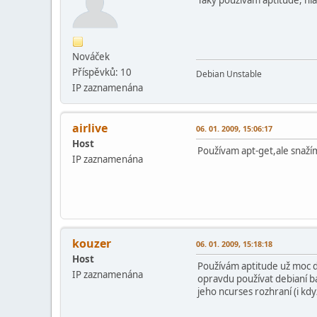
Nováček
Příspěvků: 10
Debian Unstable
IP zaznamenána
airlive
06. 01. 2009, 15:06:17
Host
Používam apt-get,ale snažím 
IP zaznamenána
kouzer
06. 01. 2009, 15:18:18
Host
Používám aptitude už moc dl
IP zaznamenána
opravdu používat debianí bal
jeho ncurses rozhraní (i k