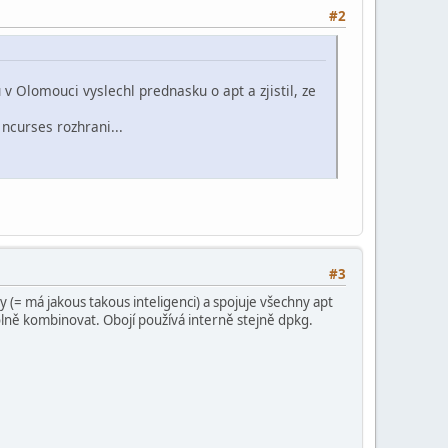
#2
v Olomouci vyslechl prednasku o apt a zjistil, ze
ncurses rozhrani...
#3
 (= má jakous takous inteligenci) a spojuje všechny apt
ovolně kombinovat. Obojí používá interně stejně dpkg.