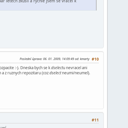
r letech zkusil a rychle jsem se vracel k
Poslední úprava
: 06. 01. 2009, 14:09:49 od: kmarty
#10
ozpacite :-). Dneska bych se k
dselect
u nevracel ani
 a z ruznych repozitaru (coz
dselect
neumi/neumel).
#11
raní.