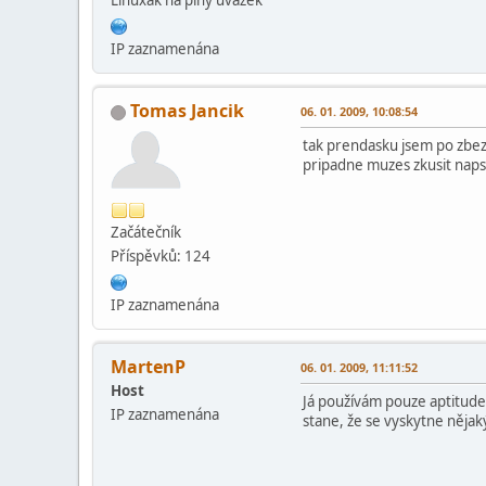
Linuxák na plný úvazek
IP zaznamenána
Tomas Jancik
06. 01. 2009, 10:08:54
tak prendasku jsem po zbez
pripadne muzes zkusit naps
Začátečník
Příspěvků: 124
IP zaznamenána
MartenP
06. 01. 2009, 11:11:52
Host
Já používám pouze aptitude
IP zaznamenána
stane, že se vyskytne nějaký