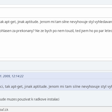
ak apt-get, jinak aptitude. Jenom mi tam silne nevyhovuje styl vyhledavani 
lasen za prekonany? Ne ze bych po nem touzil, ted jsem ho po par letech
01. 2009, 12:14:22
i, tak apt-get, jinak aptitude. Jenom mi tam silne nevyhovuje styl vyh
tude muzes pouzivat k radkove instalaci
balik