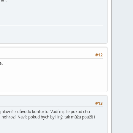
#12
e.
#13
 hlavně z důvodu konfortu. Vadí mi, že pokud chci
 nehrozí. Navíc pokud bych byl líný, tak můžu použít i