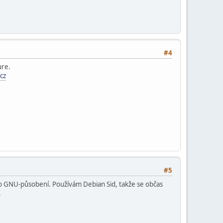
#4
ure.
.cz
#5
ho GNU-působení. Používám Debian Sid, takže se občas
.