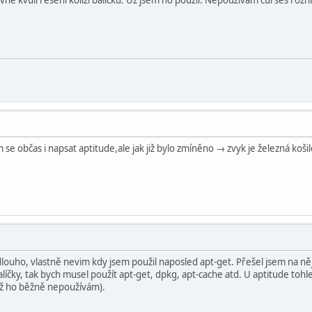
se občas i napsat aptitude,ale jak již bylo zmíněno → zvyk je železná košil
ouho, vlastně nevim kdy jsem použil naposled apt-get. Přešel jsem na něj
íčky, tak bych musel použít apt-get, dpkg, apt-cache atd. U aptitude tohle
dyž ho běžně nepoužívám).