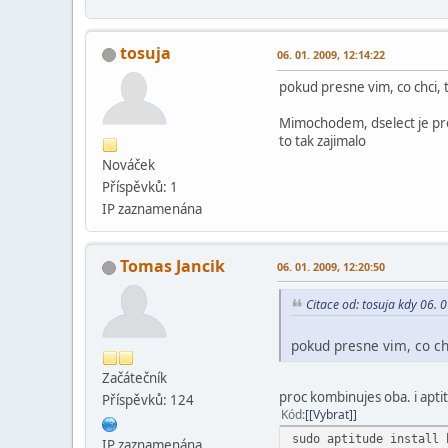
tosuja
06. 01. 2009, 12:14:22
pokud presne vim, co chci, t
Mimochodem, dselect je proh
to tak zajimalo
Nováček
Příspěvků: 1
IP zaznamenána
Tomas Jancik
06. 01. 2009, 12:20:50
Citace od: tosuja kdy 06. 
pokud presne vim, co chc
Začátečník
proc kombinujes oba. i apti
Příspěvků: 124
Kód
[Vybrat]
sudo aptitude install 
IP zaznamenána