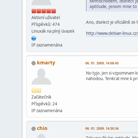
Mimochodem, dselect je 
aptitude, jenom mne to 
Aktivní­ uživatel
Ano, dselect je oficiálně ze
Příspěvků: 474
Linuxák na plný úvazek
http://www.debian-linux.cz/
IP zaznamenána
kmarty
06. 01. 2009, 14:08:45
No tyjo. Jen si vzpominam 
nahodou. Tenkrat mne k pre
Začátečník
Příspěvků: 24
IP zaznamenána
chio
06. 01. 2009, 14:30:34
Taky používám aptitude, hla