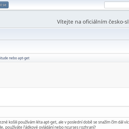
t se
Vítejte na oficiálním česko-
itude nebo apt-get
zné košili používám léta apt-get, ale v poslední době se snažím čím dál více 
de, používáte řádkové ovládání nebo ncurses rozhraní?