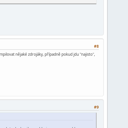
#8
pilovat nějaké zdrojáky, případně pokud jdu "najisto",
#9