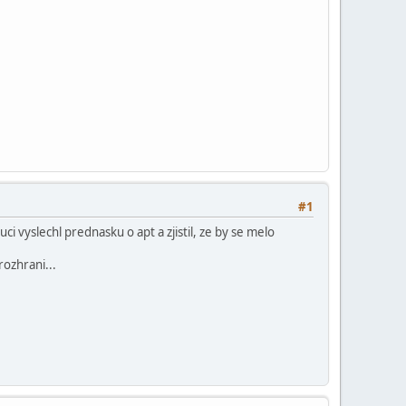
#1
i vyslechl prednasku o apt a zjistil, ze by se melo
ozhrani...