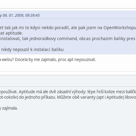
y 06. 01. 2009, 09:39:45
et tak jak mi to kdysi nekdo poradil, ale pak jsem na OpenWorkshopu 
at aptitude.
 instalovat, tak jednoradkovy command, obcas prochazim baliky pres 
nikdy nepouzil k instalaci baliku
 webu? Docela by me zajimalo, proc apt nepouzivat.
oužívat. Aptitude má ale dvě zásadní výhody: lépe řeší kolize mezi balíčky
 apt-cokoliv) do jednoho příkazu. Můžete obě varianty (apt i Aptitude) lib
 zajímala.