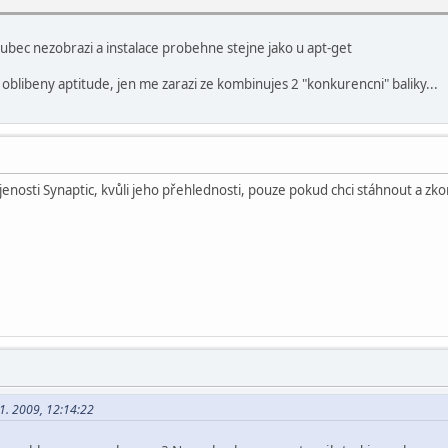
vubec nezobrazi a instalace probehne stejne jako u apt-get
uj oblibeny aptitude, jen me zarazi ze kombinujes 2 "konkurencni" baliky...
nosti Synaptic, kvůli jeho přehlednosti, pouze pokud chci stáhnout a zkom
01. 2009, 12:14:22