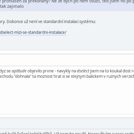
prohlasen za prekonany? Ne ze bych po nem touzil, ted jsem ho po pa
tak zajimalo
 hry. Dokonce už není ve standardní instalaci systému:
dselect-mizi-se-standardni-instalace/
kdyz se
aptitude
objevilo prvne - navykly na
dselect
jsem na to koukal dost r
chodu "dohnala" ta moznost hrat si se stejnym balickem v ruznych verzich
vně kvůli řešení kolizí balíčků. Už jsem ho použil. Nepoužívám curses rozh