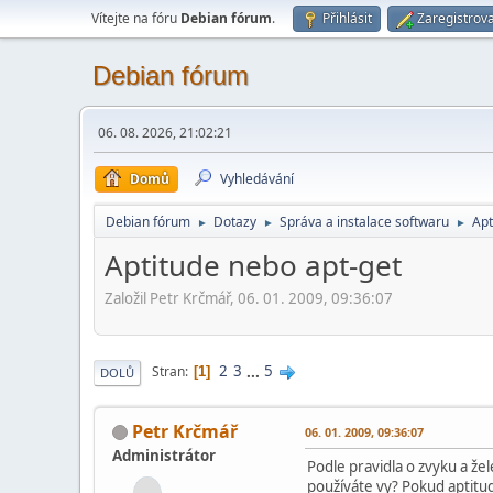
Vítejte na fóru
Debian fórum
.
Přihlásit
Zaregistrova
Debian fórum
06. 08. 2026, 21:02:21
Domů
Vyhledávání
Debian fórum
Dotazy
Správa a instalace softwaru
Apt
►
►
►
Aptitude nebo apt-get
Založil Petr Krčmář, 06. 01. 2009, 09:36:07
2
3
...
5
Stran
1
DOLŮ
Petr Krčmář
06. 01. 2009, 09:36:07
Administrátor
Podle pravidla o zvyku a žele
používáte vy? Pokud aptitu