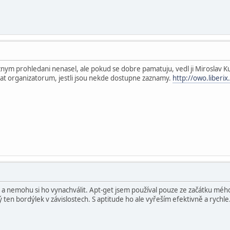
nym prohledani nenasel, ale pokud se dobre pamatuju, vedl ji Miroslav K
at organizatorum, jestli jsou nekde dostupne zaznamy.
http://owo.liberix
 a nemohu si ho vynachválit. Apt-get jsem používal pouze ze začátku mé
 ten bordýlek v závislostech. S aptitude ho ale vyřeším efektivně a rychle