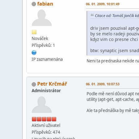
fabian
06. 01. 2009, 10:01:49
Citace od: Tomáš Jančík kd
driv jsem pouzival apt-g
by se melo radeji pouziv
Nováček
kdyz vim co presne chci
Příspěvků: 1
btw: synaptic jsem snad 
IP zaznamenána
Neni ta prednaska nekde na
Petr Krčmář
06. 01. 2009, 10:07:53
Administrátor
Podle mě není důvod apt nep
utility (apt-get, apt-cache,
Ale ta přednáška by mě taky
Aktivní­ uživatel
Příspěvků: 474