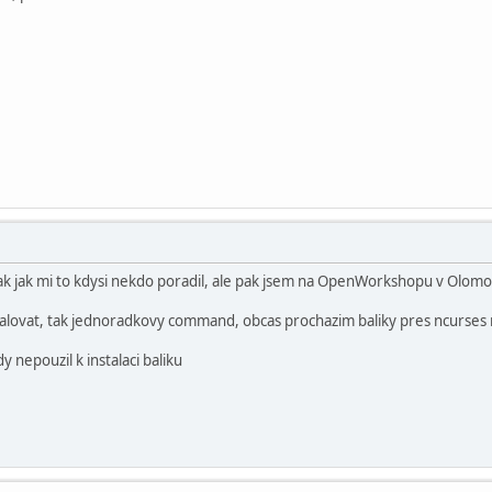
tak jak mi to kdysi nekdo poradil, ale pak jsem na OpenWorkshopu v Olomouc
talovat, tak jednoradkovy command, obcas prochazim baliky pres ncurses r
y nepouzil k instalaci baliku