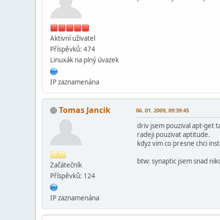
Aktivní­ uživatel
Příspěvků: 474
Linuxák na plný úvazek
IP zaznamenána
Tomas Jancik
06. 01. 2009, 09:39:45
driv jsem pouzival apt-get 
radeji pouzivat aptitude.
kdyz vim co presne chci ins
btw: synaptic jsem snad nikd
Začátečník
Příspěvků: 124
IP zaznamenána