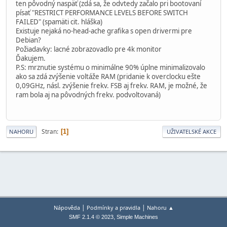
ten pôvodný naspäť (zdá sa, že odvtedy začalo pri bootovaní
písať "RESTRICT PERFORMANCE LEVELS BEFORE SWITCH
FAILED" (spamäti cit. hláška)
Existuje nejaká no-head-ache grafika s open drivermi pre
Debian?
Požiadavky: lacné zobrazovadlo pre 4k monitor
Ďakujem.
P.S: mrznutie systému o minimálne 90% úplne minimalizovalo
ako sa zdá zvýšenie voltáže RAM (pridanie k overclocku ešte
0,09GHz, násl. zvýšenie frekv. FSB aj frekv. RAM, je možné, že
ram bola aj na pôvodných frekv. podvoltovaná)
Stran
1
NAHORU
UŽIVATELSKÉ AKCE
|
|
Nápověda
Podmínky a pravidla
Nahoru ▲
,
SMF 2.1.4 © 2023
Simple Machines