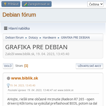
Přihlásit
Zaregistrovat se
Debian fórum
Hlavní nabídka
Debian fórum
Dotazy
Hardware
GRAFIKA PRE DEBIAN
►
►
►
GRAFIKA PRE DEBIAN
Založil www.biblik.sk, 19. 04. 2023, 13:45:40
Stran
1
DOLŮ
UŽIVATELSKÉ AKCE
www.biblik.sk
19. 04. 2023, 13:45:40
Poslední úprava
: 19. 04. 2023, 13:46:47 od: www.biblik.sk
AHoJte, riešili sme občasné mrznutie (Radeon R7 265 - open
drivers) Kôli tomu sa vyskúšal preflashovať BIOS, potom sa dal