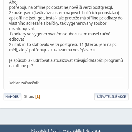
Ahoj,
potřebuju na offline pc dostat nejnovější verzi postgresql.
Zkoušel jsem (kvůli závislostem na jiných balíčcích při instalaci)
apt-offline (set, get, instal), ale protože má offline pc odkazy do
vlastního adresáře s balíčky, tak vygenerovaný soubor
nezafungoval.
1) odkazy ve vygenerovaném souboru sem musel ručně
editovat
2) i tak mi to stahovalo verzi postgresu 11 (kterou jem na pc
měl), ale já potřebuju aktualizaci na novější verzi
Je způsob jak udržovat a atualizovat stávající databázi programů
na offline pc?
Debian začátečník
Stran
1
NAHORU
UŽIVATELSKÉ AKCE
|
|
Nápověda
Podmínky a pravidla
Nahoru ▲