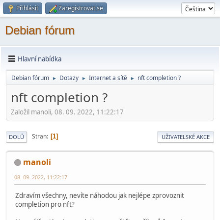
Přihlásit
Zaregistrovat se
Debian fórum
Hlavní nabídka
Debian fórum
Dotazy
Internet a sítě
nft completion ?
►
►
►
nft completion ?
Založil manoli, 08. 09. 2022, 11:22:17
Stran
1
DOLŮ
UŽIVATELSKÉ AKCE
manoli
08. 09. 2022, 11:22:17
Zdravím všechny, nevíte náhodou jak nejlépe zprovoznit
completion pro nft?