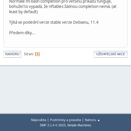
Normálě mi bash completion pro většinu příkazů funguje,
bohužel to vypadá, že nftables žádnou completion nemá. (at
least by default)
Týká se poslední verze stable verze Debianu, 11.4
Předem díky...
Stran
1
NAHORU
UŽIVATELSKÉ AKCE
|
|
Nápověda
Podmínky a pravidla
Nahoru ▲
,
SMF 2.1.4 © 2023
Simple Machines