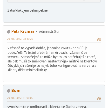
Zatiaľ ďakujem veľmi pekne
Petr Krčmář
Administrátor
20. 01. 2022, 08:40:20
#8
V zásadě to vypadá dobře, jen volba
je
route-nopull
podezřelá. Ta brání přebírání směrovacích záznamů ze
serveru. Samozřejmě to může být to, co potřebuješ a chceš,
ale pak musíš to směrování nastavit nějak místně na klientovi.
Obvyklejší řešení je co nejvíc toho konfigurovat na serveru a
klienty dělat minimalisticky.
Bum
20. 01. 2022, 11:06:05
#9
vypol som to v konfiguracii u klienta ale žiadna zmena.