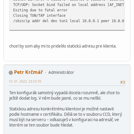
TCP/UDP: Socket bind failed on local address [AF_INET][un
Exiting due to fatal error
Closing TUN/TAP interface
/sbin/ip addr del dev tun1 local 10.8.0.1 peer 10.8.0.2
chcel by som aby mi to pridelilo statickú adresu pre klienta.
Petr Krčmář
Administrátor
19. 01. 2022, 23:23:18
#3
Ten konfigurák samotný vypadá docela rozumně, ale chce to
ještě dodat log. V něm bude jasné, co se mu nelíbí.
Statickou adresu konkrétnímu klientovi je možné nastavit
podle hostname v certifikátu. Dělá se to v souboru CCD, který
musí být na serveru – odkazuješ v konfiguraci na adresář, ve
kterém se ten soubor bude hledat.