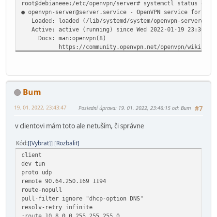
root@debianeee:/etc/openvpn/server# systemctl status open
● openvpn-server@server.service - OpenVPN service for ser
Loaded: loaded (/lib/systemd/system/openvpn-server@.ser
Active: active (running) since Wed 2022-01-19 23:30:48 
Docs: man:openvpn(8)
https://community.openvpn.net/openvpn/wiki/Openv
https://community.openvpn.net/openvpn/wiki/HOW
Main PID: 22388 (openvpn)
Status: "Initialization Sequence Completed"
Tasks: 1 (limit: 2304)
Bum
Memory: 872.0K
CGroup: /system.slice/system-openvpn\x2dserver.slice/op
19. 01. 2022, 23:43:47
Poslední úprava
: 19. 01. 2022, 23:46:15 od: Bum
#7
└─22388 /usr/sbin/openvpn --status /run/openvpn-serve
v clientovi mám toto ale netuším, či správne
jan 19 23:30:48 debianeee systemd[1]: Starting OpenVPN se
jan 19 23:30:48 debianeee systemd[1]: Started OpenVPN ser
Kód
[Vybrat]
Rozbalit
client
dev tun
proto udp
remote 90.64.250.169 1194
route-nopull
pull-filter ignore "dhcp-option DNS"
resolv-retry infinite
;route 10.8.0.0 255.255.255.0