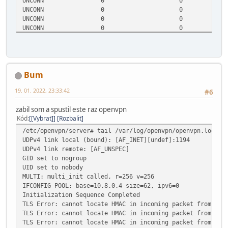
UNCONN 0 0 0.0.
UNCONN 0 0 192.1
UNCONN 0 0 192.1
UNCONN 0 0 10.0.
UNCONN 0 0 10.0
UNCONN 0 0 0.0.
UNCONN 0 0 0.0.0
UNCONN 0 0 0.0.0.
Bum
UNCONN 0 0 0.0.0.
UNCONN 0 0 0.0.
19. 01. 2022, 23:33:42
#6
UNCONN 0 0 [fe80::56
UNCONN 0 0 [fe80::bea
zabil som a spustil este raz openvpn
UNCONN 0 0 [fe80::e4
Kód
[Vybrat]
Rozbalit
UNCONN 0 0 [::
UNCONN 0 0 [:
/etc/openvpn/server# tail /var/log/openvpn/openvpn.log
UNCONN 0 0 [::]:
UDPv4 link local (bound): [AF_INET][undef]:1194
UNCONN 0 0 [::]:5
UDPv4 link remote: [AF_UNSPEC]
GID set to nogroup
UID set to nobody
MULTI: multi_init called, r=256 v=256
IFCONFIG POOL: base=10.8.0.4 size=62, ipv6=0
Initialization Sequence Completed
TLS Error: cannot locate HMAC in incoming packet from [AF
TLS Error: cannot locate HMAC in incoming packet from [AF
TLS Error: cannot locate HMAC in incoming packet from [AF