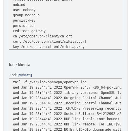
nobind
user nobody
group nogroup
persist-key
persist-tun
redirect-gateway
ca /etc/openvpn/client/ca.crt
cert /etc/openvpn/client/mikilap.crt
key /etc/openvpn/client/mikilap.key
remote-cert-tls server
tls-auth ta.key 1
cipher AES-256-CBC
log z klienta
status /var/log/openvpn/openvpn-status.log
log /var/log/openvpn/openvpn.log
Kód
[Vybrat]
log-append /var/log/openvpn/openvpn.log
tail -f /var/log/openvpn/openvpn.log
verb 3
Wed Jan 19 23:44:41 2022 OpenVPN 2.4.7 x86_64-pc-linux-gn
Wed Jan 19 23:44:41 2022 library versions: OpenSSL 1.1.1
Wed Jan 19 23:44:41 2022 Outgoing Control Channel Authent
Wed Jan 19 23:44:41 2022 Incoming Control Channel Authent
Wed Jan 19 23:44:41 2022 TCP/UDP: Preserving recently use
Wed Jan 19 23:44:41 2022 Socket Buffers: R=[212992->21299
Wed Jan 19 23:44:41 2022 UDP link local: (not bound)
Wed Jan 19 23:44:41 2022 UDP link remote: [AF_INET]90.64.
Wed Jan 19 23:44:41 2022 NOTE: UID/GID downgrade will be 