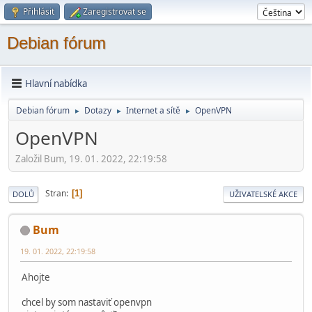
Přihlásit
Zaregistrovat se
Debian fórum
Hlavní nabídka
Debian fórum
Dotazy
Internet a sítě
OpenVPN
►
►
►
OpenVPN
Založil Bum, 19. 01. 2022, 22:19:58
Stran
1
DOLŮ
UŽIVATELSKÉ AKCE
Bum
19. 01. 2022, 22:19:58
Ahojte
chcel by som nastaviť openvpn