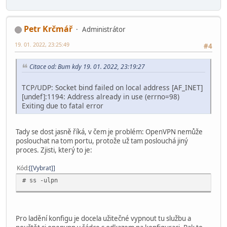
Petr Krčmář
Administrátor
19. 01. 2022, 23:25:49
#4
Citace od: Bum kdy 19. 01. 2022, 23:19:27
TCP/UDP: Socket bind failed on local address [AF_INET]
[undef]:1194: Address already in use (errno=98)
Exiting due to fatal error
Tady se dost jasně říká, v čem je problém: OpenVPN nemůže
poslouchat na tom portu, protože už tam poslouchá jiný
proces. Zjisti, který to je:
Kód
[Vybrat]
# ss -ulpn
Pro ladění konfigu je docela užitečné vypnout tu službu a