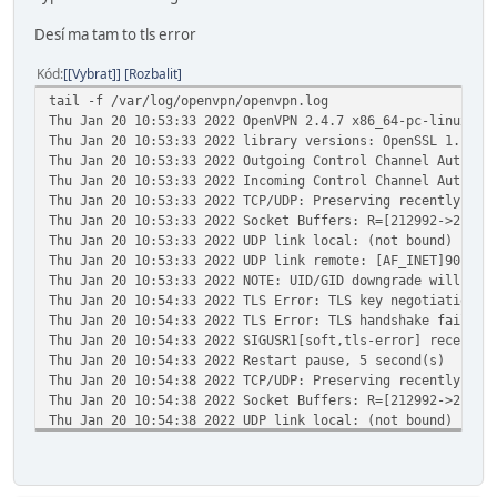
Desí ma tam to tls error
Kód
[Vybrat]
Rozbalit
tail -f /var/log/openvpn/openvpn.log
Thu Jan 20 10:53:33 2022 OpenVPN 2.4.7 x86_64-pc-linux-gn
Thu Jan 20 10:53:33 2022 library versions: OpenSSL 1.1.1
Thu Jan 20 10:53:33 2022 Outgoing Control Channel Authent
Thu Jan 20 10:53:33 2022 Incoming Control Channel Authent
Thu Jan 20 10:53:33 2022 TCP/UDP: Preserving recently use
Thu Jan 20 10:53:33 2022 Socket Buffers: R=[212992->21299
Thu Jan 20 10:53:33 2022 UDP link local: (not bound)
Thu Jan 20 10:53:33 2022 UDP link remote: [AF_INET]90.64.
Thu Jan 20 10:53:33 2022 NOTE: UID/GID downgrade will be 
Thu Jan 20 10:54:33 2022 TLS Error: TLS key negotiation f
Thu Jan 20 10:54:33 2022 TLS Error: TLS handshake failed
Thu Jan 20 10:54:33 2022 SIGUSR1[soft,tls-error] received
Thu Jan 20 10:54:33 2022 Restart pause, 5 second(s)
Thu Jan 20 10:54:38 2022 TCP/UDP: Preserving recently use
Thu Jan 20 10:54:38 2022 Socket Buffers: R=[212992->21299
Thu Jan 20 10:54:38 2022 UDP link local: (not bound)
Thu Jan 20 10:54:38 2022 UDP link remote: [AF_INET]90.64.