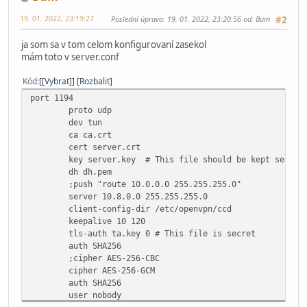
19. 01. 2022, 23:19:27
Poslední úprava
: 19. 01. 2022, 23:20:56 od: Bum
#2
ja som sa v tom celom konfigurovaní zasekol
mám toto v server.conf
Kód
[Vybrat]
Rozbalit
port 1194
proto udp
dev tun
ca ca.crt
cert server.crt
key server.key # This file should be kept secret
dh dh.pem
;push "route 10.0.0.0 255.255.255.0"
server 10.8.0.0 255.255.255.0
client-config-dir /etc/openvpn/ccd
keepalive 10 120
tls-auth ta.key 0 # This file is secret
auth SHA256
;cipher AES-256-CBC
cipher AES-256-GCM
auth SHA256
user nobody