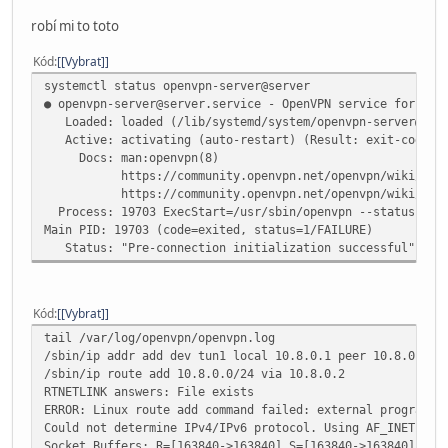
group nogroup
persist-key
robí mi to toto
persist-tun
status /var/log/openvpn/openvpn-status.log
Kód
[Vybrat]
log /var/log/openvpn/openvpn.log
systemctl status openvpn-server@server
log-append /var/log/openvpn/openvpn.log
● openvpn-server@server.service - OpenVPN service for ser
verb 3
Loaded: loaded (/lib/systemd/system/openvpn-server@.ser
explicit-exit-notify 1
Active: activating (auto-restart) (Result: exit-code) s
Docs: man:openvpn(8)
https://community.openvpn.net/openvpn/wiki/Openv
https://community.openvpn.net/openvpn/wiki/HOW
Process: 19703 ExecStart=/usr/sbin/openvpn --status /run/
Main PID: 19703 (code=exited, status=1/FAILURE)
Status: "Pre-connection initialization successful"
Kód
[Vybrat]
tail /var/log/openvpn/openvpn.log
/sbin/ip addr add dev tun1 local 10.8.0.1 peer 10.8.0.2
/sbin/ip route add 10.8.0.0/24 via 10.8.0.2
RTNETLINK answers: File exists
ERROR: Linux route add command failed: external program e
Could not determine IPv4/IPv6 protocol. Using AF_INET
Socket Buffers: R=[163840->163840] S=[163840->163840]