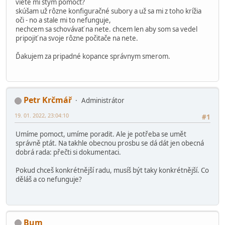
viete mi stým pomôcť?
skúšam už rôzne konfiguračné subory a už sa mi z toho krížia
oči - no a stale mi to nefunguje,
nechcem sa schovávať na nete. chcem len aby som sa vedel
pripojiť na svoje rôzne počitače na nete.
Ďakujem za pripadné kopance správnym smerom.
Petr Krčmář
Administrátor
19. 01. 2022, 23:04:10
#1
Umíme pomoct, umíme poradit. Ale je potřeba se umět
správně ptát. Na takhle obecnou prosbu se dá dát jen obecná
dobrá rada: přečti si dokumentaci.
Pokud chceš konkrétnější radu, musíš být taky konkrétnější. Co
děláš a co nefunguje?
Bum