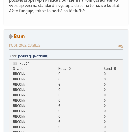
pouštět si openvpn v řádce s odkazem na konfiguraci. Pak to
vypisuje věci na standardní výstup a dá se na to naživo koukat.
Až to funguje, tak se to nechá na té službě.
Bum
19. 01. 2022, 23:28:28
#5
Kód
[Vybrat]
Rozbalit
ss -ulpn
State Recv-Q 
UNCONN 0 0 0.0.
UNCONN 0 0 0.0.0
UNCONN 0 0 10.8
UNCONN 0 0 192.1
UNCONN 0 0 10.0
UNCONN 0 0 127.
UNCONN 0 0 0.0.
UNCONN 0 0 192.1
UNCONN 0 0 192.1
UNCONN 0 0 10.0.
UNCONN 0 0 10.0