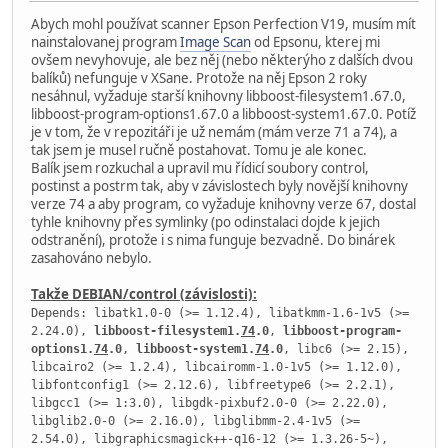
Abych mohl používat scanner Epson Perfection V19, musím mít
nainstalovanej program
Image Scan
od Epsonu, kterej mi
ovšem nevyhovuje, ale bez něj (nebo některýho z dalších dvou
balíků) nefunguje v XSane. Protože na něj Epson 2 roky
nesáhnul, vyžaduje starší knihovny libboost-filesystem1.67.0,
libboost-program-options1.67.0 a libboost-system1.67.0. Potíž
je v tom, že v repozitáři je už nemám (mám verze 71 a 74), a
tak jsem je musel ručně postahovat. Tomu je ale konec.
Balík jsem rozkuchal a upravil mu řídicí soubory control,
postinst a postrm tak, aby v závislostech byly novější knihovny
verze 74 a aby program, co vyžaduje knihovny verze 67, dostal
tyhle knihovny přes symlinky (po odinstalaci dojde k jejich
odstranění), protože i s nima funguje bezvadně. Do binárek
zasahováno nebylo.
Takže DEBIAN/control (závislosti):
Depends: libatk1.0-0 (>= 1.12.4), libatkmm-1.6-1v5 (>=
2.24.0),
libboost-filesystem1.
74
.0
,
libboost-program-
options1.
74
.0
,
libboost-system1.
74
.0
, libc6 (>= 2.15),
libcairo2 (>= 1.2.4), libcairomm-1.0-1v5 (>= 1.12.0),
libfontconfig1 (>= 2.12.6), libfreetype6 (>= 2.2.1),
libgcc1 (>= 1:3.0), libgdk-pixbuf2.0-0 (>= 2.22.0),
libglib2.0-0 (>= 2.16.0), libglibmm-2.4-1v5 (>=
2.54.0), libgraphicsmagick++-q16-12 (>= 1.3.26-5~),