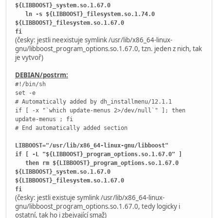
${LIBBOOST}_system.so.1.67.0
ln -s ${LIBBOOST}_filesystem.so.1.74.0
${LIBBOOST}_filesystem.so.1.67.0
fi
(česky: jestli neexistuje symlink /usr/lib/x86_64-linux-
gnu/libboost_program_options.so.1.67.0, tzn. jeden z nich, tak
je vytvoř)
DEBIAN/postrm:
#!/bin/sh
set -e
# Automatically added by dh_installmenu/12.1.1
if [ -x "`which update-menus 2>/dev/null`" ]; then
update-menus ; fi
# End automatically added section
LIBBOOST="/usr/lib/x86_64-linux-gnu/libboost"
if [ -L "${LIBBOOST}_program_options.so.1.67.0" ]
then rm ${LIBBOOST}_program_options.so.1.67.0
${LIBBOOST}_system.so.1.67.0
${LIBBOOST}_filesystem.so.1.67.0
fi
(česky: jestli existuje symlink /usr/lib/x86_64-linux-
gnu/libboost_program_options.so.1.67.0, tedy logicky i
ostatní, tak ho i zbejvající smaž)