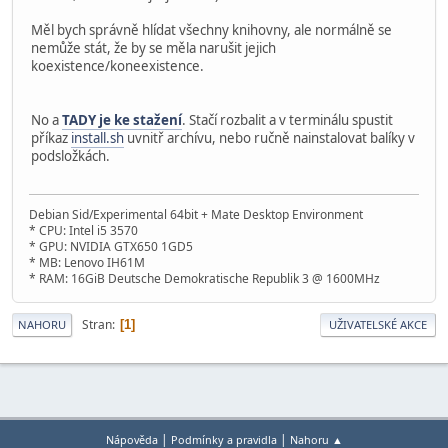
Měl bych správně hlídat všechny knihovny, ale normálně se
nemůže stát, že by se měla narušit jejich
koexistence/koneexistence.
No a
TADY je ke stažení
. Stačí rozbalit a v terminálu spustit
příkaz
install.sh
uvnitř archívu, nebo ručně nainstalovat balíky v
podsložkách.
Debian Sid/Experimental 64bit + Mate Desktop Environment
* CPU: Intel i5 3570
* GPU: NVIDIA GTX650 1GD5
* MB: Lenovo IH61M
* RAM: 16GiB Deutsche Demokratische Republik 3 @ 1600MHz
Stran
1
NAHORU
UŽIVATELSKÉ AKCE
|
|
Nápověda
Podmínky a pravidla
Nahoru ▲