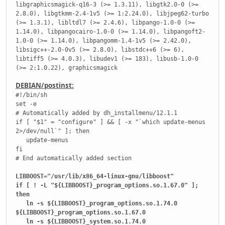
libgraphicsmagick-q16-3 (>= 1.3.11), libgtk2.0-0 (>=
2.8.0), libgtkmm-2.4-1v5 (>= 1:2.24.0), libjpeg62-turbo
(>= 1.3.1), libltdl7 (>= 2.4.6), libpango-1.0-0 (>=
1.14.0), libpangocairo-1.0-0 (>= 1.14.0), libpangoft2-
1.0-0 (>= 1.14.0), libpangomm-1.4-1v5 (>= 2.42.0),
libsigc++-2.0-0v5 (>= 2.8.0), libstdc++6 (>= 6),
libtiff5 (>= 4.0.3), libudev1 (>= 183), libusb-1.0-0
(>= 2:1.0.22), graphicsmagick
DEBIAN/postinst:
#!/bin/sh
set -e
# Automatically added by dh_installmenu/12.1.1
if [ "$1" = "configure" ] && [ -x "`which update-menus
2>/dev/null`" ]; then
update-menus
fi
# End automatically added section
LIBBOOST="/usr/lib/x86_64-linux-gnu/libboost"
if [ ! -L "${LIBBOOST}_program_options.so.1.67.0" ];
then
ln -s ${LIBBOOST}_program_options.so.1.74.0
${LIBBOOST}_program_options.so.1.67.0
ln -s ${LIBBOOST}_system.so.1.74.0