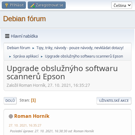
Přihlásit
Zaregistrovat se
Debian fórum
Hlavní nabídka
Debian fórum
Tipy, triky, návody - pouze návody, nevkládat dotazy!
►
Správa aplikací
Upgrade obslužnýho softwaru scannerů Epson
►
►
Upgrade obslužnýho softwaru
scannerů Epson
Založil Roman Horník, 27. 10. 2021, 16:35:27
Stran
1
DOLŮ
UŽIVATELSKÉ AKCE
Roman Horník
27. 10. 2021, 16:35:27
Poslední úprava
: 27. 10. 2021, 16:38:30 od: Roman Horník