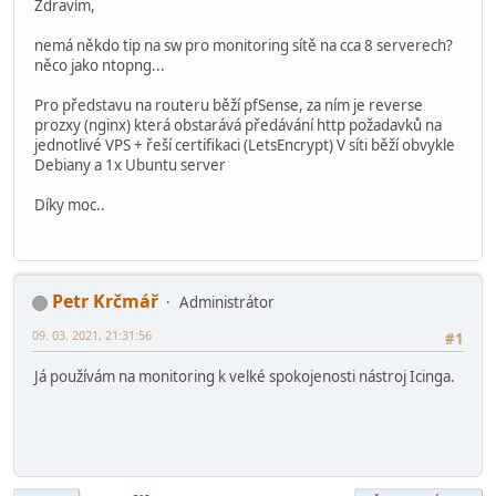
Zdravím,
nemá někdo tip na sw pro monitoring sítě na cca 8 serverech?
něco jako ntopng...
Pro představu na routeru běží pfSense, za ním je reverse
prozxy (nginx) která obstarává předávání http požadavků na
jednotlivé VPS + řeší certifikaci (LetsEncrypt) V síti běží obvykle
Debiany a 1x Ubuntu server
Díky moc..
Petr Krčmář
Administrátor
09. 03. 2021, 21:31:56
#1
Já používám na monitoring k velké spokojenosti nástroj Icinga.