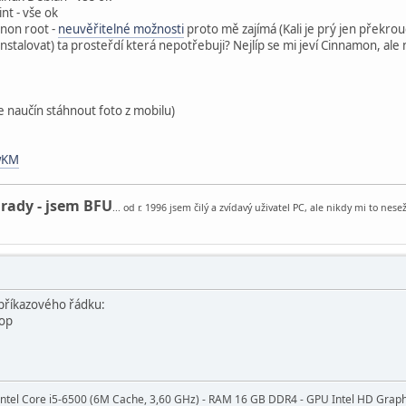
t - vše ok
 non root -
neuvěřitelné možnosti
proto mě zajímá (Kali je prý jen překro
stalovat) ta prosteřdí která nepotřebuji? Nejlíp se mi jeví Cinnamon, ale n
e naučín stáhnout foto z mobilu)
wKM
 rady - jsem BFU
... od r. 1996 jsem čilý a zvídavý uživatel PC, ale nikdy mi to ne
z příkazového řádku:
top
Intel Core i5-6500 (6M Cache, 3,60 GHz) - RAM 16 GB DDR4 - GPU Intel HD Graphi