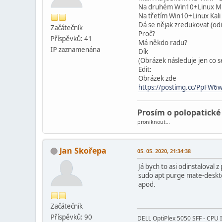
Na druhém Win10+Linux Min
Na třetím Win10+Linux Kali
Dá se nějak zredukovat (odin
Začátečník
Proč?
Příspěvků: 41
Má někdo radu?
IP zaznamenána
Dík
(Obrázek následuje jen co s
Edit:
Obrázek zde
https://postimg.cc/PpFW6
Prosím o polopatické
proniknout...
Jan Skořepa
05. 05. 2020, 21:34:38
Já bych to asi odinstaloval 
sudo apt purge mate-desk
apod.
Začátečník
Příspěvků: 90
DELL OptiPlex 5050 SFF - CPU 