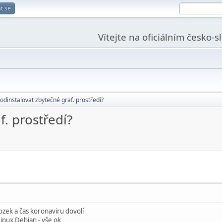
t se
Vítejte na oficiálním česko-
 odinstalovat zbytečné graf. prostředí?
f. prostředí?
zek a čas koronaviru dovolí
nux Debian - vše ok