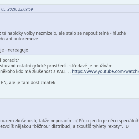
. 05. 2020, 22:09:59
 z té nabídky volby nezmizelo, ale stalo se nepoužitelné - hluché
sudo apt autoremove
je - nereaguje
 poradit?
dstaranit ostatní grfické prostředí - středavě je používám
š někoho kdo má zkušenost s KALI ..
https://www.youtube.com/watc
v EN, ale je tam dost zmatek
uxem zkušenosti, takže neporadím. :( Přeci jen to je něco speciálního
nezvolíš nějakou "běžnou" distribuci, a zkoušíš tyhlety "exoty". :D