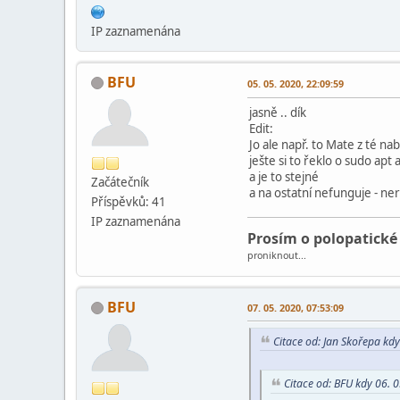
IP zaznamenána
BFU
05. 05. 2020, 22:09:59
jasně .. dík
Edit:
Jo ale např. to Mate z té na
ješte si to řeklo o sudo ap
a je to stejné
Začátečník
a na ostatní nefunguje - ne
Příspěvků: 41
IP zaznamenána
Prosím o polopatické
proniknout...
BFU
07. 05. 2020, 07:53:09
Citace od: Jan Skořepa kdy
Citace od: BFU kdy 06. 