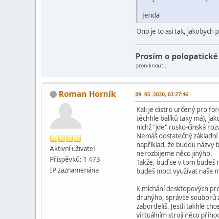
Jenda
Ono je to asi tak, jakobych
Prosím o polopatické
proniknout...
Roman Horník
09. 05. 2020, 03:27:46
Kali je distro určený pro for
těchhle balíků taky má), jak
nichž "jde" rusko-čínská ro
Nemáš dostatečný základní z
například, že budou názvy ba
Aktivní­ uživatel
nerozbijeme něco jinýho.
Příspěvků: 1 473
Takže, buď se v tom budeš m
IP zaznamenána
budeš moct využívat naše m
K míchání desktopových pros
druhýho, správce souborů z
zabordelíš. Jestli takhle ch
virtuálním stroji něco přiho