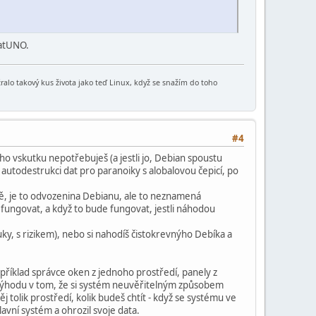
iatUNO.
sežralo takový kus života jako teď Linux, když se snažím do toho
#4
 toho vskutku nepotřebuješ (a jestli jo, Debian spoustu
n autodestrukci dat pro paranoiky s alobalovou čepicí, po
sně, je to odvozenina Debianu, ale to neznamená
e fungovat, a když to bude fungovat, jestli náhodou
ky, s rizikem), nebo si nahodíš čistokrevnýho Debíka a
příklad správce oken z jednoho prostředí, panely z
nevýhodu v tom, že si systém neuvěřitelným způsobem
ěj tolik prostředí, kolik budeš chtít - když se systému ve
lavní systém a ohrozil svoje data.