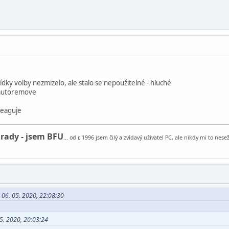
bídky volby nezmizelo, ale stalo se nepoužitelné - hluché
t autoremove
reaguje
 rady - jsem BFU
... od r. 1996 jsem čilý a zvídavý uživatel PC, ale nikdy mi to ne
 06. 05. 2020, 22:08:30
05. 2020, 20:03:24