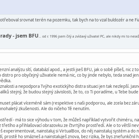
 potřeboval srovnat terén na pozemku, tak bych na to vzal buldozér a ne F
 rady - jsem BFU
... od r. 1996 jsem čilý a zvídavý uživatel PC, ale nikdy mi to ne
enzní analýzu sítí, databází apod., a jestli jseš BFU, jak o sobě píšeš, nic z
o distro pro obyčejný uživatele nemá nic, co by jinde nebylo, teda snad je
zvědka.
nalosti a nepodpora Tvýho exotickýho distra situaci jen tak nezlepší. Ja
líků stejný, že budou stejný závislosti, že to, co Ti poradíme, u Tebe bud
uset plácat víceméně sám (respektive s naši podporou, ale zcela bez záru
nohaletý zkušenosti. Ale do ničeho Tě nenutím.
tředí - má to sice výhodu v tom, že můžeš například vytvořit chiméru, na
 třetího a přihlašovací obrazovku ze čtvrtýho prostředí. Ale o to větší 
ceš experimentovat, nainstaluj si VirtualBox, do něj nainstaluj systém a do n
dí, prostě ho smázneš a nainstaluješ znova, bez rizika, že bys znefunkčnil h