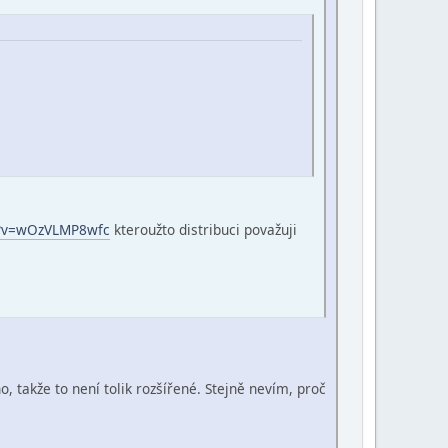
h?v=wOzVLMP8wfc
kteroužto distribuci považuji
, takže to není tolik rozšířené. Stejně nevím, proč