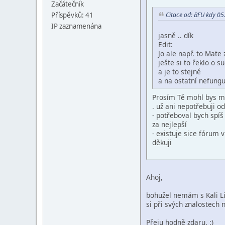
Začátečník
Příspěvků: 41
Citace od: BFU kdy 05
IP zaznamenána
jasně .. dík
Edit:
Jo ale např. to Mate
ješte si to řeklo o 
a je to stejné
a na ostatní nefungu
Prosím Tě mohl bys mi
. už ani nepotřebuji o
- potřeboval bych spí
za nejlepší
- existuje sice fórum 
děkuji
Ahoj,
bohužel nemám s Kali Lin
si při svých znalostech 
Přeju hodně zdaru. :)