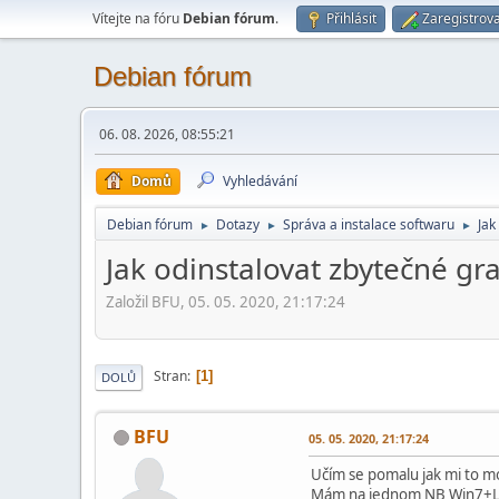
Vítejte na fóru
Debian fórum
.
Přihlásit
Zaregistrova
Debian fórum
06. 08. 2026, 08:55:21
Domů
Vyhledávání
Debian fórum
Dotazy
Správa a instalace softwaru
Jak
►
►
►
Jak odinstalovat zbytečné gra
Založil BFU, 05. 05. 2020, 21:17:24
Stran
1
DOLŮ
BFU
05. 05. 2020, 21:17:24
Učím se pomalu jak mi to mo
Mám na jednom NB Win7+Li