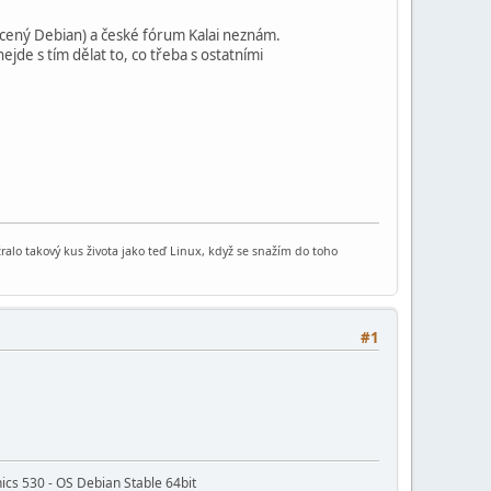
ucený Debian) a české fórum Kalai neznám.
ejde s tím dělat to, co třeba s ostatními
sežralo takový kus života jako teď Linux, když se snažím do toho
#1
cs 530 - OS Debian Stable 64bit