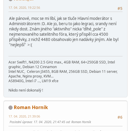
17. 04. 2020, 19:22:56
#5
Ale pánové, moc se mi líbí, jak se tluče Hlavní moderátor s
Administrátorem :D. Ale jo, beru to jako legraci, srandy není
nikdy dost. Znám jiného "aktivního" nicka "dlhé_pole" z
nejmenovaného satelitního fóra, který přispěl cca 4500
příspěvky, z nichž 4480 obsahovalo jen nadávky jiným. Ale byl
"nejlepší" >:(
Acer Swift1, N4200 2.5 GHz max., 4GB RAM, 64+250GB SSD, Intel
graphic, Debian 12 Cinnamon
Intel NUC, Celeron J3455, 8GB RAM, 256GB SSD, Debian 11 server,
Apache, Nginx proxy, KVM...
AS8940G, Intel i7 ..., LM19 xfce
Nikdo není dokonalý !
Roman Horník
17. 04. 2020, 21:39:06
#6
Poslední úprava
: 17. 04. 2020, 21:47:45 od: Roman Horník