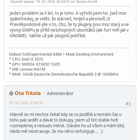
Poslední úprava
: 18. 03. 2020, 06:04:01 od: Roman Horník
Jeden problém za X let, to je toho. A vyřešil jsem ho. Jseš moc
zpátečnickej, je vidět, že stárneš, hniješ a plesnivíš ;D
Pravděpodobně jde o to, Oto, že ty pluginy jsou moc starý a ve
vývoji GIMPu je příliš neschopných ubunťáků (ale furt míň jak v
GNOME) - takhle už pár pluginů pohřbili.
Debian Sid/Experimental 64bit + Mate Desktop Environment
* CPU: Intel i5 3570
* GPU: NVIDIA GTX650 1GD5
* MB: Lenovo IH61M
* RAM: 16GiB Deutsche Demokratische Republik 3 @ 1600MHz
Ota Trkola
Administrátor
18. 03. 2020, 07:56:19
#3
Hlavně se mi nechce čekat kdy se co podělá a nemám čas u
toho pak sedět a dávat to dokupy. Jsem už tím stable holt
rozmazlenej a nebudu měnit. Dávám ho už všem a mám klid,
nikdo mě neotravuje, že mu něco nefunguje... :)