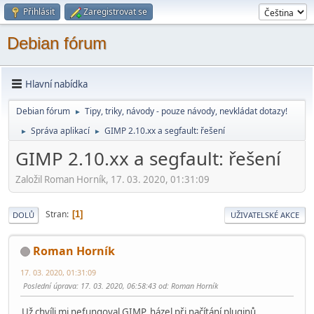
Přihlásit
Zaregistrovat se
Debian fórum
Hlavní nabídka
Debian fórum
Tipy, triky, návody - pouze návody, nevkládat dotazy!
►
Správa aplikací
GIMP 2.10.xx a segfault: řešení
►
►
GIMP 2.10.xx a segfault: řešení
Založil Roman Horník, 17. 03. 2020, 01:31:09
Stran
1
DOLŮ
UŽIVATELSKÉ AKCE
Roman Horník
17. 03. 2020, 01:31:09
Poslední úprava
: 17. 03. 2020, 06:58:43 od: Roman Horník
Už chvíli mi nefungoval GIMP, házel při načítání pluginů