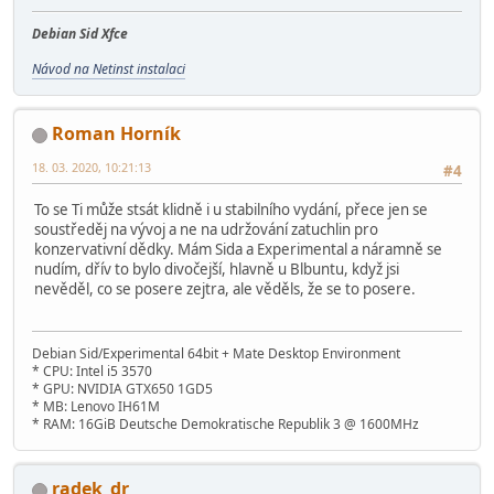
Debian Sid Xfce
Návod na Netinst instalaci
Roman Horník
18. 03. 2020, 10:21:13
#4
To se Ti může stsát klidně i u stabilního vydání, přece jen se
soustředěj na vývoj a ne na udržování zatuchlin pro
konzervativní dědky. Mám Sida a Experimental a náramně se
nudím, dřív to bylo divočejší, hlavně u Blbuntu, když jsi
nevěděl, co se posere zejtra, ale věděls, že se to posere.
Debian Sid/Experimental 64bit + Mate Desktop Environment
* CPU: Intel i5 3570
* GPU: NVIDIA GTX650 1GD5
* MB: Lenovo IH61M
* RAM: 16GiB Deutsche Demokratische Republik 3 @ 1600MHz
radek_dr