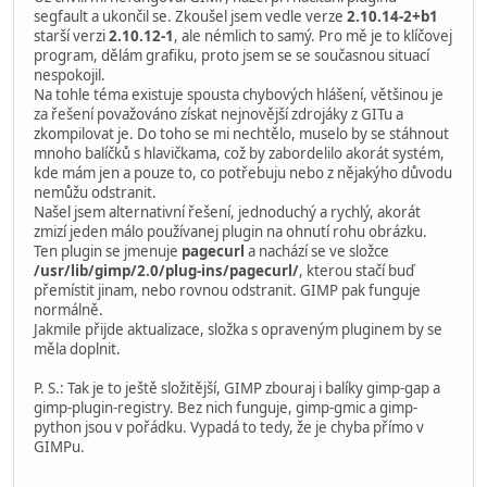
segfault a ukončil se. Zkoušel jsem vedle verze
2.10.14-2+b1
starší verzi
2.10.12-1
, ale némlich to samý. Pro mě je to klíčovej
program, dělám grafiku, proto jsem se se současnou situací
nespokojil.
Na tohle téma existuje spousta chybových hlášení, většinou je
za řešení považováno získat nejnovější zdrojáky z GITu a
zkompilovat je. Do toho se mi nechtělo, muselo by se stáhnout
mnoho balíčků s hlavičkama, což by zabordelilo akorát systém,
kde mám jen a pouze to, co potřebuju nebo z nějakýho důvodu
nemůžu odstranit.
Našel jsem alternativní řešení, jednoduchý a rychlý, akorát
zmizí jeden málo používanej plugin na ohnutí rohu obrázku.
Ten plugin se jmenuje
pagecurl
a nachází se ve složce
/usr/lib/gimp/2.0/plug-ins/pagecurl/
, kterou stačí buď
přemístit jinam, nebo rovnou odstranit. GIMP pak funguje
normálně.
Jakmile přijde aktualizace, složka s opraveným pluginem by se
měla doplnit.
P. S.: Tak je to ještě složitější, GIMP zbouraj i balíky gimp-gap a
gimp-plugin-registry. Bez nich funguje, gimp-gmic a gimp-
python jsou v pořádku. Vypadá to tedy, že je chyba přímo v
GIMPu.