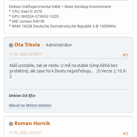
Debian Sid/Experimental 64bit + Mate Desktop Environment
* CPU: Intel i5 3570
* GPU: NVIDIA GTX650 1GD5
* MB: Lenovo IH61M
* RAM: 16GiB Deutsche Demokratische Republik 3 @ 1600MHz
Ota Trkola
Administrátor
17. 03. 2020, 07:58:37
#1
Máš unstable, tak se nediv. U mě na stable Gimp běhá bez
problémů, ale zase ho k životu nepotřebuju... ;D Verze 2.10.8-
2
Debian Sid Xfce
Návod na Netinst instalaci
Roman Horník
17. 03. 2020, 23:27:37
#2