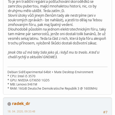
To je jen tradiční rejpání a pošťuchování skorodědků se
zamrzlou pubertou, mající mnohaletou historii, nic, co by
druhýmu mělo ublížit. Teda zatím ;D.
Slovní útoky vůči jinejm členům tady ale nestrpíme (ani v
soukromých zprávách - lze nahlásit), a jestli to dělaj na Tebou
zmiňovaným fóru, pak maj špatný vedení.
Dlouhodobě působím na jednom elektrotechnickým fóru, taky
tam máme pár samorostů, jenže oni dostali tolik banánů, že už
vesměs sekaj latinu. Teda ta část z nich, která byla fóru alespoň
trochu přínosem, vyloženě škůdci dostali doživotní zákaz.
Jinak Ota už má taky Sida jako já, i když mu to trvalo. A teď si
chválí rychlý a aktuální GNOME3.
Debian Sid/Experimental 64bit + Mate Desktop Environment
* CPU: Intel i5 3570
* GPU: NVIDIA GTX650 1GD5
* MB: Lenovo IH61M
* RAM: 16GiB Deutsche Demokratische Republik 3 @ 1600MHz
radek_dr
18. 04. 2020, 09:33:48
#7