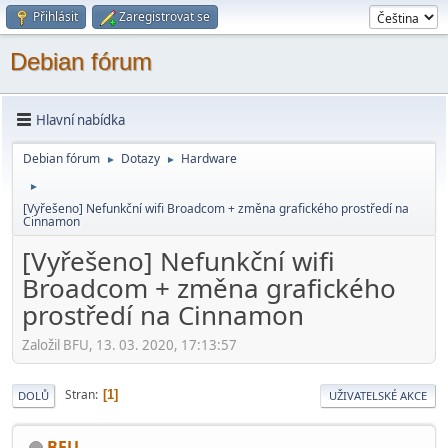
Přihlásit
Zaregistrovat se
Debian fórum
Hlavní nabídka
Debian fórum
Dotazy
Hardware
►
►
►
[Vyřešeno] Nefunkční wifi Broadcom + změna grafického prostředí na
Cinnamon
[Vyřešeno] Nefunkční wifi
Broadcom + změna grafického
prostředí na Cinnamon
Založil BFU, 13. 03. 2020, 17:13:57
Stran
1
DOLŮ
UŽIVATELSKÉ AKCE
BFU