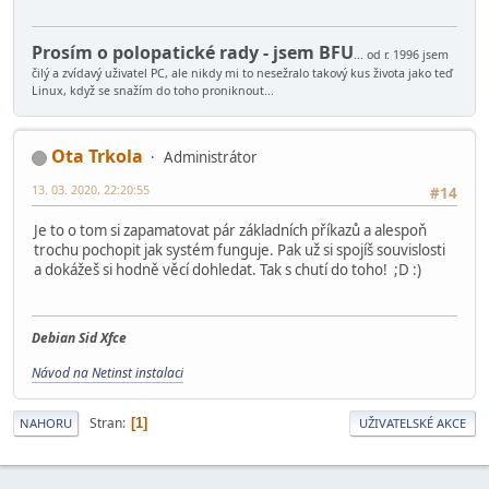
Prosím o polopatické rady - jsem BFU
... od r. 1996 jsem
čilý a zvídavý uživatel PC, ale nikdy mi to nesežralo takový kus života jako teď
Linux, když se snažím do toho proniknout...
Ota Trkola
Administrátor
13. 03. 2020, 22:20:55
#14
Je to o tom si zapamatovat pár základních příkazů a alespoň
trochu pochopit jak systém funguje. Pak už si spojíš souvislosti
a dokážeš si hodně věcí dohledat. Tak s chutí do toho! ;D :)
Debian Sid Xfce
Návod na Netinst instalaci
Stran
1
NAHORU
UŽIVATELSKÉ AKCE