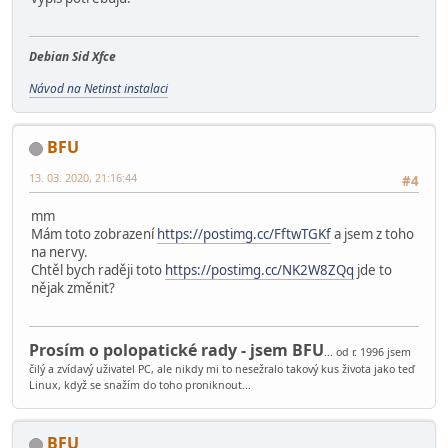
Debian Sid Xfce
Návod na Netinst instalaci
BFU
13. 03. 2020, 21:16:44
#4
mm
Mám toto zobrazení
https://postimg.cc/FftwTGKf
a jsem z toho
na nervy.
Chtěl bych raději toto
https://postimg.cc/NK2W8ZQq
jde to
nějak změnit?
Prosím o polopatické rady - jsem BFU
... od r. 1996 jsem
čilý a zvídavý uživatel PC, ale nikdy mi to nesežralo takový kus života jako teď
Linux, když se snažím do toho proniknout...
BFU