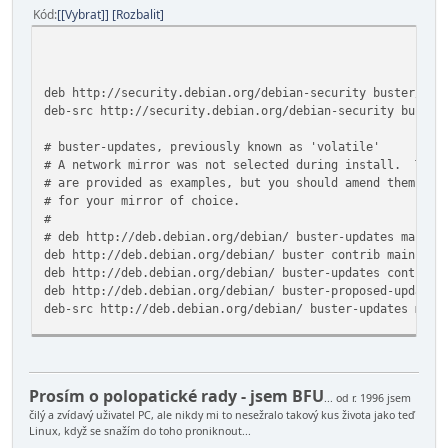
Kód
[Vybrat]
Rozbalit
deb http://security.debian.org/debian-security buster/upd
deb-src http://security.debian.org/debian-security buster
# buster-updates, previously known as 'volatile'
# A network mirror was not selected during install. The 
# are provided as examples, but you should amend them as 
# for your mirror of choice.
#
# deb http://deb.debian.org/debian/ buster-updates main c
deb http://deb.debian.org/debian/ buster contrib main
deb http://deb.debian.org/debian/ buster-updates contrib 
deb http://deb.debian.org/debian/ buster-proposed-updates
deb-src http://deb.debian.org/debian/ buster-updates main
Prosím o polopatické rady - jsem BFU
... od r. 1996 jsem
čilý a zvídavý uživatel PC, ale nikdy mi to nesežralo takový kus života jako teď
[ Soubor '/etc/apt/sources.list' je nezapiso
Linux, když se snažím do toho proniknout...
^G Nápověda ^O Zapsat ^W Hledat ^K Vyjmout tex^J 