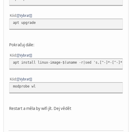
Kód
[Vybrat]
apt upgrade
Pokračuj dále:
Kód
[Vybrat]
apt install linux-image-$(uname -r|sed 's,[^-]*-[^-]*-,,'
Kód
[Vybrat]
modprobe wl
Restart a měla by wifi jít. Dej vědět