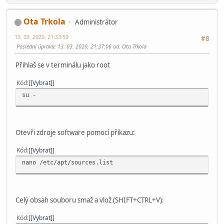
^X Ukončit ^R Otevřít sou^\ Nahradit ^U Vložit text^T
Ota Trkola
Administrátor
13. 03. 2020, 21:33:59
#8
Poslední úprava
: 13. 03. 2020, 21:37:06 od: Ota Trkola
Přihlaš se v terminálu jako root
Kód
[Vybrat]
su -
Otevři zdroje software pomocí příkazu:
Kód
[Vybrat]
nano /etc/apt/sources.list
Celý obsah souboru smaž a vlož (SHIFT+CTRL+V):
Kód
[Vybrat]