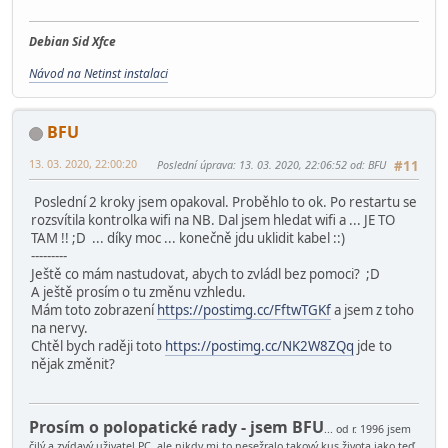
Debian Sid Xfce
Návod na Netinst instalaci
BFU
13. 03. 2020, 22:00:20
Poslední úprava
: 13. 03. 2020, 22:06:52 od: BFU
#11
Poslední 2 kroky jsem opakoval. Proběhlo to ok. Po restartu se
rozsvítila kontrolka wifi na NB. Dal jsem hledat wifi a ... JE TO
TAM !! ;D ... díky moc ... konečně jdu uklidit kabel ::)
---------
Ještě co mám nastudovat, abych to zvládl bez pomoci? ;D
A ještě prosím o tu změnu vzhledu.
Mám toto zobrazení
https://postimg.cc/FftwTGKf
a jsem z toho
na nervy.
Chtěl bych raději toto
https://postimg.cc/NK2W8ZQq
jde to
nějak změnit?
Prosím o polopatické rady - jsem BFU
... od r. 1996 jsem
čilý a zvídavý uživatel PC, ale nikdy mi to nesežralo takový kus života jako teď