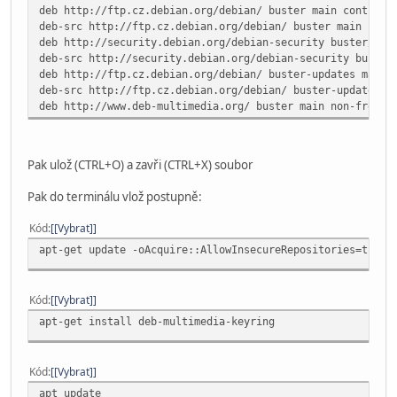
deb http://ftp.cz.debian.org/debian/ buster main contrib 
deb-src http://ftp.cz.debian.org/debian/ buster main cont
deb http://security.debian.org/debian-security buster/upd
deb-src http://security.debian.org/debian-security buster
deb http://ftp.cz.debian.org/debian/ buster-updates main
deb-src http://ftp.cz.debian.org/debian/ buster-updates m
deb http://www.deb-multimedia.org/ buster main non-free
Pak ulož (CTRL+O) a zavři (CTRL+X) soubor
Pak do terminálu vlož postupně:
Kód
[Vybrat]
apt-get update -oAcquire::AllowInsecureRepositories=true
Kód
[Vybrat]
apt-get install deb-multimedia-keyring
Kód
[Vybrat]
apt update