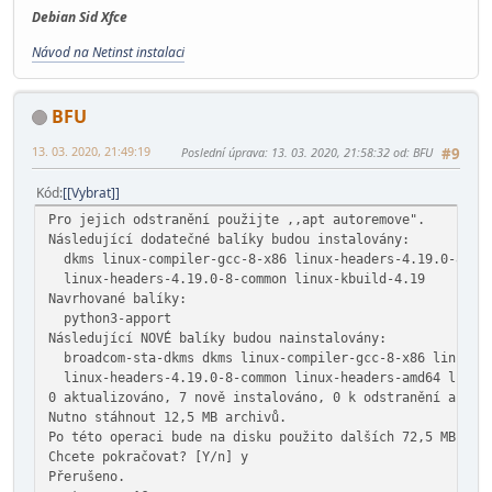
Debian Sid Xfce
Návod na Netinst instalaci
BFU
13. 03. 2020, 21:49:19
Poslední úprava
: 13. 03. 2020, 21:58:32 od: BFU
#9
Kód
[Vybrat]
Pro jejich odstranění použijte ,,apt autoremove".
Následující dodatečné balíky budou instalovány:
dkms linux-compiler-gcc-8-x86 linux-headers-4.19.0-8-am
linux-headers-4.19.0-8-common linux-kbuild-4.19
Navrhované balíky:
python3-apport
Následující NOVÉ balíky budou nainstalovány:
broadcom-sta-dkms dkms linux-compiler-gcc-8-x86 linux-he
linux-headers-4.19.0-8-common linux-headers-amd64 linux-
0 aktualizováno, 7 nově instalováno, 0 k odstranění a 0 n
Nutno stáhnout 12,5 MB archivů.
Po této operaci bude na disku použito dalších 72,5 MB.
Chcete pokračovat? [Y/n] y
Přerušeno.