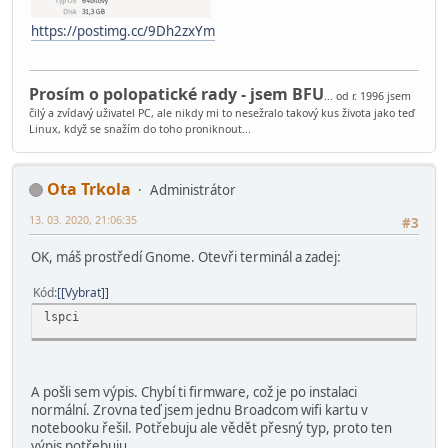
https://postimg.cc/9Dh2zxYm
Prosím o polopatické rady - jsem BFU
... od r. 1996 jsem
čilý a zvídavý uživatel PC, ale nikdy mi to nesežralo takový kus života jako teď
Linux, když se snažím do toho proniknout...
Ota Trkola
Administrátor
13. 03. 2020, 21:06:35
#3
OK, máš prostředí Gnome. Otevři terminál a zadej:
Kód
[Vybrat]
lspci
A pošli sem výpis. Chybí ti firmware, což je po instalaci
normální. Zrovna teď jsem jednu Broadcom wifi kartu v
notebooku řešil. Potřebuju ale vědět přesný typ, proto ten
výpis potřebuju.