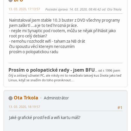
13. 03. 2020, 17:13:57
Poslední úprava
: 14. 03. 2020, 08:46:42 od: Ota Trkola
Nainstaloval jsem stable 10.3 buster z DVD všechny programy
jsem zaškrtl ...a je to teď hrozná práce.
- nejde mi Synaptic pod rootem, můžu se nějak přihlásit jako
root pro celý debian?
- nemohu rozchodit wifi - taham za NB drát
čtu spoustu věcí kterejm nerozumím
prosím o polopatickou radu
Prosím o polopatické rady - jsem BFU
... od r. 1996 jsem
čilý a zvídavý uživatel PC, ale nikdy mi to nesežralo takový kus života jako teď
Linux, když se snažím do toho proniknout...
Ota Trkola
Administrátor
13. 03. 2020, 18:19:57
#1
Jaké grafické prostředí a wifi kartu máš?