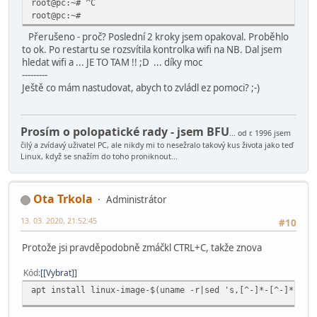
root@pc:~# ^C
root@pc:~#
Přerušeno - proč? Poslední 2 kroky jsem opakoval. Proběhlo
to ok. Po restartu se rozsvítila kontrolka wifi na NB. Dal jsem
hledat wifi a ... JE TO TAM !! ;D ... díky moc
---------
Ještě co mám nastudovat, abych to zvládl ez pomoci? ;-)
Prosím o polopatické rady - jsem BFU
... od r. 1996 jsem
čilý a zvídavý uživatel PC, ale nikdy mi to nesežralo takový kus života jako teď
Linux, když se snažím do toho proniknout...
Ota Trkola
Administrátor
13. 03. 2020, 21:52:45
#10
Protože jsi pravděpodobně zmáčkl CTRL+C, takže znova
Kód
[Vybrat]
apt install linux-image-$(uname -r|sed 's,[^-]*-[^-]*-,,'