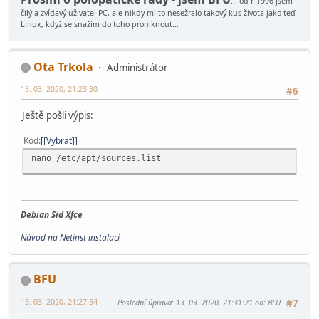
02:00.0 Ethernet controller: Broadcom Limited NetLink BCM
... od r. 1996 jsem
čilý a zvídavý uživatel PC, ale nikdy mi to nesežralo takový kus života jako teď
04:00.0 Network controller: Broadcom Limited BCM4312 802.
Linux, když se snažím do toho proniknout...
0f:06.0 CardBus bridge: Texas Instruments PCIxx12 Cardbus
0f:06.1 FireWire (IEEE 1394): Texas Instruments PCIxx12 O
0f:06.2 Mass storage controller: Texas Instruments 5-in-1
Ota Trkola
0f:06.3 SD Host controller: Texas Instruments PCIxx12 SDA
Administrátor
stul@pc:~$ ^C
13. 03. 2020, 21:23:30
#6
Ještě pošli výpis:
Kód
[Vybrat]
nano /etc/apt/sources.list
Debian Sid Xfce
Návod na Netinst instalaci
BFU
13. 03. 2020, 21:27:54
Poslední úprava
: 13. 03. 2020, 21:31:21 od: BFU
#7