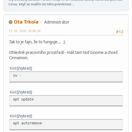
Linux, když se snažím do toho proniknout...
Ota Trkola
Administrátor
13. 03. 2020, 22:06:24
#12
Tak to je fajn, že to funguje... ;)
Ohledně pracovního prostředí - máš tam teď Gnome a chceš
Cinnamon.
Kód
[Vybrat]
su -
Kód
[Vybrat]
apt update
Kód
[Vybrat]
apt autoremove