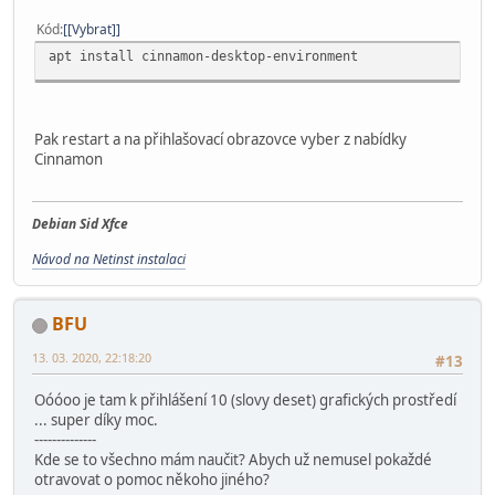
Kód
[Vybrat]
apt install cinnamon-desktop-environment
Pak restart a na přihlašovací obrazovce vyber z nabídky
Cinnamon
Debian Sid Xfce
Návod na Netinst instalaci
BFU
13. 03. 2020, 22:18:20
#13
Oóóoo je tam k přihlášení 10 (slovy deset) grafických prostředí
... super díky moc.
--------------
Kde se to všechno mám naučit? Abych už nemusel pokaždé
otravovat o pomoc někoho jiného?