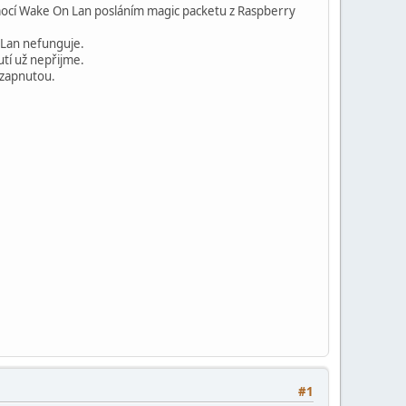
ocí Wake On Lan posláním magic packetu z Raspberry
 Lan nefunguje.
utí už nepřijme.
 zapnutou.
#1