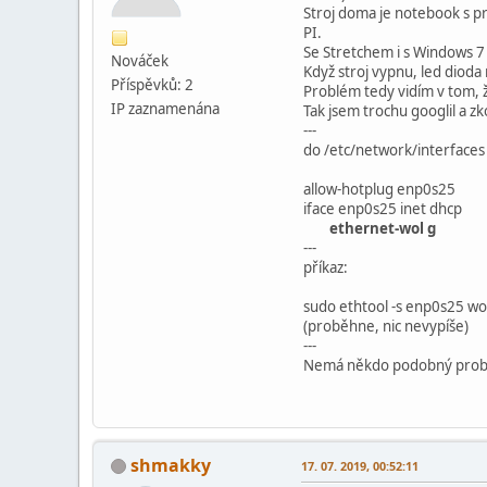
Stroj doma je notebook s 
PI.
Se Stretchem i s Windows 7
Nováček
Když stroj vypnu, led dioda
Příspěvků: 2
Problém tedy vidím v tom, ž
IP zaznamenána
Tak jsem trochu googlil a zk
---
do /etc/network/interfaces 
allow-hotplug enp0s25
iface enp0s25 inet dhcp
ethernet-wol g
---
příkaz:
sudo ethtool -s enp0s25 wo
(proběhne, nic nevypíše)
---
Nemá někdo podobný probl
shmakky
17. 07. 2019, 00:52:11