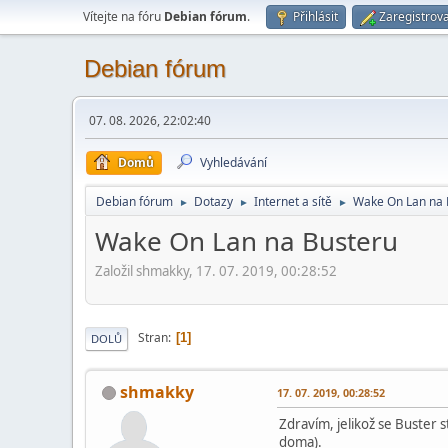
Vítejte na fóru
Debian fórum
.
Přihlásit
Zaregistrova
Debian fórum
07. 08. 2026, 22:02:40
Domů
Vyhledávání
Debian fórum
Dotazy
Internet a sítě
Wake On Lan na 
►
►
►
Wake On Lan na Busteru
Založil shmakky, 17. 07. 2019, 00:28:52
Stran
1
DOLŮ
shmakky
17. 07. 2019, 00:28:52
Zdravím, jelikož se Buster s
doma).