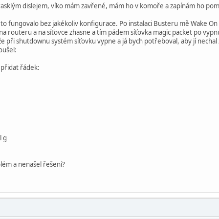
prasklým dislejem, víko mám zavřené, mám ho v komoře a zapínám ho pom
 to fungovalo bez jakékoliv konfigurace. Po instalaci Busteru mě Wake On
 na routeru a na síťovce zhasne a tím pádem síťovka magic packet po vypn
e při shutdownu systém síťovku vypne a já bych potřeboval, aby jí nechal
oušel:
přidat řádek:
l g
ém a nenašel řešení?