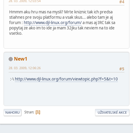
28. 03. 2009, 12:03:54
#4
Hmmm aku hru mas na mysli? Mrte kniznic tak ich predsa
stiahnes pre svoju platformu a vsak skus... alebo tam je aj
forum :
http://www.djl-linux.org/forum/
a mas aj IRC tak sa
popytaj ze ako im to ide ja mam 32jku tak neviem na to ide
vsetko.
New1
28. 03. 2009, 12:06:26
#5
:-\
http://www.djl-linux.org/forum/viewtopic.php?f=5&t=10
Stran
1
NAHORU
UŽIVATELSKÉ AKCE