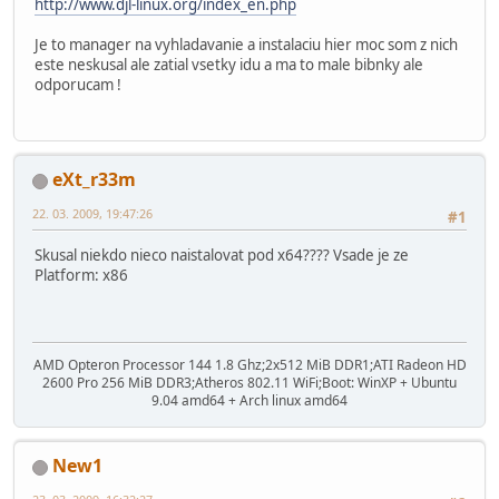
http://www.djl-linux.org/index_en.php
Je to manager na vyhladavanie a instalaciu hier moc som z nich
este neskusal ale zatial vsetky idu a ma to male bibnky ale
odporucam !
eXt_r33m
22. 03. 2009, 19:47:26
#1
Skusal niekdo nieco naistalovat pod x64???? Vsade je ze
Platform: x86
AMD Opteron Processor 144 1.8 Ghz;2x512 MiB DDR1;ATI Radeon HD
2600 Pro 256 MiB DDR3;Atheros 802.11 WiFi;Boot: WinXP + Ubuntu
9.04 amd64 + Arch linux amd64
New1