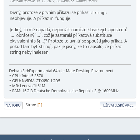
Poslední úprava
: 30. 12. 2017, 08:04:06 od: Roman Horník
Divný, protože v prvním příkazu se příkaz
strings
neobjevuje. A příkaz mi funguje.
Jediný, co mě napadá, nepoužils namísto klasickejch apostrofů
'...' obrácený `...`, což je zastaralá příkazová substituce
ekvivalentní s $(...)? Protože to uvnitř se spouští jako příkaz. A
pokud tam byl `string`, pak je jasný, že to napsalo, že příkaz
string nebyl nalezen.
Debian Sid/Experimental 64bit + Mate Desktop Environment
* CPU: Intel i5 3570
* GPU: NVIDIA GTX650 1GD5
* MB: Lenovo IH61M
* RAM: 16GiB Deutsche Demokratische Republik 3 @ 1600MHz
Stran
1
NAHORU
UŽIVATELSKÉ AKCE