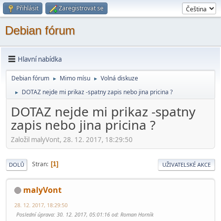
Přihlásit
Zaregistrovat se
Debian fórum
Hlavní nabídka
Debian fórum
Mimo mí­su
Volná diskuze
►
►
DOTAZ nejde mi prikaz -spatny zapis nebo jina pricina ?
►
DOTAZ nejde mi prikaz -spatny
zapis nebo jina pricina ?
Založil malyVont, 28. 12. 2017, 18:29:50
Stran
1
DOLŮ
UŽIVATELSKÉ AKCE
malyVont
28. 12. 2017, 18:29:50
Poslední úprava
: 30. 12. 2017, 05:01:16 od: Roman Horník