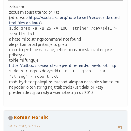
Zdravim
zkousim spustit tento prikaz
(zdroj web
https://sudaraka.org/note-to-self/recover-deleted-
text-files-on-linux
)
sudo grep -a -B 25 -A 100 'string' /dev/sda1 >
results.txt
a haze mi to strings command not found
ale pritom snad prikaz je to grep
mam to jen blbe napsane,nebo si musim instalovat nejake
prikazy ?
tohle mi funguje
https://bitbook.io/search-grep-entire-hard-drive-for-string/
sudo strings /dev/sdd1 -n 11 | grep -C100
"string" > report.txt
mohl bych se spokojit ze mi chodi alespon neco,ale s tim se mi
nepodarilo ten string najit tak chci zkusit dalsi prikazy
predem dekuji za rady a vsem stastny rok 2018
Roman Horník
30. 12. 2017, 05:13:25
#1