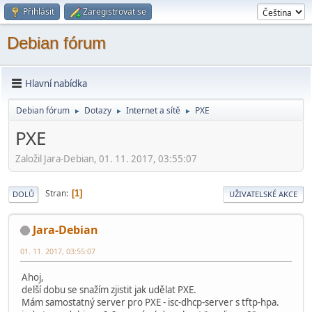
Přihlásit
Zaregistrovat se
Debian fórum
Hlavní nabídka
Debian fórum
Dotazy
Internet a sítě
PXE
►
►
►
PXE
Založil Jara-Debian, 01. 11. 2017, 03:55:07
Stran
1
DOLŮ
UŽIVATELSKÉ AKCE
Jara-Debian
01. 11. 2017, 03:55:07
Ahoj,
delší dobu se snažím zjistit jak udělat PXE.
Mám samostatný server pro PXE - isc-dhcp-server s tftp-hpa.