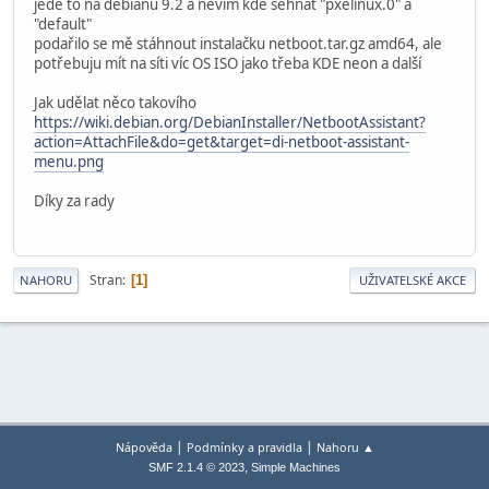
jede to na debianu 9.2 a nevím kde sehnat "pxelinux.0" a
"default"
podařilo se mě stáhnout instalačku netboot.tar.gz amd64, ale
potřebuju mít na síti víc OS ISO jako třeba KDE neon a další
Jak udělat něco takovího
https://wiki.debian.org/DebianInstaller/NetbootAssistant?
action=AttachFile&do=get&target=di-netboot-assistant-
menu.png
Díky za rady
Stran
1
NAHORU
UŽIVATELSKÉ AKCE
|
|
Nápověda
Podmínky a pravidla
Nahoru ▲
,
SMF 2.1.4 © 2023
Simple Machines