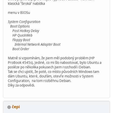
klasická "široká" nabídka
menu v BIOSu
System Configuration
Boot Options
Post Hotkey Delay
HP QuickWeb
Floppy Boot
Internal Network Adapter Boot
Boot Order
Matně si vzpomínám, že jsem měl podobný problém (HP
ProBook 4545s), Jediné, co mi šlo nabootovat, bylo Ubuntu a
posléze po několika pokusech jsem rozchodil i Debian.
Tak se chci ujistit, že poté, co místo původních Windows tam
dám Ubuntu, které, doufám, otevře možnosti v System
Configuration, na tom rozběhnu Debian.
Díky za odpovědi.
čepi