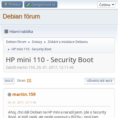
Přihlásit
Zaregistrovat se
Debian fórum
Hlavní nabídka
Debian fórum
Dotazy
Získání a instalace Debianu
►
►
HP mini 110 - Security Boot
►
HP mini 110 - Security Boot
Založil martin.159, 29. 01. 2017, 12:11:46
Stran
1
DOLŮ
UŽIVATELSKÉ AKCE
martin.159
29. 01. 2017, 12:11:46
Ahoj, chci dát Debian na HP mini a narazil jsem. Jde o Security
Boot, je jistě zaplý, ale nejde vypnout v BIOSu - není tam