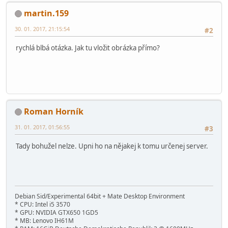
martin.159
30. 01. 2017, 21:15:54
#2
rychlá blbá otázka. Jak tu vložit obrázka přímo?
Roman Horník
31. 01. 2017, 01:56:55
#3
Tady bohužel nelze. Upni ho na nějakej k tomu určenej server.
Debian Sid/Experimental 64bit + Mate Desktop Environment
* CPU: Intel i5 3570
* GPU: NVIDIA GTX650 1GD5
* MB: Lenovo IH61M