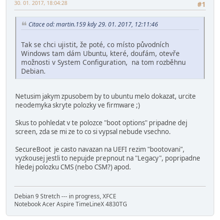
30. 01. 2017, 18:04:28
#1
Citace od: martin.159 kdy 29. 01. 2017, 12:11:46
Tak se chci ujistit, že poté, co místo původních
Windows tam dám Ubuntu, které, doufám, otevře
možnosti v System Configuration, na tom rozběhnu
Debian.
Netusim jakym zpusobem by to ubuntu melo dokazat, urcite
neodemyka skryte polozky ve firmware ;)
Skus to pohledat v te polozce "boot options" pripadne dej
screen, zda se mi ze to co si vypsal nebude vsechno.
SecureBoot je casto navazan na UEFI rezim "bootovani",
vyzkousej jestli to nepujde prepnout na "Legacy", popripadne
hledej polozku CMS (nebo CSM?) apod.
Debian 9 Stretch --- in progress, XFCE
Notebook Acer Aspire TimeLineX 4830TG