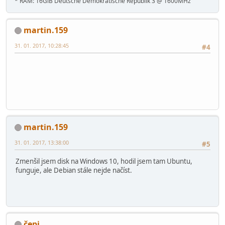
* RAM: 16GiB Deutsche Demokratische Republik 3 @ 1600MHz
martin.159
31. 01. 2017, 10:28:45
#4
martin.159
31. 01. 2017, 13:38:00
#5
Zmenšil jsem disk na Windows 10, hodil jsem tam Ubuntu,
funguje, ale Debian stále nejde načíst.
čepi