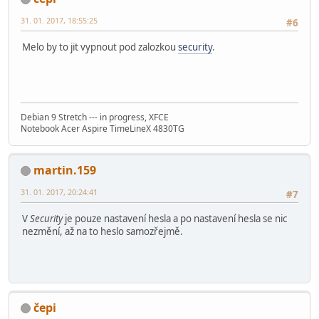
31. 01. 2017, 18:55:25
#6
Melo by to jit vypnout pod zalozkou
security
.
Debian 9 Stretch --- in progress, XFCE
Notebook Acer Aspire TimeLineX 4830TG
martin.159
31. 01. 2017, 20:24:41
#7
V
Security
je pouze nastavení hesla a po nastavení hesla se nic
nezmění, až na to heslo samozřejmě.
čepi