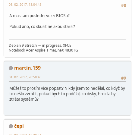
01. 02. 2017, 18:04:45
#8
A mas tam posledni verzi BIOSu?
Pokud ano, co skusit nejakou starsi?
Debian 9 Stretch --- in progress, XFCE
Notebook Acer Aspire TimeLineX 4830TG
martin.159
01. 02. 2017, 20:58:40
#9
Můžeš to prosím více popsat? Nikdy jsem to nedělal, co když by
to nešlo zvrátit, pokud bych to podělal, co disky, hrozila by
ztráta systémů?
čepi