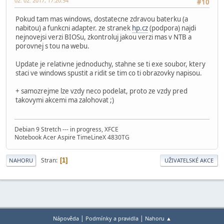
02. 02. 2017, 17:20:54
#10
Pokud tam mas windows, dostatecne zdravou baterku (a
nabitou) a funkcni adapter. ze stranek
hp.cz
(podpora) najdi
nejnovejsi verzi BIOSu, zkontroluj jakou verzi mas v NTB a
porovnej s tou na webu.
Update je relativne jednoduchy, stahne se ti exe soubor, ktery
staci ve windows spustit a ridit se tim co ti obrazovky napisou.
+ samozrejme lze vzdy neco podelat, proto ze vzdy pred
takovymi akcemi ma zalohovat ;)
Debian 9 Stretch --- in progress, XFCE
Notebook Acer Aspire TimeLineX 4830TG
Stran
1
NAHORU
UŽIVATELSKÉ AKCE
|
|
Nápověda
Podmínky a pravidla
Nahoru ▲