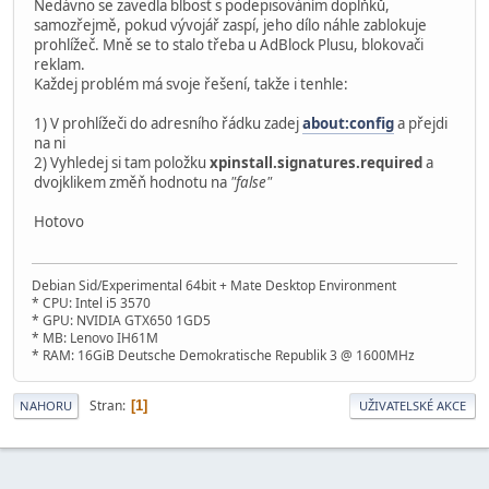
Nedávno se zavedla blbost s podepisováním doplňků,
samozřejmě, pokud vývojář zaspí, jeho dílo náhle zablokuje
prohlížeč. Mně se to stalo třeba u AdBlock Plusu, blokovači
reklam.
Každej problém má svoje řešení, takže i tenhle:
1) V prohlížeči do adresního řádku zadej
about:config
a přejdi
na ni
2) Vyhledej si tam položku
xpinstall.signatures.required
a
dvojklikem změň hodnotu na
"false"
Hotovo
Debian Sid/Experimental 64bit + Mate Desktop Environment
* CPU: Intel i5 3570
* GPU: NVIDIA GTX650 1GD5
* MB: Lenovo IH61M
* RAM: 16GiB Deutsche Demokratische Republik 3 @ 1600MHz
Stran
1
NAHORU
UŽIVATELSKÉ AKCE