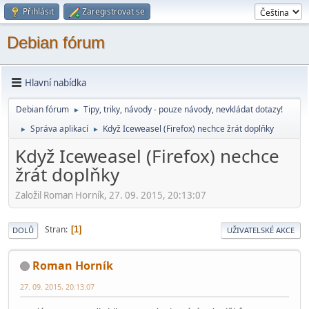
Přihlásit
Zaregistrovat se
Debian fórum
Hlavní nabídka
Debian fórum
Tipy, triky, návody - pouze návody, nevkládat dotazy!
►
Správa aplikací
Když Iceweasel (Firefox) nechce žrát doplňky
►
►
Když Iceweasel (Firefox) nechce
žrát doplňky
Založil Roman Horník, 27. 09. 2015, 20:13:07
Stran
1
DOLŮ
UŽIVATELSKÉ AKCE
Roman Horník
27. 09. 2015, 20:13:07