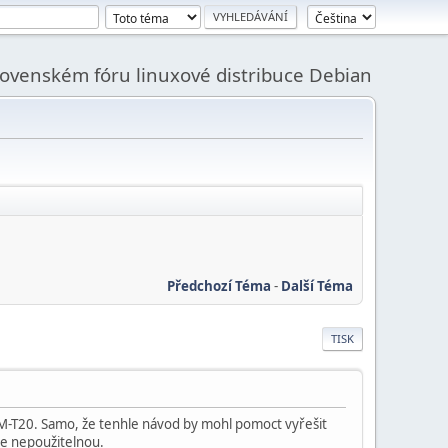
slovenském fóru linuxové distribuce Debian
Předchozí Téma
-
Další Téma
TISK
TM-T20. Samo, že tenhle návod by mohl pomoct vyřešit
ane nepoužitelnou.