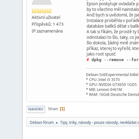
Epson poskytuje ovladače př
by to všechno měl nainstalov
Aniž bych si uvědomil, že jse
Aktivní­ uživatel
Instalace proběhla v pořádk
Příspěvků: 1 473
databáze balíků dělat s balí
IP zaznamenána
A tak si říkám, že prostě ty
odinstalaci to šlo, taky, co
šlo dokola, žádný mně známý
příkaz, kterej to vyřešil, k
Jako root spusť:
#
dpkg --remove --fo
Debian Sid/Experimental 64bi
* CPU: Intel i5 3570
* GPU: NVIDIA GTX650 1GD5
* MB: Lenovo IH61M
* RAM: 16GiB Deutsche Demok
Stran
1
NAHORU
Debian fórum
Tipy, triky, návody - pouze návody, nevkládat 
►