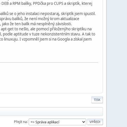
ě DEB a RPM balíky, PPDčka pro CUPS a skriptík, kterej
líků se o jeho instalaci nepostaraj, skriptík jsem spustil.
 správu balíků, že není možný krom aktualizace
, jako že ten balík má nesplněný závislosti.
i apt-get to nešlo, ale pomocí přiloženýho skriptíku na
tal, podle aptitude v tuze nekonzistentním stavu. A tak to
 linuxuju. I vzpomněl jsem si na Googla a získal jsem
TISK
Přejít na