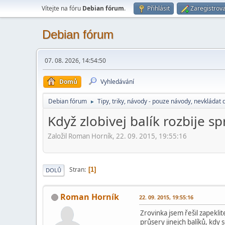
Vítejte na fóru
Debian fórum
.
Přihlásit
Zaregistrova
Debian fórum
07. 08. 2026, 14:54:50
Domů
Vyhledávání
Debian fórum
Tipy, triky, návody - pouze návody, nevkládat 
►
Když zlobivej balík rozbije s
Založil Roman Horník, 22. 09. 2015, 19:55:16
Stran
1
DOLŮ
Roman Horník
22. 09. 2015, 19:55:16
Zrovinka jsem řešil zapekl
průsery jinejch balíků, kdy