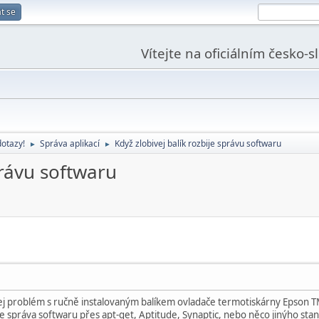
t se
Vítejte na oficiálním česko-
dotazy!
Správa aplikací
Když zlobivej balík rozbije správu softwaru
►
►
právu softwaru
itej problém s ručně instalovaným balíkem ovladače termotiskárny Epson 
 se správa softwaru přes apt-get, Aptitude, Synaptic, nebo něco jinýho st