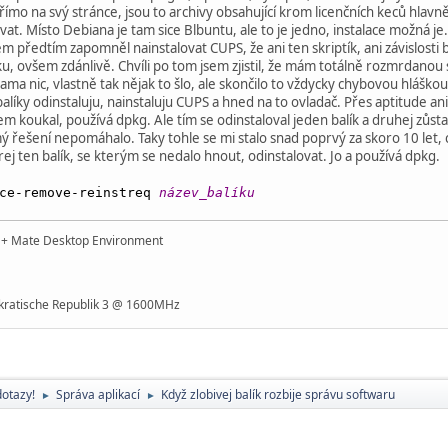
ímo na svý stránce, jsou to archivy obsahující krom licenčních keců hlavn
at. Místo Debiana je tam sice Blbuntu, ale to je jedno, instalace možná je.
m předtím zapomněl nainstalovat CUPS, že ani ten skriptík, ani závislosti ba
u, ovšem zdánlivě. Chvíli po tom jsem zjistil, že mám totálně rozmrdanou
kama nic, vlastně tak nějak to šlo, ale skončilo to vždycky chybovou hláškou
 balíky odinstaluju, nainstaluju CUPS a hned na to ovladač. Přes aptitude an
 jsem koukal, používá dpkg. Ale tím se odinstaloval jeden balík a druhej zůs
 řešení nepomáhalo. Taky tohle se mi stalo snad poprvý za skoro 10 let, co
terej ten balík, se kterým se nedalo hnout, odinstalovat. Jo a používá dpkg.
rce-remove-reinstreq
název_balíku
t + Mate Desktop Environment
ratische Republik 3 @ 1600MHz
dotazy!
Správa aplikací
Když zlobivej balík rozbije správu softwaru
►
►