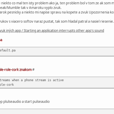
de niekto co mal ten isty problem ako ja, ten problem bol v tom ze ak som
eak/Mumble tak v Amaroku vyplo zvuk.
rok pesnicky a niekto mi napise spravu na kopete a zvuk Upozornenia ko
kov s viacero softov naraz pustat, tak som hladal patral a nasiel riesenie.
zvuk iných app / Starting an application interrupts other app's sound
pa
efault.pa
le-role-cork znakom
#
treams when a phone stream is active
ole-cork
op plulseaudio a start pulseaudio