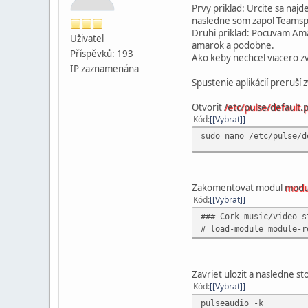
Prvy priklad: Urcite sa naj
nasledne som zapol Teamsp
Druhi priklad: Pocuvam Ama
Uživatel
amarok a podobne.
Příspěvků: 193
Ako keby nechcel viacero zvu
IP zaznamenána
Spustenie aplikácií preruší 
Otvorit
/etc/pulse/default.
Kód
[Vybrat]
sudo nano /etc/pulse/d
Zakomentovat modul
modu
Kód
[Vybrat]
### Cork music/video s
# load-module module-r
Zavriet ulozit a nasledne st
Kód
[Vybrat]
pulseaudio -k