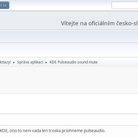
t se
Vítejte na oficiálním česko-
dotazy!
Správa aplikací
KDE Pulseaudio sound mute
►
►
 KDE, ono to neni vada len troska priohneme pulseaudio.