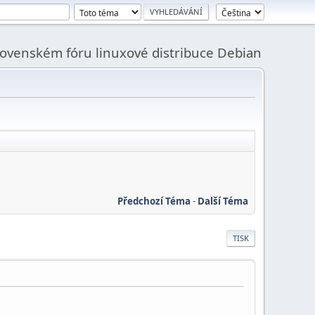
slovenském fóru linuxové distribuce Debian
Předchozí Téma
-
Další Téma
TISK