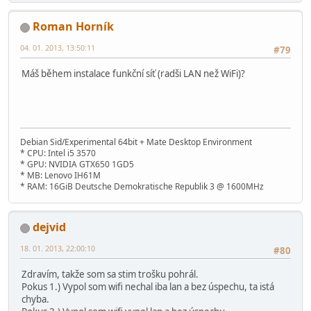
Roman Horník
04. 01. 2013, 13:50:11
#79
Máš během instalace funkční síť (radši LAN než WiFi)?
Debian Sid/Experimental 64bit + Mate Desktop Environment
* CPU: Intel i5 3570
* GPU: NVIDIA GTX650 1GD5
* MB: Lenovo IH61M
* RAM: 16GiB Deutsche Demokratische Republik 3 @ 1600MHz
dejvid
18. 01. 2013, 22:00:10
#80
Zdravím, takže som sa stim trošku pohrál.
Pokus 1.) Vypol som wifi nechal iba lan a bez úspechu, ta istá
chyba.