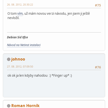
26. 08. 2012, 20:30:22
#75
O tom
vím
, už mám novou verzi návodu, jen jsem ji ještě
nevložil.
Debian Sid Xfce
Návod na Netinst instalaci
johnoo
27. 08. 2012, 07:09:50
#76
ok ok ja len kdyby nahodou :) *Finger up* :)
Roman Horník