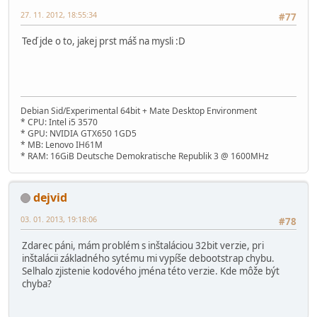
27. 11. 2012, 18:55:34
#77
Teď jde o to, jakej prst máš na mysli :D
Debian Sid/Experimental 64bit + Mate Desktop Environment
* CPU: Intel i5 3570
* GPU: NVIDIA GTX650 1GD5
* MB: Lenovo IH61M
* RAM: 16GiB Deutsche Demokratische Republik 3 @ 1600MHz
dejvid
03. 01. 2013, 19:18:06
#78
Zdarec páni, mám problém s inštaláciou 32bit verzie, pri
inštalácii základného sytému mi vypíše debootstrap chybu.
Selhalo zjistenie kodového jména této verzie. Kde môže být
chyba?