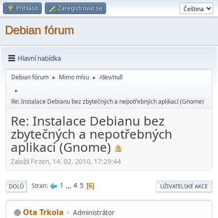
Přihlásit
Zaregistrovat se
Debian fórum
Hlavní nabídka
Debian fórum
Mimo mí­su
/dev/null
►
►
►
Re: Instalace Debianu bez zbytečných a nepotřebných aplikací (Gnome)
Re: Instalace Debianu bez
zbytečných a nepotřebných
aplikací (Gnome)
Založil Firzen, 14. 02. 2010, 17:29:44
1
...
4
5
Stran
6
DOLŮ
UŽIVATELSKÉ AKCE
Ota Trkola
Administrátor