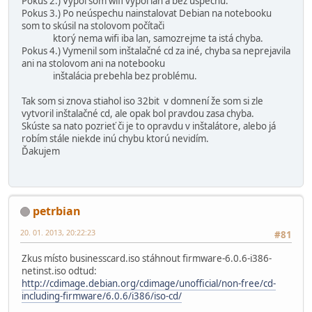
Pokus 2.) Vypol som wifi vypol lan a bez úspechu.
Pokus 3.) Po neúspechu nainstalovat Debian na notebooku
som to skúsil na stolovom počítači
ktorý nema wifi iba lan, samozrejme ta istá chyba.
Pokus 4.) Vymenil som inštalačné cd za iné, chyba sa neprejavila
ani na stolovom ani na notebooku
inštalácia prebehla bez problému.
Tak som si znova stiahol iso 32bit v domnení že som si zle
vytvoril inštalačné cd, ale opak bol pravdou zasa chyba.
Skúste sa nato pozrieť či je to opravdu v inštalátore, alebo já
robím stále niekde inú chybu ktorú nevidím.
Ďakujem
petrbian
20. 01. 2013, 20:22:23
#81
Zkus místo businesscard.iso stáhnout firmware-6.0.6-i386-
netinst.iso odtud:
http://cdimage.debian.org/cdimage/unofficial/non-free/cd-
including-firmware/6.0.6/i386/iso-cd/