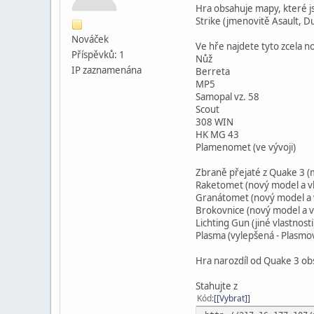
Hra obsahuje mapy, které js
Strike (jmenovitě Asault, Du
Nováček
Ve hře najdete tyto zcela 
Příspěvků: 1
Nůž
IP zaznamenána
Berreta
MP5
Samopal vz. 58
Scout
308 WIN
HK MG 43
Plamenomet (ve vývoji)
Zbraně přejaté z Quake 3 (m
Raketomet (nový model a vl
Granátomet (nový model a v
Brokovnice (nový model a vl
Lichting Gun (jiné vlastnosti
Plasma (vylepšená - Plasmov
Hra narozdíl od Quake 3 obs
Stahujte z
Kód
[Vybrat]