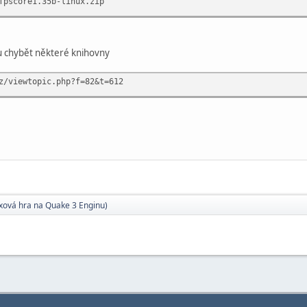
fpscore1.35b-linux.zip
chybět některé knihovny
z/viewtopic.php?f=82&t=612
xová hra na Quake 3 Enginu)