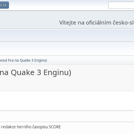
t se
Vítejte na oficiálním česko-
xová hra na Quake 3 Enginu)
 na Quake 3 Enginu)
od redakce herního časopisu SCORE