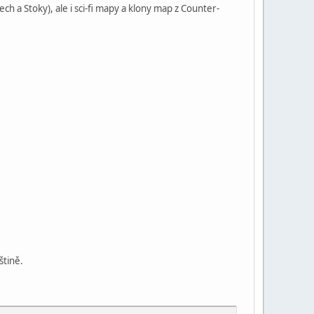
 a Stoky), ale i sci-fi mapy a klony map z Counter-
štině.