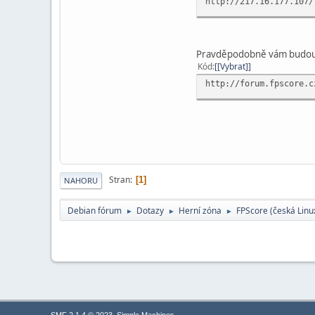
http://217.16.177.107/
Pravděpodobně vám budou 
Kód
[Vybrat]
http://forum.fpscore.c
Stran
1
NAHORU
Debian fórum
Dotazy
Herní­ zóna
FPScore (česká Linu
►
►
►