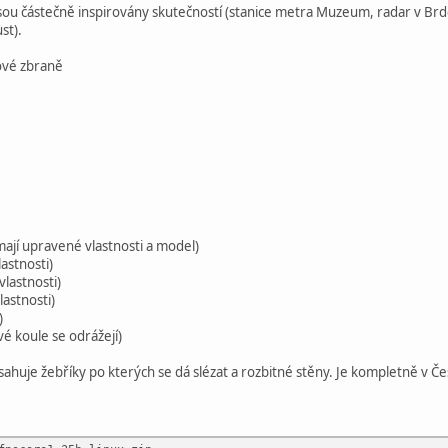
ou částečně inspirovány skutečností (stanice metra Muzeum, radar v Brdech
st).
nové zbraně
ají upravené vlastnosti a model)
astnosti)
lastnosti)
astnosti)
)
é koule se odrážejí)
ahuje žebříky po kterých se dá slézat a rozbitné stěny. Je kompletně v Če