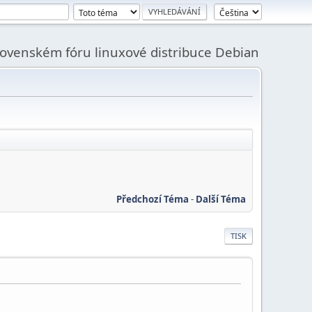
slovenském fóru linuxové distribuce Debian
Předchozí Téma
-
Další Téma
TISK