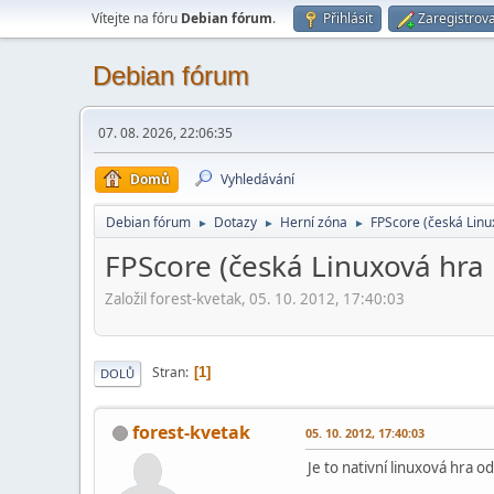
Vítejte na fóru
Debian fórum
.
Přihlásit
Zaregistrova
Debian fórum
07. 08. 2026, 22:06:35
Domů
Vyhledávání
Debian fórum
Dotazy
Herní­ zóna
FPScore (česká Linu
►
►
►
FPScore (česká Linuxová hra
Založil forest-kvetak, 05. 10. 2012, 17:40:03
Stran
1
DOLŮ
forest-kvetak
05. 10. 2012, 17:40:03
Je to nativní linuxová hra 