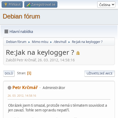
Přihlásit
Zaregistrovat se
Debian fórum
Hlavní nabídka
Debian fórum
Mimo mí­su
/dev/null
Re:Jak na keylogger ?
►
►
►
Re:Jak na keylogger ?
Založil Petr Krčmář, 26. 03. 2012, 14:58:16
Stran
1
DOLŮ
UŽIVATELSKÉ AKCE
Petr Krčmář
Administrátor
26. 03. 2012, 14:58:16
Obrázek jsem ti smazal, protože nemá s tématem souvislost a
jen zavazí. Tohle sem opravdu nepatří.