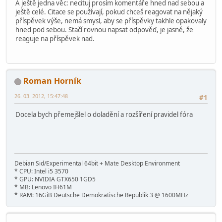
A ještě jedna věc: necituj prosím komentáře hned nad sebou a
ještě celé. Citace se používají, pokud chceš reagovat na nějaký
příspěvek výše, nemá smysl, aby se příspěvky takhle opakovaly
hned pod sebou. Stačí rovnou napsat odpověď, je jasné, že
reaguje na příspěvek nad.
Roman Horník
26. 03. 2012, 15:47:48
#1
Docela bych přemejšlel o doladění a rozšíření pravidel fóra
Debian Sid/Experimental 64bit + Mate Desktop Environment
* CPU: Intel i5 3570
* GPU: NVIDIA GTX650 1GD5
* MB: Lenovo IH61M
* RAM: 16GiB Deutsche Demokratische Republik 3 @ 1600MHz