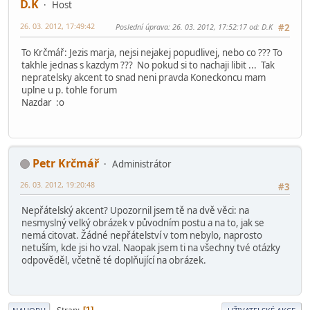
D.K
Host
26. 03. 2012, 17:49:42
Poslední úprava
: 26. 03. 2012, 17:52:17 od: D.K
#2
To Krčmář: Jezis marja, nejsi nejakej popudlivej, nebo co ??? To
takhle jednas s kazdym ??? No pokud si to nachaji libit ... Tak
nepratelsky akcent to snad neni pravda Koneckoncu mam
uplne u p. tohle forum
Nazdar :o
Petr Krčmář
Administrátor
26. 03. 2012, 19:20:48
#3
Nepřátelský akcent? Upozornil jsem tě na dvě věci: na
nesmyslný velký obrázek v původním postu a na to, jak se
nemá citovat. Žádné nepřátelství v tom nebylo, naprosto
netuším, kde jsi ho vzal. Naopak jsem ti na všechny tvé otázky
odpověděl, včetně té doplňující na obrázek.