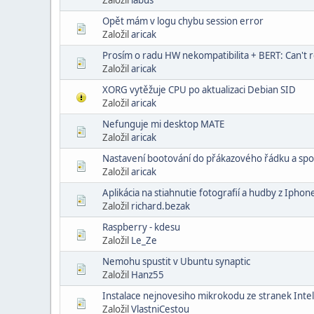
Opět mám v logu chybu session error
Založil
aricak
Prosím o radu HW nekompatibilita + BERT: Can'
Založil
aricak
XORG vytěžuje CPU po aktualizaci Debian SID
Založil
aricak
Nefunguje mi desktop MATE
Založil
aricak
Nastavení bootování do přákazového řádku a sp
Založil
aricak
Aplikácia na stiahnutie fotografií a hudby z Iphon
Založil
richard.bezak
Raspberry - kdesu
Založil
Le_Ze
Nemohu spustit v Ubuntu synaptic
Založil
Hanz55
Instalace nejnovesiho mikrokodu ze stranek Inte
Založil
VlastniCestou