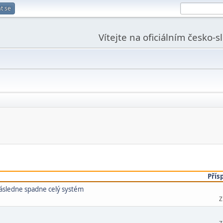
t se
Vítejte na oficiálním česko-
Přís
následne spadne celý systém
Z