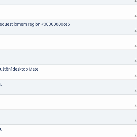
Z
Z
t request iomem region <00000000ce6
Z
Z
Z
ouštění desktop Mate
Z
e.
Z
Z
Z
lu
Z