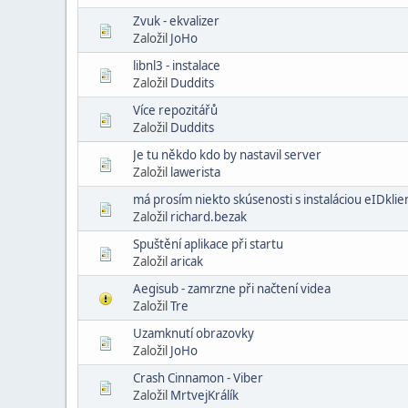
Zvuk - ekvalizer
Založil
JoHo
libnl3 - instalace
Založil
Duddits
Více repozitářů
Založil
Duddits
Je tu někdo kdo by nastavil server
Založil
lawerista
má prosím niekto skúsenosti s instaláciou eIDklient
Založil
richard.bezak
Spuštění aplikace při startu
Založil
aricak
Aegisub - zamrzne při načtení videa
Založil
Tre
Uzamknutí obrazovky
Založil
JoHo
Crash Cinnamon - Viber
Založil
MrtvejKrálík