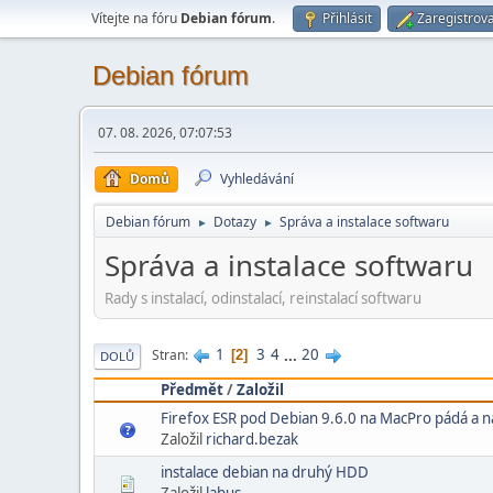
Vítejte na fóru
Debian fórum
.
Přihlásit
Zaregistrova
Debian fórum
07. 08. 2026, 07:07:53
Domů
Vyhledávání
Debian fórum
Dotazy
Správa a instalace softwaru
►
►
Správa a instalace softwaru
Rady s instalací­, odinstalací, reinstalací softwaru
1
3
4
...
20
Stran
2
DOLŮ
Předmět
/
Založil
Firefox ESR pod Debian 9.6.0 na MacPro pádá a 
Založil
richard.bezak
instalace debian na druhý HDD
Založil
labus