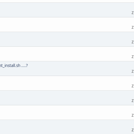
Z
Z
Z
Z
_install.sh ....?
Z
Z
Z
Z
Z