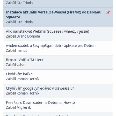
Založil
Ota Trkola
Instalace aktuální verze IceWeasel (Firefox) do Debianu
Squeeze
Založil
Ota Trkola
Ako nainštalovať Webmin (squeeze / wheezy / jessie)
Založil
Brano Dohoda
Avidemux.deb a Easymp3gain.deb – aplikace pro Debian
Založil
manut
Brosix - VoIP a IM klient
Založil valsin
Chybí vám balík?
Založil
Roman Horník
Chybí vám googlí vyhledávač v Iceweaselu?
Založil
Roman Horník
FreeRapid Downloader na Debianu. How to
Založil
Migilenik