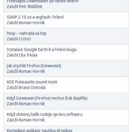
FreeRapid Downloader po deseti letech
Založil
Petr Blažíček
GIMP 2.10.xx a segfault: řešení
Založil
Roman Horník
htop -- nahrada za top
Založil Cr0nO
Instalace Google Earth 6 a řešení bugu
Založil
Ota Trkola
Jak zrychlit Firefox (Iceweasel)
Založil
Roman Horník
KDE Pulseaudio sound mute
Založil
Brano Dohoda
Když Iceweasel (Firefox) nechce žrát doplňky
Založil
Roman Horník
Když zlobivej balík rozbije správu softwaru
Založil
Roman Horník
Kompilace aplikace nautilus-dropbox