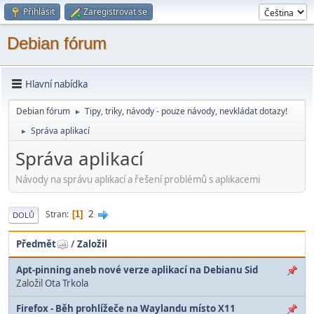
Přihlásit
Zaregistrovat se
Debian fórum
Hlavní nabídka
Debian fórum
Tipy, triky, návody - pouze návody, nevkládat dotazy!
►
Správa aplikací
►
Správa aplikací
Návody na správu aplikací a řešení problémů s aplikacemi
2
Stran
1
DOLŮ
Předmět
/
Založil
Apt-pinning aneb nové verze aplikací na Debianu Sid
Založil
Ota Trkola
Firefox - Běh prohlížeče na Waylandu místo X11