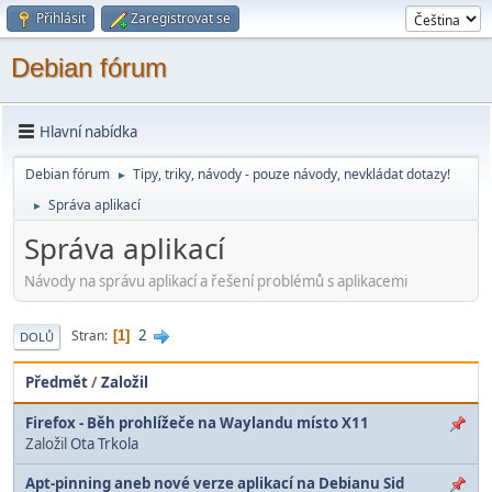
Přihlásit
Zaregistrovat se
Debian fórum
Hlavní nabídka
Debian fórum
Tipy, triky, návody - pouze návody, nevkládat dotazy!
►
Správa aplikací
►
Správa aplikací
Návody na správu aplikací a řešení problémů s aplikacemi
2
Stran
1
DOLŮ
Předmět
/
Založil
Firefox - Běh prohlížeče na Waylandu místo X11
Založil
Ota Trkola
Apt-pinning aneb nové verze aplikací na Debianu Sid