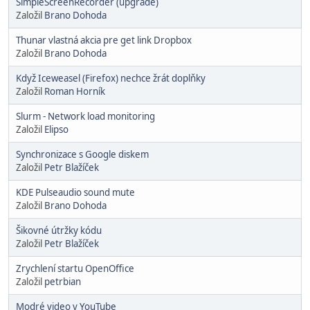
SimpleScreenRecorder (upgrade)
Založil
Brano Dohoda
Thunar vlastná akcia pre get link Dropbox
Založil
Brano Dohoda
Když Iceweasel (Firefox) nechce žrát doplňky
Založil
Roman Horník
Slurm - Network load monitoring
Založil
Elipso
Synchronizace s Google diskem
Založil
Petr Blažíček
KDE Pulseaudio sound mute
Založil
Brano Dohoda
Šikovné útržky kódu
Založil
Petr Blažíček
Zrychlení startu OpenOffice
Založil
petrbian
Modré video v YouTube