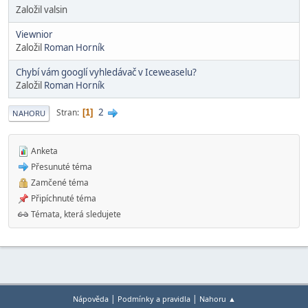
Založil valsin
Viewnior
Založil
Roman Horník
Chybí vám googlí vyhledávač v Iceweaselu?
Založil
Roman Horník
2
Stran
1
NAHORU
Anketa
Přesunuté téma
Zamčené téma
Připíchnuté téma
Témata, která sledujete
|
|
Nápověda
Podmínky a pravidla
Nahoru ▲