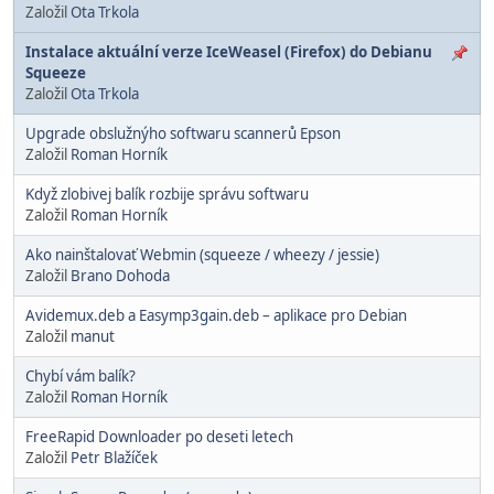
Založil
Ota Trkola
Instalace aktuální verze IceWeasel (Firefox) do Debianu
Squeeze
Založil
Ota Trkola
Upgrade obslužnýho softwaru scannerů Epson
Založil
Roman Horník
Když zlobivej balík rozbije správu softwaru
Založil
Roman Horník
Ako nainštalovať Webmin (squeeze / wheezy / jessie)
Založil
Brano Dohoda
Avidemux.deb a Easymp3gain.deb – aplikace pro Debian
Založil
manut
Chybí vám balík?
Založil
Roman Horník
FreeRapid Downloader po deseti letech
Založil
Petr Blažíček