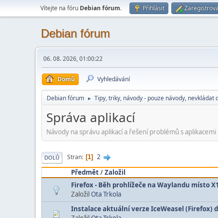
Vítejte na fóru
Debian fórum
.
Přihlásit
Zaregistrova
Debian fórum
06. 08. 2026, 01:00:22
Domů
Vyhledávání
Debian fórum
Tipy, triky, návody - pouze návody, nevkládat 
►
Správa aplikací
Návody na správu aplikací a řešení problémů s aplikacemi
2
Stran
1
DOLŮ
Předmět
/
Založil
Firefox - Běh prohlížeče na Waylandu místo X
Založil
Ota Trkola
Instalace aktuální verze IceWeasel (Firefox)
Založil
Ota Trkola