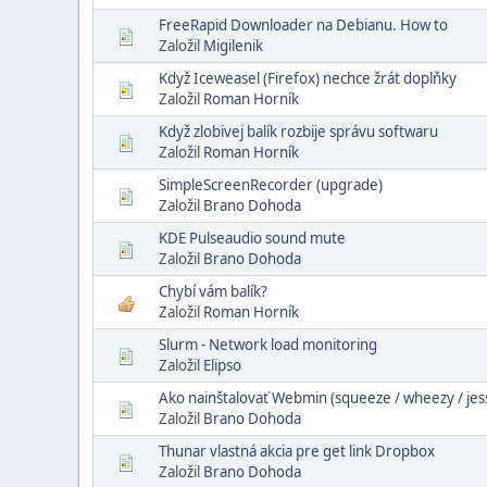
FreeRapid Downloader na Debianu. How to
Založil
Migilenik
Když Iceweasel (Firefox) nechce žrát doplňky
Založil
Roman Horník
Když zlobivej balík rozbije správu softwaru
Založil
Roman Horník
SimpleScreenRecorder (upgrade)
Založil
Brano Dohoda
KDE Pulseaudio sound mute
Založil
Brano Dohoda
Chybí vám balík?
Založil
Roman Horník
Slurm - Network load monitoring
Založil
Elipso
Ako nainštalovať Webmin (squeeze / wheezy / jes
Založil
Brano Dohoda
Thunar vlastná akcia pre get link Dropbox
Založil
Brano Dohoda