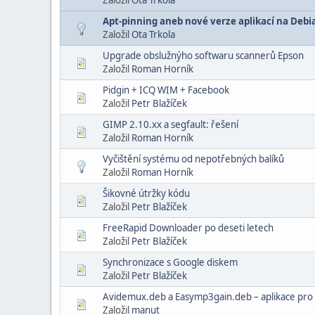
Apt-pinning aneb nové verze aplikací na Debi
Založil
Ota Trkola
Upgrade obslužnýho softwaru scannerů Epson
Založil
Roman Horník
Pidgin + ICQ WIM + Facebook
Založil
Petr Blažíček
GIMP 2.10.xx a segfault: řešení
Založil
Roman Horník
Vyčištění systému od nepotřebných balíků
Založil
Roman Horník
Šikovné útržky kódu
Založil
Petr Blažíček
FreeRapid Downloader po deseti letech
Založil
Petr Blažíček
Synchronizace s Google diskem
Založil
Petr Blažíček
Avidemux.deb a Easymp3gain.deb – aplikace pro
Založil
manut