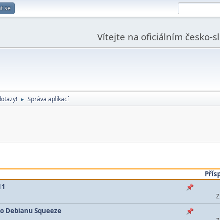
t se
Vítejte na oficiálním česko-
dotazy!
Správa aplikací
►
Přís
11
Z
 do Debianu Squeeze