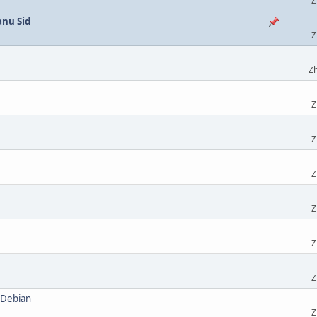
Z
anu Sid
Z
Zh
Z
Z
Z
Z
Z
Z
 Debian
Z