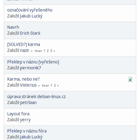
označování vyřešeného
Založil
Jakub Lucký
Navrh
Založil
Erich Stark
[SOLVED?] karma
Založil
nazir
1
2
3
Stran
Překlep v názvu [vyřešeno]
Založil
permonik7
Karma, nebo ne?
Založil
Visterius
1
2
Stran
úprava stránek debian-linux.cz
Založil
petrbian
Layout fora
Založil
yerry
Překlep v názvu fóra
Založil
Jakub Lucký