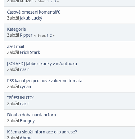
Založil kouzer
1
2
3
Stran
Časové omezení komentářů
Založil
Jakub Lucký
Kategorie
Založil
Ripper
1
2
Stran
azet mail
Založil
Erich Stark
[SOLVED] Jabber ikonky v in/outboxu
Založil
nazir
RSS kanal jen pro nove zalozene temata
Založil
cynan
"PŘESUNUTO"
Založil
nazir
Dlouha doba nacitani fora
Založil
Boogey
K čemu slouží informace o ip adrese?
Založil
Ahmul