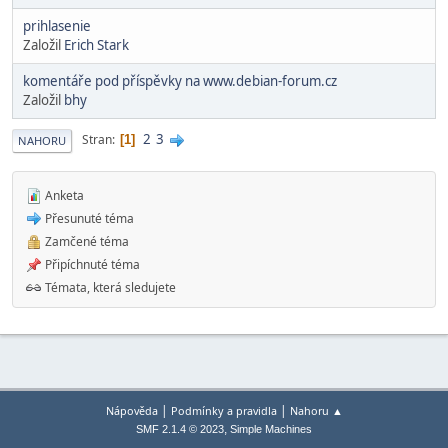
prihlasenie
Založil
Erich Stark
komentáře pod příspěvky na www.debian-forum.cz
Založil
bhy
2
3
Stran
1
NAHORU
Anketa
Přesunuté téma
Zamčené téma
Připíchnuté téma
Témata, která sledujete
|
|
Nápověda
Podmínky a pravidla
Nahoru ▲
,
SMF 2.1.4 © 2023
Simple Machines