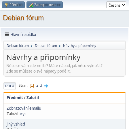
Přihlásit
Zaregistrovat se
Debian fórum
Hlavní nabídka
Debian fórum
Debian fórum
Návrhy a připomínky
►
►
Návrhy a připomínky
Něco se vám zde nelíbí? Máte nápad, jak něco vylepšit?
Zde se můžete o své nápady podělit.
2
3
Stran
1
DOLŮ
Předmět
/
Založil
Zobrazování emailu
Založil
urys
jiný vzhled