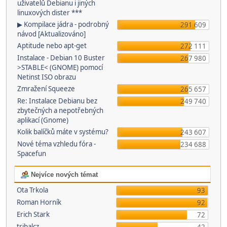
uživatelů Debianu i jiných
linuxových dister ***
▶ Kompilace jádra - podrobný
291 609
návod [Aktualizováno]
Aptitude nebo apt-get
272 111
Instalace - Debian 10 Buster
267 980
>STABLE< (GNOME) pomocí
Netinst ISO obrazu
Zmražení Squeeze
265 657
Re: Instalace Debianu bez
249 740
zbytečných a nepotřebných
aplikací (Gnome)
Kolik balíčků máte v systému?
243 607
Nové téma vzhledu fóra -
234 688
Spacefun
Nejvíce nových témat
Ota Trkola
93
Roman Horník
92
Erich Stark
72
tribalcz