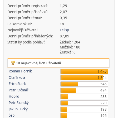
Denní průměr registrací:
1,29
Denní průměr příspěvků:
2,07
Denní průměr témat:
0,35
Celkem diskusí:
18
Nejnovější uživatel:
Felisp
Denní průměr přihlášených:
87,89
Statistiky podle pohlaví:
Žádné: 1204
Mužské: 180
Ženské: 6
10 nejaktivnějších uživatelů
Roman Horník
1 473
Ota Trkola
1 304
Erich Stark
546
Petr Krčmář
474
Hobild
233
Petr Slunský
220
Jakub Lucký
198
čepi
196