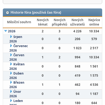
Historie fóra (používá čas fóra)
Nových
Nových
Nových
Nejvíce
Měsíční souhrn
témat
příspěvků
uživatelů
online
2026
2
3
4 226
10 334
Srpen
0
0
206
579
2026
Červenec
0
0
1 023
2 517
2026
Červen
1
2
994
10 334
2026
Květen
0
0
848
1 561
2026
Duben
0
0
419
1 575
2026
Březen
1
1
462
4 536
2026
Únor
0
0
94
1 187
2026
Leden
0
0
180
644