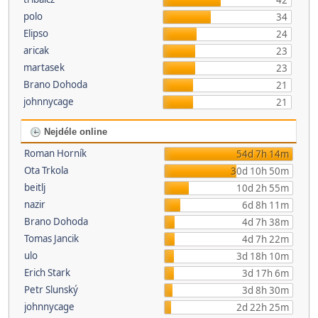
42
polo
34
Elipso
24
aricak
23
martasek
23
Brano Dohoda
21
johnnycage
21
Nejdéle online
Roman Horník
54d 7h 14m
Ota Trkola
30d 10h 50m
beitlj
10d 2h 55m
nazir
6d 8h 11m
Brano Dohoda
4d 7h 38m
Tomas Jancik
4d 7h 22m
ulo
3d 18h 10m
Erich Stark
3d 17h 6m
Petr Slunský
3d 8h 30m
johnnycage
2d 22h 25m