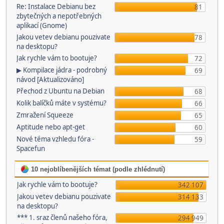
Re: Instalace Debianu bez
81
zbytečných a nepotřebných
aplikací (Gnome)
Jakou vetev debianu pouzivate
78
na desktopu?
Jak rychle vám to bootuje?
72
▶ Kompilace jádra - podrobný
69
návod [Aktualizováno]
Přechod z Ubuntu na Debian
68
Kolik balíčků máte v systému?
66
Zmražení Squeeze
65
Aptitude nebo apt-get
60
Nové téma vzhledu fóra -
59
Spacefun
10 nejoblíbenějších témat (podle zhlédnutí)
Jak rychle vám to bootuje?
342 107
Jakou vetev debianu pouzivate
314 133
na desktopu?
*** 1. sraz členů našeho fóra,
294 949