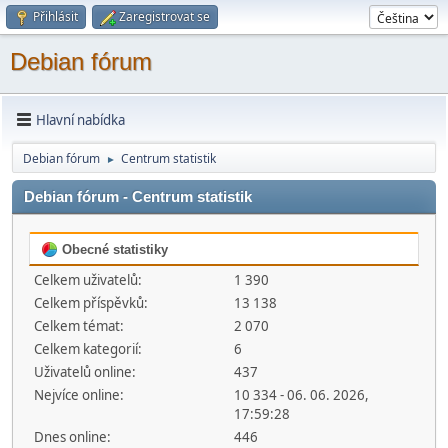
Přihlásit
Zaregistrovat se
Debian fórum
Hlavní nabídka
Debian fórum
Centrum statistik
►
Debian fórum - Centrum statistik
Obecné statistiky
Celkem uživatelů:
1 390
Celkem příspěvků:
13 138
Celkem témat:
2 070
Celkem kategorií:
6
Uživatelů online:
437
Nejvíce online:
10 334 - 06. 06. 2026,
17:59:28
Dnes online:
446