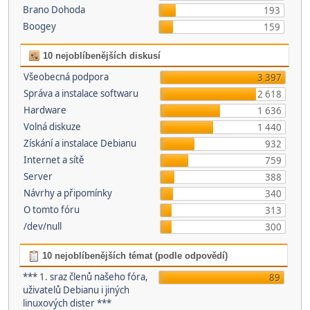
Brano Dohoda
193
Boogey
159
10 nejoblíbenějších diskusí
Všeobecná podpora
3 397
Správa a instalace softwaru
2 618
Hardware
1 636
Volná diskuze
1 440
Získání a instalace Debianu
932
Internet a sítě
759
Server
388
Návrhy a připomínky
340
O tomto fóru
313
/dev/null
300
10 nejoblíbenějších témat (podle odpovědí)
*** 1. sraz členů našeho fóra,
89
uživatelů Debianu i jiných
linuxových dister ***