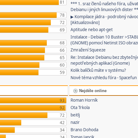
81
*** 1. sraz členů našeho fóra, uživa
Debianu i jiných linuxových dister *
78
▶ Kompilace jádra - podrobný návo
72
[Aktualizováno]
Aptitude nebo apt-get
69
Instalace - Debian 10 Buster >STAB
68
(GNOME) pomocí Netinst ISO obraz
Zmražení Squeeze
66
Re: Instalace Debianu bez zbytečný
65
nepotřebných aplikací (Gnome)
60
Kolik balíčků máte v systému?
59
Nové téma vzhledu fóra - Spacefun
Nejdéle online
Roman Horník
93
Ota Trkola
92
beitlj
72
nazir
42
Brano Dohoda
34
Tomas Jancik
24