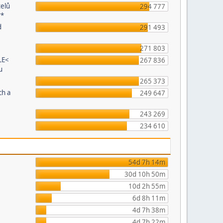
telů
294 777
**
d
291 493
271 803
LE<
267 836
u
265 373
ch a
249 647
243 269
234 610
54d 7h 14m
30d 10h 50m
10d 2h 55m
6d 8h 11m
4d 7h 38m
4d 7h 22m