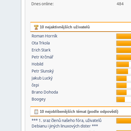
Dnes online:
484
10 nejaktivnějších uživatelů
Roman Horník
Ota Trkola
Erich Stark
Petr Krčmář
Hobild
Petr Slunský
Jakub Lucký
čepi
Brano Dohoda
Boogey
10 nejoblíbenějších témat (podle odpovědí)
*** 1. sraz členů našeho fóra, uživatelů
Debianu i jiných linuxových dister ***