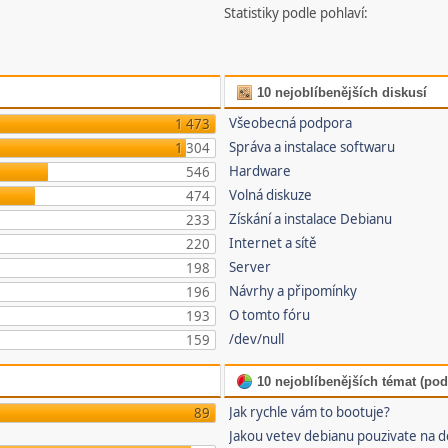
Statistiky podle pohlaví:
10 nejoblíbenějších diskusí
Všeobecná podpora
1 473
Správa a instalace softwaru
1 304
Hardware
546
Volná diskuze
474
Získání a instalace Debianu
233
Internet a sítě
220
Server
198
Návrhy a připomínky
196
O tomto fóru
193
/dev/null
159
10 nejoblíbenějších témat (pod
Jak rychle vám to bootuje?
89
Jakou vetev debianu pouzivate na 