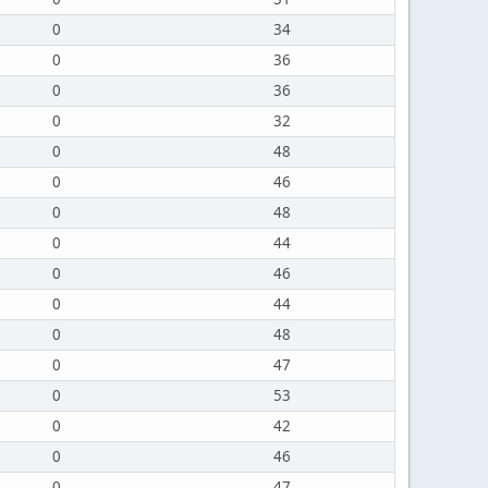
0
34
0
36
0
36
0
32
0
48
0
46
0
48
0
44
0
46
0
44
0
48
0
47
0
53
0
42
0
46
0
47