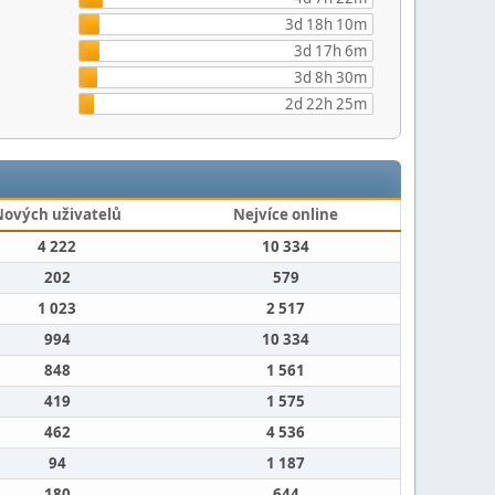
3d 18h 10m
3d 17h 6m
3d 8h 30m
2d 22h 25m
Nových uživatelů
Nejvíce online
4 222
10 334
202
579
1 023
2 517
994
10 334
848
1 561
419
1 575
462
4 536
94
1 187
180
644