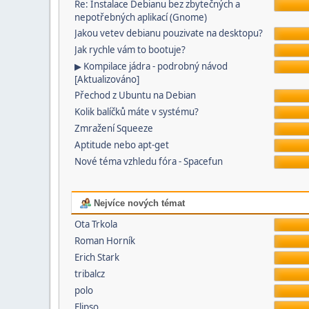
Re: Instalace Debianu bez zbytečných a
nepotřebných aplikací (Gnome)
Jakou vetev debianu pouzivate na desktopu?
Jak rychle vám to bootuje?
▶ Kompilace jádra - podrobný návod
[Aktualizováno]
Přechod z Ubuntu na Debian
Kolik balíčků máte v systému?
Zmražení Squeeze
Aptitude nebo apt-get
Nové téma vzhledu fóra - Spacefun
Nejvíce nových témat
Ota Trkola
Roman Horník
Erich Stark
tribalcz
polo
Elipso