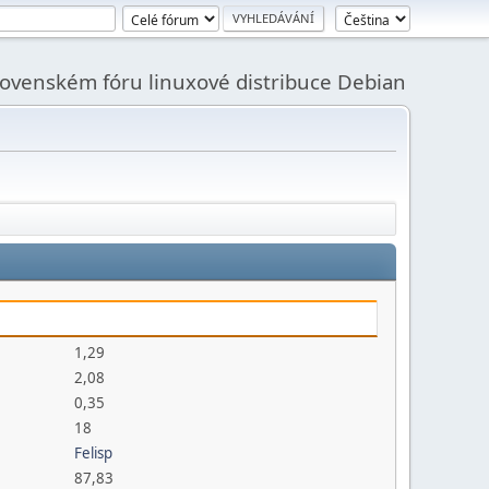
slovenském fóru linuxové distribuce Debian
1,29
2,08
0,35
18
Felisp
87,83