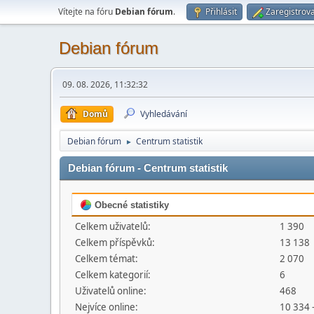
Vítejte na fóru
Debian fórum
.
Přihlásit
Zaregistrova
Debian fórum
09. 08. 2026, 11:32:32
Domů
Vyhledávání
Debian fórum
Centrum statistik
►
Debian fórum - Centrum statistik
Obecné statistiky
Celkem uživatelů:
1 390
Celkem příspěvků:
13 138
Celkem témat:
2 070
Celkem kategorií:
6
Uživatelů online:
468
Nejvíce online:
10 334 