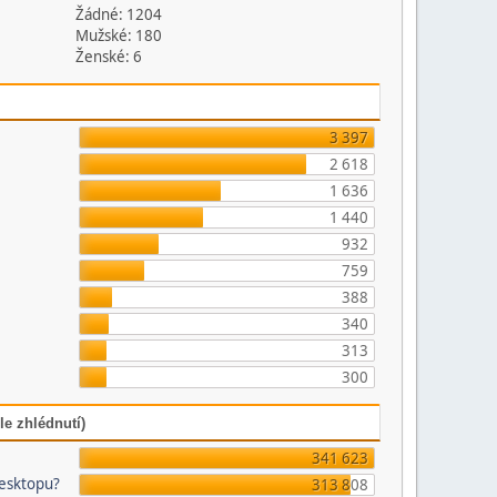
Žádné: 1204
Mužské: 180
Ženské: 6
3 397
2 618
1 636
1 440
932
759
388
340
313
300
le zhlédnutí)
341 623
desktopu?
313 808