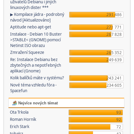
uživatelů Debianu i jiných
linuxových dister ***
▶ Kompilace jádra - podrobný
291 486
návod [Aktualizováno]
Aptitude nebo apt-get
271 771
Instalace - Debian 10 Buster
267 828
>STABLE< (GNOME) pomocí
Netinst ISO obrazu
Zmražení Squeeze
265 352
Re: Instalace Debianu bez
249 639
zbytečných a nepotřebných
aplikací (Gnome)
Kolik balíčků máte v systému?
243 241
Nové téma vzhledu fóra -
234 605
Spacefun
Nejvíce nových témat
Ota Trkola
93
Roman Horník
92
Erich Stark
72
tribalcz