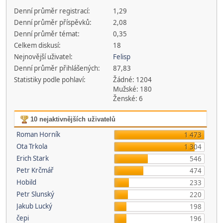
Denní průměr registrací:
1,29
Denní průměr příspěvků:
2,08
Denní průměr témat:
0,35
Celkem diskusí:
18
Nejnovější uživatel:
Felisp
Denní průměr přihlášených:
87,83
Statistiky podle pohlaví:
Žádné: 1204
Mužské: 180
Ženské: 6
10 nejaktivnějších uživatelů
Roman Horník
1 473
Ota Trkola
1 304
Erich Stark
546
Petr Krčmář
474
Hobild
233
Petr Slunský
220
Jakub Lucký
198
čepi
196