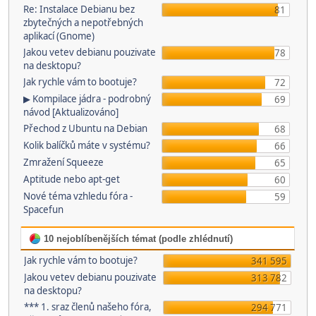
Re: Instalace Debianu bez
81
zbytečných a nepotřebných
aplikací (Gnome)
Jakou vetev debianu pouzivate
78
na desktopu?
Jak rychle vám to bootuje?
72
▶ Kompilace jádra - podrobný
69
návod [Aktualizováno]
Přechod z Ubuntu na Debian
68
Kolik balíčků máte v systému?
66
Zmražení Squeeze
65
Aptitude nebo apt-get
60
Nové téma vzhledu fóra -
59
Spacefun
10 nejoblíbenějších témat (podle zhlédnutí)
Jak rychle vám to bootuje?
341 595
Jakou vetev debianu pouzivate
313 782
na desktopu?
*** 1. sraz členů našeho fóra,
294 771