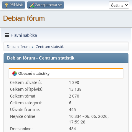
Přihlásit
Zaregistrovat se
Debian fórum
Hlavní nabídka
Debian fórum
Centrum statistik
►
Debian fórum - Centrum statistik
Obecné statistiky
Celkem uživatelů:
1 390
Celkem příspěvků:
13 138
Celkem témat:
2 070
Celkem kategorií:
6
Uživatelů online:
445
Nejvíce online:
10 334 - 06. 06. 2026,
17:59:28
Dnes online:
484