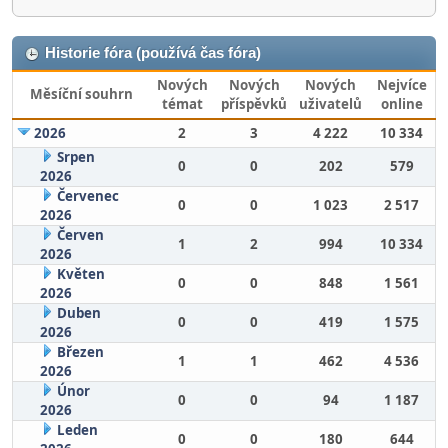
Historie fóra (používá čas fóra)
Nových
Nových
Nových
Nejvíce
Měsíční souhrn
témat
příspěvků
uživatelů
online
2026
2
3
4 222
10 334
Srpen
0
0
202
579
2026
Červenec
0
0
1 023
2 517
2026
Červen
1
2
994
10 334
2026
Květen
0
0
848
1 561
2026
Duben
0
0
419
1 575
2026
Březen
1
1
462
4 536
2026
Únor
0
0
94
1 187
2026
Leden
0
0
180
644