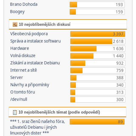
Brano Dohoda
193
Boogey
159
10 nejoblíbenějších diskusí
Všeobecná podpora
3 397
Správa a instalace softwaru
2 618
Hardware
1 636
Volná diskuze
1 440
Získání a instalace Debianu
932
Internet a sítě
759
Server
388
Návrhy a připomínky
340
O tomto fóru
313
/dev/null
300
10 nejoblíbenějších témat (podle odpovědí)
*** 1. sraz členů našeho fóra,
89
uživatelů Debianu i jiných
linuxových dister ***