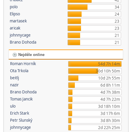
42
polo
34
Elipso
24
martasek
23
aricak
23
johnnycage
21
Brano Dohoda
21
Nejdéle online
Roman Horník
54d 7h 14m
Ota Trkola
30d 10h 50m
beitlj
10d 2h 55m
nazir
6d 8h 11m
Brano Dohoda
4d 7h 38m
Tomas Jancik
4d 7h 22m
ulo
3d 18h 10m
Erich Stark
3d 17h 6m
Petr Slunský
3d 8h 30m
johnnycage
2d 22h 25m