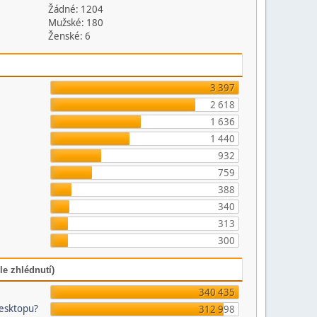
Žádné: 1204
Mužské: 180
Ženské: 6
3 397
2 618
1 636
1 440
932
759
388
340
313
300
le zhlédnutí)
340 435
desktopu?
312 998