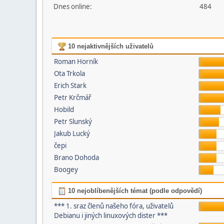
Dnes online:
484
10 nejaktivnějších uživatelů
Roman Horník
Ota Trkola
Erich Stark
Petr Krčmář
Hobild
Petr Slunský
Jakub Lucký
čepi
Brano Dohoda
Boogey
10 nejoblíbenějších témat (podle odpovědí)
*** 1. sraz členů našeho fóra, uživatelů
Debianu i jiných linuxových dister ***