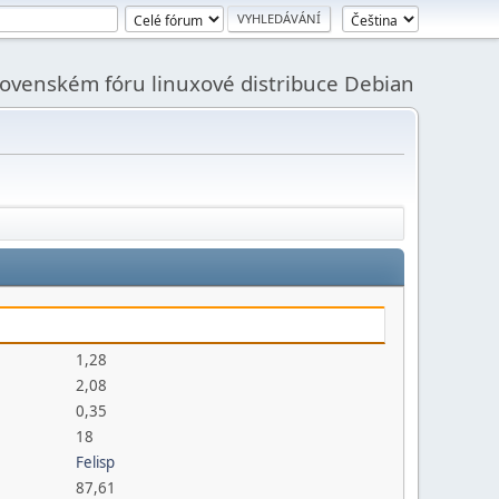
slovenském fóru linuxové distribuce Debian
1,28
2,08
0,35
18
Felisp
87,61