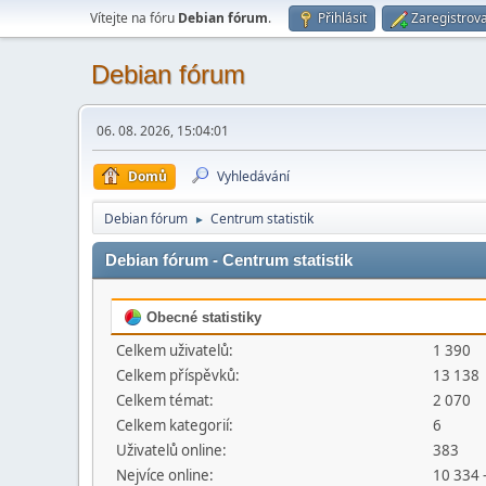
Vítejte na fóru
Debian fórum
.
Přihlásit
Zaregistrova
Debian fórum
06. 08. 2026, 15:04:01
Domů
Vyhledávání
Debian fórum
Centrum statistik
►
Debian fórum - Centrum statistik
Obecné statistiky
Celkem uživatelů:
1 390
Celkem příspěvků:
13 138
Celkem témat:
2 070
Celkem kategorií:
6
Uživatelů online:
383
Nejvíce online:
10 334 