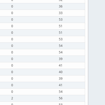
0
36
0
33
0
53
0
51
0
51
0
53
0
54
0
54
0
39
0
41
0
40
0
39
0
41
0
54
2
56
0
53