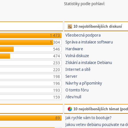
Statistiky podle pohlaví:
10 nejoblíbenějších diskusí
Všeobecná podpora
1 473
Správa a instalace softwaru
1 304
Hardware
546
Volná diskuze
474
Získání a instalace Debianu
233
Internet a sítě
220
Server
198
Návrhy a připomínky
196
O tomto fóru
193
/dev/null
159
10 nejoblíbenějších témat (pod
Jak rychle vám to bootuje?
89
Jakou vetev debianu pouzivate na 