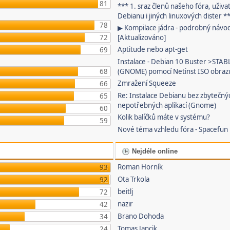
81
*** 1. sraz členů našeho fóra, uživa
Debianu i jiných linuxových dister *
78
▶ Kompilace jádra - podrobný návo
72
[Aktualizováno]
Aptitude nebo apt-get
69
Instalace - Debian 10 Buster >STAB
68
(GNOME) pomocí Netinst ISO obraz
Zmražení Squeeze
66
Re: Instalace Debianu bez zbytečný
65
nepotřebných aplikací (Gnome)
60
Kolik balíčků máte v systému?
59
Nové téma vzhledu fóra - Spacefun
Nejdéle online
Roman Horník
93
Ota Trkola
92
beitlj
72
nazir
42
Brano Dohoda
34
Tomas Jancik
24