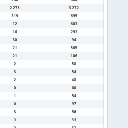
2 273
3 272
319
695
12
603
16
293
30
94
21
565
21
106
2
58
3
54
2
48
0
60
1
54
0
97
3
56
0
34
0
32