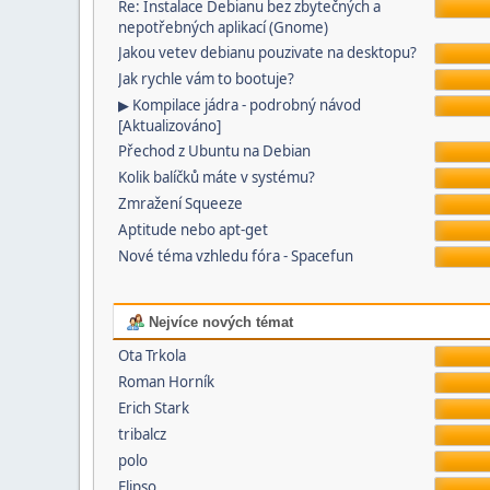
Re: Instalace Debianu bez zbytečných a
nepotřebných aplikací (Gnome)
Jakou vetev debianu pouzivate na desktopu?
Jak rychle vám to bootuje?
▶ Kompilace jádra - podrobný návod
[Aktualizováno]
Přechod z Ubuntu na Debian
Kolik balíčků máte v systému?
Zmražení Squeeze
Aptitude nebo apt-get
Nové téma vzhledu fóra - Spacefun
Nejvíce nových témat
Ota Trkola
Roman Horník
Erich Stark
tribalcz
polo
Elipso