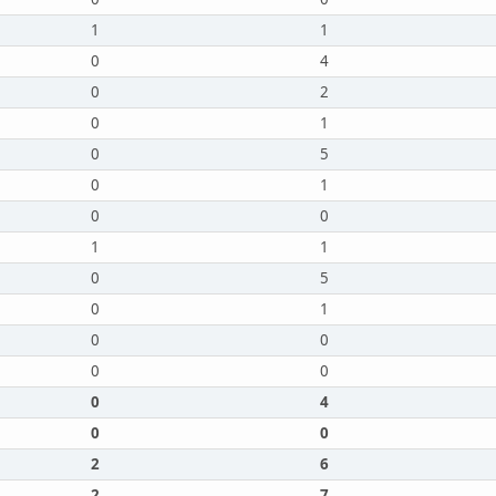
1
1
0
4
0
2
0
1
0
5
0
1
0
0
1
1
0
5
0
1
0
0
0
0
0
4
0
0
2
6
2
7