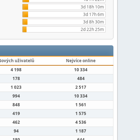
3d 18h 10m
3d 17h 6m
3d 8h 30m
2d 22h 25m
Nových uživatelů
Nejvíce online
4 198
10 334
178
484
1 023
2 517
994
10 334
848
1 561
419
1 575
462
4 536
94
1 187
180
644