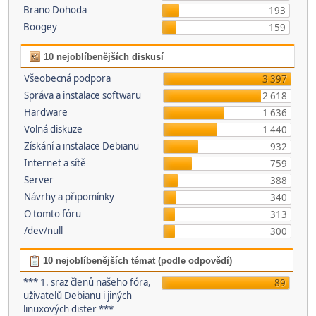
Brano Dohoda
193
Boogey
159
10 nejoblíbenějších diskusí
Všeobecná podpora
3 397
Správa a instalace softwaru
2 618
Hardware
1 636
Volná diskuze
1 440
Získání a instalace Debianu
932
Internet a sítě
759
Server
388
Návrhy a připomínky
340
O tomto fóru
313
/dev/null
300
10 nejoblíbenějších témat (podle odpovědí)
*** 1. sraz členů našeho fóra,
89
uživatelů Debianu i jiných
linuxových dister ***