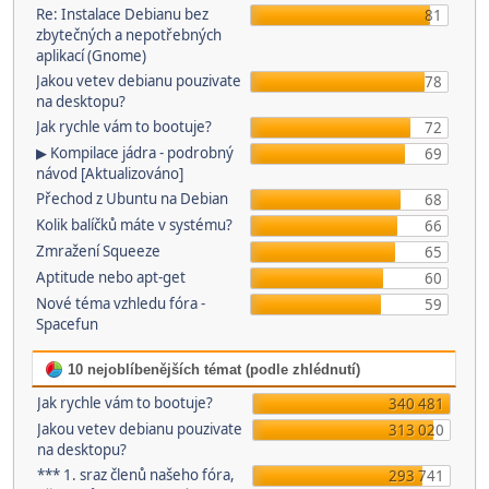
Re: Instalace Debianu bez
81
zbytečných a nepotřebných
aplikací (Gnome)
Jakou vetev debianu pouzivate
78
na desktopu?
Jak rychle vám to bootuje?
72
▶ Kompilace jádra - podrobný
69
návod [Aktualizováno]
Přechod z Ubuntu na Debian
68
Kolik balíčků máte v systému?
66
Zmražení Squeeze
65
Aptitude nebo apt-get
60
Nové téma vzhledu fóra -
59
Spacefun
10 nejoblíbenějších témat (podle zhlédnutí)
Jak rychle vám to bootuje?
340 481
Jakou vetev debianu pouzivate
313 020
na desktopu?
*** 1. sraz členů našeho fóra,
293 741