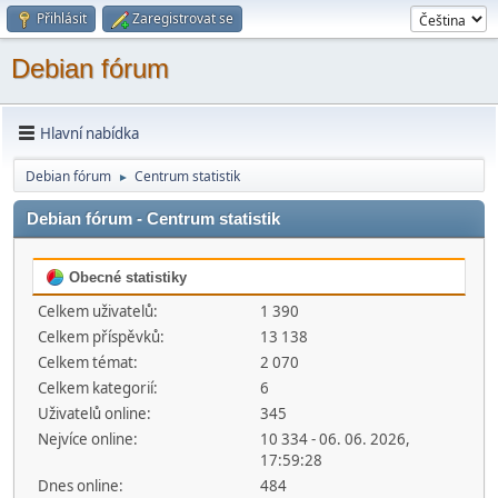
Přihlásit
Zaregistrovat se
Debian fórum
Hlavní nabídka
Debian fórum
Centrum statistik
►
Debian fórum - Centrum statistik
Obecné statistiky
Celkem uživatelů:
1 390
Celkem příspěvků:
13 138
Celkem témat:
2 070
Celkem kategorií:
6
Uživatelů online:
345
Nejvíce online:
10 334 - 06. 06. 2026,
17:59:28
Dnes online:
484