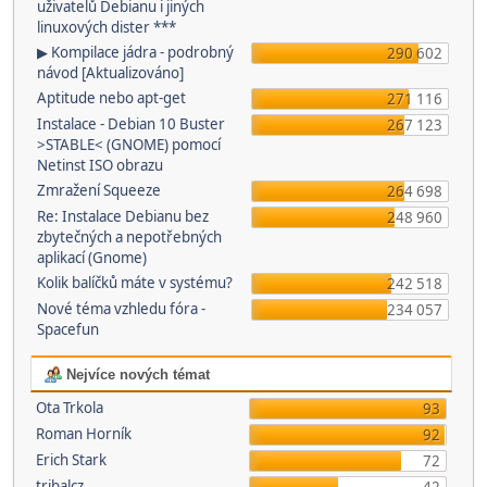
uživatelů Debianu i jiných
linuxových dister ***
▶ Kompilace jádra - podrobný
290 602
návod [Aktualizováno]
Aptitude nebo apt-get
271 116
Instalace - Debian 10 Buster
267 123
>STABLE< (GNOME) pomocí
Netinst ISO obrazu
Zmražení Squeeze
264 698
Re: Instalace Debianu bez
248 960
zbytečných a nepotřebných
aplikací (Gnome)
Kolik balíčků máte v systému?
242 518
Nové téma vzhledu fóra -
234 057
Spacefun
Nejvíce nových témat
Ota Trkola
93
Roman Horník
92
Erich Stark
72
tribalcz