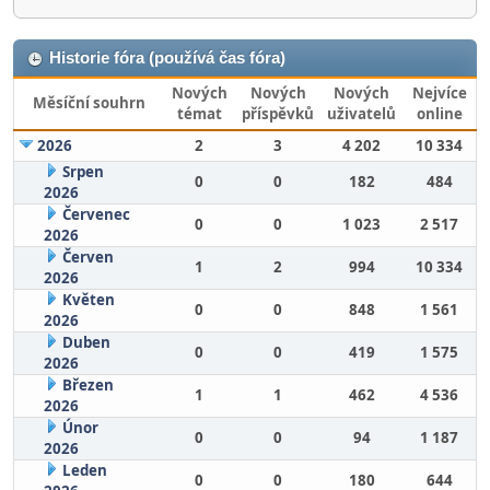
Historie fóra (používá čas fóra)
Nových
Nových
Nových
Nejvíce
Měsíční souhrn
témat
příspěvků
uživatelů
online
2026
2
3
4 202
10 334
Srpen
0
0
182
484
2026
Červenec
0
0
1 023
2 517
2026
Červen
1
2
994
10 334
2026
Květen
0
0
848
1 561
2026
Duben
0
0
419
1 575
2026
Březen
1
1
462
4 536
2026
Únor
0
0
94
1 187
2026
Leden
0
0
180
644