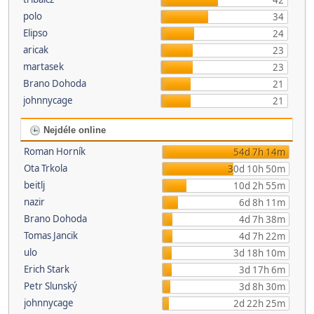
42
polo
34
Elipso
24
aricak
23
martasek
23
Brano Dohoda
21
johnnycage
21
Nejdéle online
Roman Horník
54d 7h 14m
Ota Trkola
30d 10h 50m
beitlj
10d 2h 55m
nazir
6d 8h 11m
Brano Dohoda
4d 7h 38m
Tomas Jancik
4d 7h 22m
ulo
3d 18h 10m
Erich Stark
3d 17h 6m
Petr Slunský
3d 8h 30m
johnnycage
2d 22h 25m