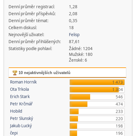
Denní průměr registrací:
1,28
Denní průměr příspěvků:
2,08
Denní průměr témat:
0,35
Celkem diskusí:
18
Nejnovější uživatel:
Felisp
Denní průměr přihlášených:
87,61
Statistiky podle pohlaví:
Žádné: 1204
Mužské: 180
Ženské: 6
10 nejaktivnějších uživatelů
Roman Horník
1 473
Ota Trkola
1 304
Erich Stark
546
Petr Krčmář
474
Hobild
233
Petr Slunský
220
Jakub Lucký
198
čepi
196