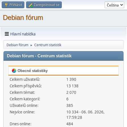
Přihlásit
Zaregistrovat se
Debian fórum
Hlavní nabídka
Debian fórum
Centrum statistik
►
Debian fórum - Centrum statistik
Obecné statistiky
Celkem uživatelů:
1 390
Celkem příspěvků:
13 138
Celkem témat:
2 070
Celkem kategorií:
6
Uživatelů online:
385
Nejvíce online:
10 334 - 06. 06. 2026,
17:59:28
Dnes online:
484