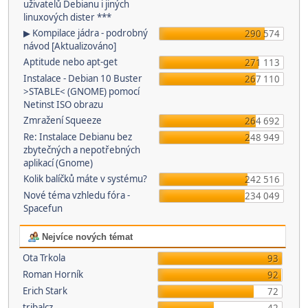
uživatelů Debianu i jiných
linuxových dister ***
▶ Kompilace jádra - podrobný
290 574
návod [Aktualizováno]
Aptitude nebo apt-get
271 113
Instalace - Debian 10 Buster
267 110
>STABLE< (GNOME) pomocí
Netinst ISO obrazu
Zmražení Squeeze
264 692
Re: Instalace Debianu bez
248 949
zbytečných a nepotřebných
aplikací (Gnome)
Kolik balíčků máte v systému?
242 516
Nové téma vzhledu fóra -
234 049
Spacefun
Nejvíce nových témat
Ota Trkola
93
Roman Horník
92
Erich Stark
72
tribalcz