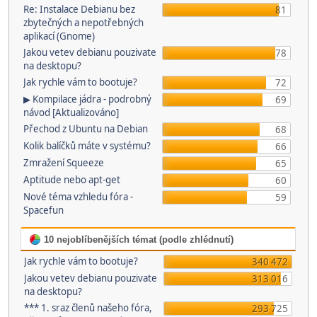
Re: Instalace Debianu bez
81
zbytečných a nepotřebných
aplikací (Gnome)
Jakou vetev debianu pouzivate
78
na desktopu?
Jak rychle vám to bootuje?
72
▶ Kompilace jádra - podrobný
69
návod [Aktualizováno]
Přechod z Ubuntu na Debian
68
Kolik balíčků máte v systému?
66
Zmražení Squeeze
65
Aptitude nebo apt-get
60
Nové téma vzhledu fóra -
59
Spacefun
10 nejoblíbenějších témat (podle zhlédnutí)
Jak rychle vám to bootuje?
340 472
Jakou vetev debianu pouzivate
313 016
na desktopu?
*** 1. sraz členů našeho fóra,
293 725