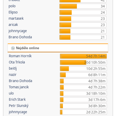
42
polo
34
Elipso
24
martasek
23
aricak
23
johnnycage
21
Brano Dohoda
21
Nejdéle online
Roman Horník
54d 7h 14m
Ota Trkola
30d 10h 50m
beitlj
10d 2h 55m
nazir
6d 8h 11m
Brano Dohoda
4d 7h 38m
Tomas Jancik
4d 7h 22m
ulo
3d 18h 10m
Erich Stark
3d 17h 6m
Petr Slunský
3d 8h 30m
johnnycage
2d 22h 25m