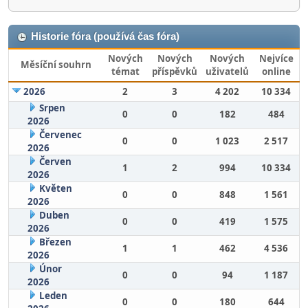
Historie fóra (používá čas fóra)
Nových
Nových
Nových
Nejvíce
Měsíční souhrn
témat
příspěvků
uživatelů
online
2026
2
3
4 202
10 334
Srpen
0
0
182
484
2026
Červenec
0
0
1 023
2 517
2026
Červen
1
2
994
10 334
2026
Květen
0
0
848
1 561
2026
Duben
0
0
419
1 575
2026
Březen
1
1
462
4 536
2026
Únor
0
0
94
1 187
2026
Leden
0
0
180
644