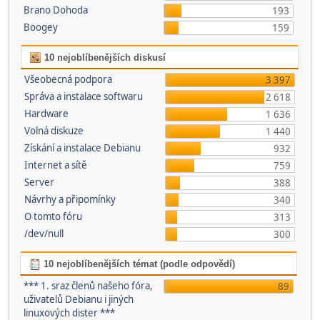
Brano Dohoda
193
Boogey
159
10 nejoblíbenějších diskusí
Všeobecná podpora
3 397
Správa a instalace softwaru
2 618
Hardware
1 636
Volná diskuze
1 440
Získání a instalace Debianu
932
Internet a sítě
759
Server
388
Návrhy a připomínky
340
O tomto fóru
313
/dev/null
300
10 nejoblíbenějších témat (podle odpovědí)
*** 1. sraz členů našeho fóra,
89
uživatelů Debianu i jiných
linuxových dister ***