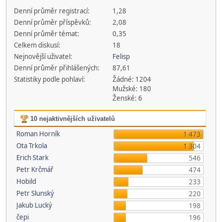
Denní průměr registrací:
1,28
Denní průměr příspěvků:
2,08
Denní průměr témat:
0,35
Celkem diskusí:
18
Nejnovější uživatel:
Felisp
Denní průměr přihlášených:
87,61
Statistiky podle pohlaví:
Žádné: 1204
Mužské: 180
Ženské: 6
10 nejaktivnějších uživatelů
Roman Horník
1 473
Ota Trkola
1 304
Erich Stark
546
Petr Krčmář
474
Hobild
233
Petr Slunský
220
Jakub Lucký
198
čepi
196