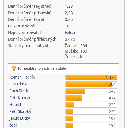
Denní průměr registrací:
1,28
Denní průměr příspěvků:
2,08
Denní průměr témat:
0,35
Celkem diskusí:
18
Nejnovější uživatel:
Felisp
Denní průměr přihlášených:
87,70
Statistiky podle pohlaví:
Žádné: 1204
Mužské: 180
Ženské: 6
10 nejaktivnějších uživatelů
Roman Horník
1 473
Ota Trkola
1 304
Erich Stark
546
Petr Krčmář
474
Hobild
233
Petr Slunský
220
Jakub Lucký
198
čepi
196