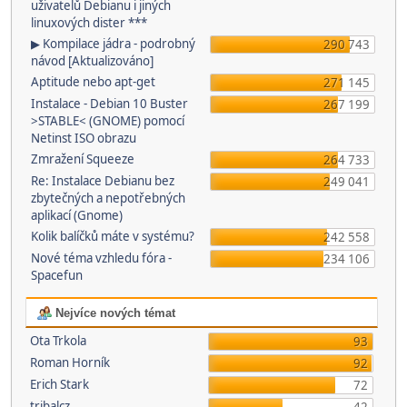
uživatelů Debianu i jiných
linuxových dister ***
▶ Kompilace jádra - podrobný
290 743
návod [Aktualizováno]
Aptitude nebo apt-get
271 145
Instalace - Debian 10 Buster
267 199
>STABLE< (GNOME) pomocí
Netinst ISO obrazu
Zmražení Squeeze
264 733
Re: Instalace Debianu bez
249 041
zbytečných a nepotřebných
aplikací (Gnome)
Kolik balíčků máte v systému?
242 558
Nové téma vzhledu fóra -
234 106
Spacefun
Nejvíce nových témat
Ota Trkola
93
Roman Horník
92
Erich Stark
72
tribalcz