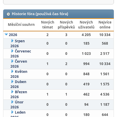
Historie fóra (používá čas fóra)
Nových
Nových
Nových
Nejvíce
Měsíční souhrn
témat
příspěvků
uživatelů
online
2026
2
3
4 205
10 334
Srpen
0
0
185
568
2026
Červenec
0
0
1 023
2 517
2026
Červen
1
2
994
10 334
2026
Květen
0
0
848
1 561
2026
Duben
0
0
419
1 575
2026
Březen
1
1
462
4 536
2026
Únor
0
0
94
1 187
2026
Leden
0
0
180
644