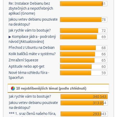
Re: Instalace Debianu bez
81
zbytečných a nepotřebných
aplikací (Gnome)
Jakou vetev debianu pouzivate
78
na desktopu?
Jak rychle vám to bootuje?
72
▶ Kompilace jádra - podrobný
69
návod [Aktualizováno]
Přechod z Ubuntu na Debian
68
Kolik balíčků máte v systému?
66
Zmražení Squeeze
65
Aptitude nebo apt-get
60
Nové téma vzhledu fóra -
59
Spacefun
10 nejoblíbenějších témat (podle zhlédnutí)
Jak rychle vám to bootuje?
340 543
Jakou vetev debianu pouzivate
313 054
na desktopu?
*** 1. sraz členů našeho fóra,
293 843