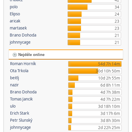
42
polo
34
Elipso
24
aricak
23
martasek
23
Brano Dohoda
21
johnnycage
21
Nejdéle online
Roman Horník
54d 7h 14m
Ota Trkola
30d 10h 50m
beitlj
10d 2h 55m
nazir
6d 8h 11m
Brano Dohoda
4d 7h 38m
Tomas Jancik
4d 7h 22m
ulo
3d 18h 10m
Erich Stark
3d 17h 6m
Petr Slunský
3d 8h 30m
johnnycage
2d 22h 25m