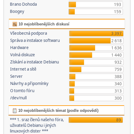
Brano Dohoda
193
Boogey
159
10 nejoblíbenějších diskusí
Všeobecná podpora
3 397
Správa a instalace softwaru
2 618
Hardware
1 636
Volná diskuze
1 440
Získání a instalace Debianu
932
Internet a sítě
759
Server
388
Návrhy a připomínky
340
O tomto fóru
313
/dev/null
300
10 nejoblíbenějších témat (podle odpovědí)
*** 1. sraz členů našeho fóra,
89
uživatelů Debianu i jiných
linuxových dister ***