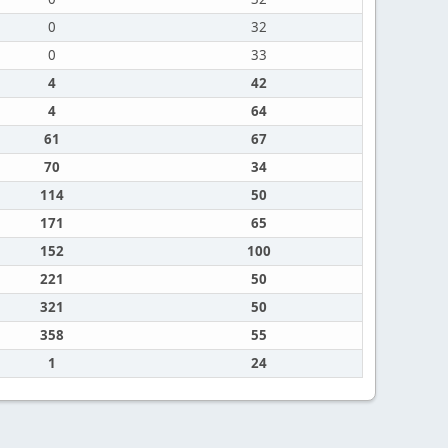
0
32
0
33
4
42
4
64
61
67
70
34
114
50
171
65
152
100
221
50
321
50
358
55
1
24