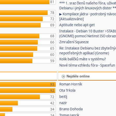
81
*** 1. sraz členů našeho fóra, uživa
Debianu i jiných linuxových dister *
78
▶ Kompilace jádra - podrobný návo
72
[Aktualizováno]
Aptitude nebo apt-get
69
Instalace - Debian 10 Buster >STAB
68
(GNOME) pomocí Netinst ISO obraz
Zmražení Squeeze
66
Re: Instalace Debianu bez zbytečný
65
nepotřebných aplikací (Gnome)
60
Kolik balíčků máte v systému?
59
Nové téma vzhledu fóra - Spacefun
Nejdéle online
Roman Horník
93
Ota Trkola
92
beitlj
72
nazir
42
Brano Dohoda
34
Tomas Jancik
24