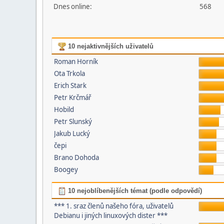
Dnes online:
568
10 nejaktivnějších uživatelů
Roman Horník
Ota Trkola
Erich Stark
Petr Krčmář
Hobild
Petr Slunský
Jakub Lucký
čepi
Brano Dohoda
Boogey
10 nejoblíbenějších témat (podle odpovědí)
*** 1. sraz členů našeho fóra, uživatelů
Debianu i jiných linuxových dister ***