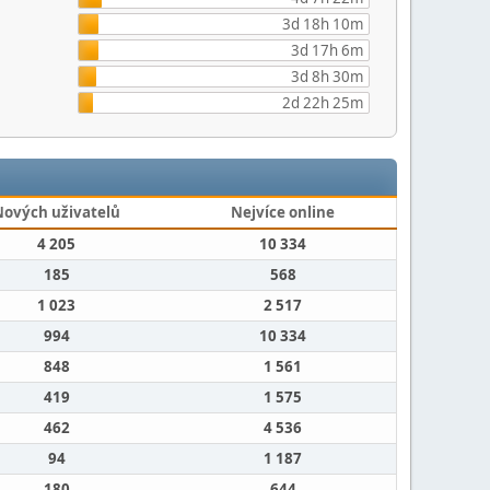
3d 18h 10m
3d 17h 6m
3d 8h 30m
2d 22h 25m
Nových uživatelů
Nejvíce online
4 205
10 334
185
568
1 023
2 517
994
10 334
848
1 561
419
1 575
462
4 536
94
1 187
180
644