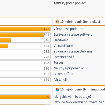
Statistiky podle pohlaví:
10 nejoblíbenějších diskusí
Všeobecná podpora
1 473
Správa a instalace softwaru
1 304
Hardware
546
Volná diskuze
474
Získání a instalace Debianu
233
Internet a sítě
220
Server
198
Návrhy a připomínky
196
O tomto fóru
193
/dev/null
159
10 nejoblíbenějších témat (pod
Jak rychle vám to bootuje?
89
Jakou vetev debianu pouzivate na 