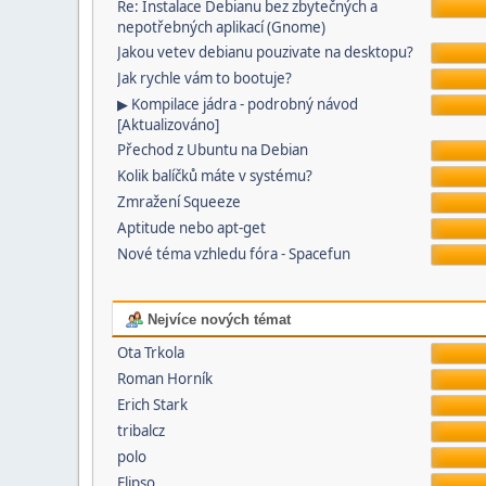
Re: Instalace Debianu bez zbytečných a
nepotřebných aplikací (Gnome)
Jakou vetev debianu pouzivate na desktopu?
Jak rychle vám to bootuje?
▶ Kompilace jádra - podrobný návod
[Aktualizováno]
Přechod z Ubuntu na Debian
Kolik balíčků máte v systému?
Zmražení Squeeze
Aptitude nebo apt-get
Nové téma vzhledu fóra - Spacefun
Nejvíce nových témat
Ota Trkola
Roman Horník
Erich Stark
tribalcz
polo
Elipso