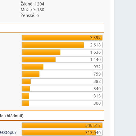
Žádné: 1204
Mužské: 180
Ženské: 6
3 397
2 618
1 636
1 440
932
759
388
340
313
300
le zhlédnutí)
340 517
desktopu?
313 040