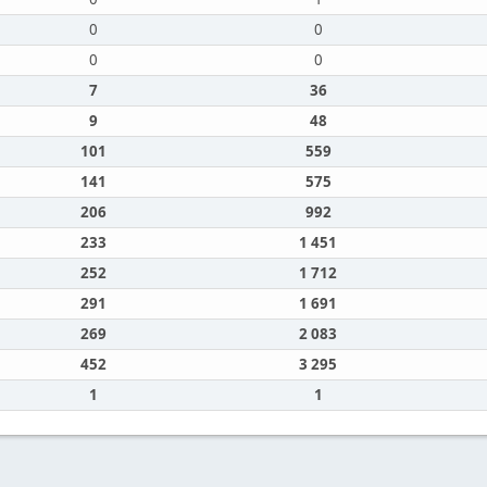
0
0
0
0
7
36
9
48
101
559
141
575
206
992
233
1 451
252
1 712
291
1 691
269
2 083
452
3 295
1
1