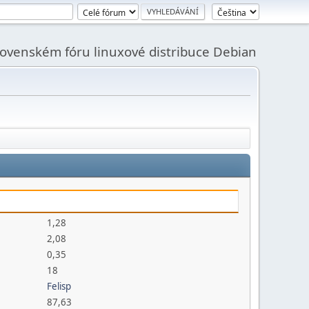
slovenském fóru linuxové distribuce Debian
1,28
2,08
0,35
18
Felisp
87,63