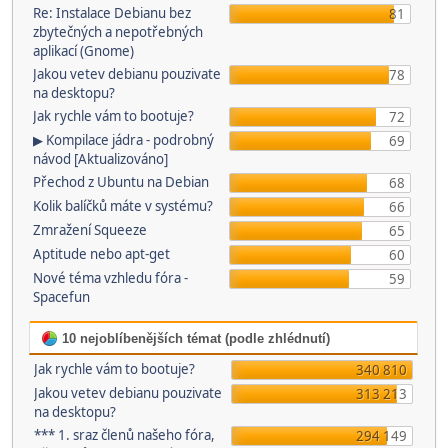
Re: Instalace Debianu bez
81
zbytečných a nepotřebných
aplikací (Gnome)
Jakou vetev debianu pouzivate
78
na desktopu?
Jak rychle vám to bootuje?
72
▶ Kompilace jádra - podrobný
69
návod [Aktualizováno]
Přechod z Ubuntu na Debian
68
Kolik balíčků máte v systému?
66
Zmražení Squeeze
65
Aptitude nebo apt-get
60
Nové téma vzhledu fóra -
59
Spacefun
10 nejoblíbenějších témat (podle zhlédnutí)
Jak rychle vám to bootuje?
340 810
Jakou vetev debianu pouzivate
313 213
na desktopu?
*** 1. sraz členů našeho fóra,
294 149