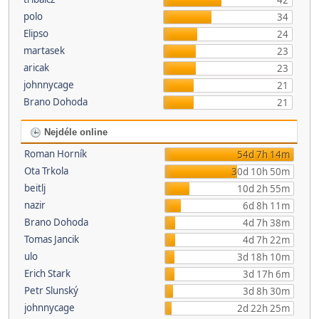
42
polo
34
Elipso
24
martasek
23
aricak
23
johnnycage
21
Brano Dohoda
21
Nejdéle online
Roman Horník
54d 7h 14m
Ota Trkola
30d 10h 50m
beitlj
10d 2h 55m
nazir
6d 8h 11m
Brano Dohoda
4d 7h 38m
Tomas Jancik
4d 7h 22m
ulo
3d 18h 10m
Erich Stark
3d 17h 6m
Petr Slunský
3d 8h 30m
johnnycage
2d 22h 25m