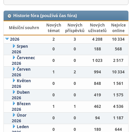
Historie fóra (používá čas fóra)
Nových
Nových
Nových
Nejvíce
Měsíční souhrn
témat
příspěvků
uživatelů
online
2026
2
3
4 208
10 334
Srpen
0
0
188
568
2026
Červenec
0
0
1 023
2 517
2026
Červen
1
2
994
10 334
2026
Květen
0
0
848
1 561
2026
Duben
0
0
419
1 575
2026
Březen
1
1
462
4 536
2026
Únor
0
0
94
1 187
2026
Leden
0
0
180
644