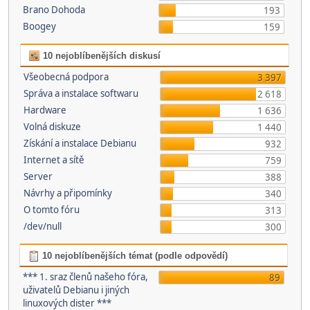
Brano Dohoda
193
Boogey
159
10 nejoblíbenějších diskusí
Všeobecná podpora
3 397
Správa a instalace softwaru
2 618
Hardware
1 636
Volná diskuze
1 440
Získání a instalace Debianu
932
Internet a sítě
759
Server
388
Návrhy a připomínky
340
O tomto fóru
313
/dev/null
300
10 nejoblíbenějších témat (podle odpovědí)
*** 1. sraz členů našeho fóra,
89
uživatelů Debianu i jiných
linuxových dister ***