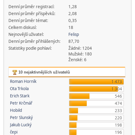
Denní průměr registrací:
1,28
Denní průměr příspěvků:
2,08
Denní průměr témat:
0,35
Celkem diskusí:
18
Nejnovější uživatel:
Felisp
Denní průměr přihlášených:
87,70
Statistiky podle pohlaví:
Žádné: 1204
Mužské: 180
Ženské: 6
10 nejaktivnějších uživatelů
Roman Horník
1 473
Ota Trkola
1 304
Erich Stark
546
Petr Krčmář
474
Hobild
233
Petr Slunský
220
Jakub Lucký
198
čepi
196