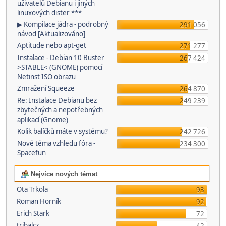
uživatelů Debianu i jiných
linuxových dister ***
▶ Kompilace jádra - podrobný
291 056
návod [Aktualizováno]
Aptitude nebo apt-get
271 277
Instalace - Debian 10 Buster
267 424
>STABLE< (GNOME) pomocí
Netinst ISO obrazu
Zmražení Squeeze
264 870
Re: Instalace Debianu bez
249 239
zbytečných a nepotřebných
aplikací (Gnome)
Kolik balíčků máte v systému?
242 726
Nové téma vzhledu fóra -
234 300
Spacefun
Nejvíce nových témat
Ota Trkola
93
Roman Horník
92
Erich Stark
72
tribalcz