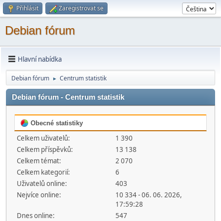
Přihlásit
Zaregistrovat se
Debian fórum
Hlavní nabídka
Debian fórum
Centrum statistik
►
Debian fórum - Centrum statistik
Obecné statistiky
Celkem uživatelů:
1 390
Celkem příspěvků:
13 138
Celkem témat:
2 070
Celkem kategorií:
6
Uživatelů online:
403
Nejvíce online:
10 334 - 06. 06. 2026,
17:59:28
Dnes online:
547