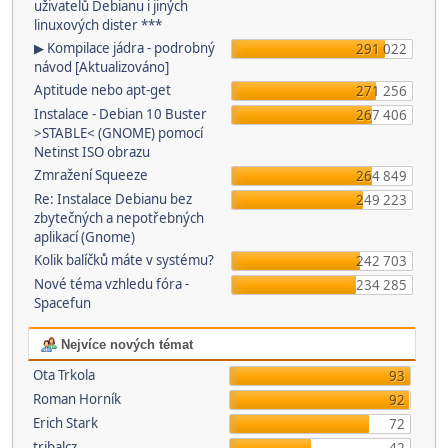
uživatelů Debianu i jiných
linuxových dister ***
▶ Kompilace jádra - podrobný
291 022
návod [Aktualizováno]
Aptitude nebo apt-get
271 256
Instalace - Debian 10 Buster
267 406
>STABLE< (GNOME) pomocí
Netinst ISO obrazu
Zmražení Squeeze
264 849
Re: Instalace Debianu bez
249 223
zbytečných a nepotřebných
aplikací (Gnome)
Kolik balíčků máte v systému?
242 703
Nové téma vzhledu fóra -
234 285
Spacefun
Nejvíce nových témat
Ota Trkola
93
Roman Horník
92
Erich Stark
72
tribalcz