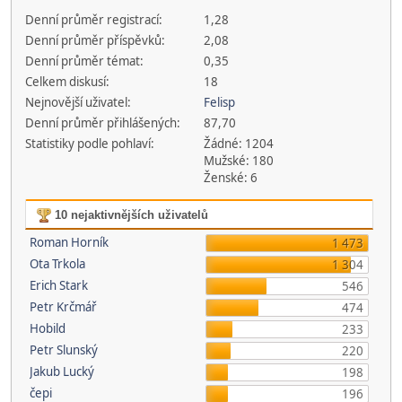
Denní průměr registrací:
1,28
Denní průměr příspěvků:
2,08
Denní průměr témat:
0,35
Celkem diskusí:
18
Nejnovější uživatel:
Felisp
Denní průměr přihlášených:
87,70
Statistiky podle pohlaví:
Žádné: 1204
Mužské: 180
Ženské: 6
10 nejaktivnějších uživatelů
Roman Horník
1 473
Ota Trkola
1 304
Erich Stark
546
Petr Krčmář
474
Hobild
233
Petr Slunský
220
Jakub Lucký
198
čepi
196