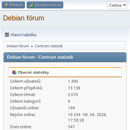
Přihlásit
Zaregistrovat se
Debian fórum
Hlavní nabídka
Debian fórum
Centrum statistik
►
Debian fórum - Centrum statistik
Obecné statistiky
Celkem uživatelů:
1 390
Celkem příspěvků:
13 138
Celkem témat:
2 070
Celkem kategorií:
6
Uživatelů online:
199
Nejvíce online:
10 334 - 06. 06. 2026,
17:59:28
Dnes online:
547