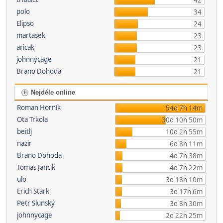
42
polo
34
Elipso
24
martasek
23
aricak
23
johnnycage
21
Brano Dohoda
21
Nejdéle online
Roman Horník
54d 7h 14m
Ota Trkola
30d 10h 50m
beitlj
10d 2h 55m
nazir
6d 8h 11m
Brano Dohoda
4d 7h 38m
Tomas Jancik
4d 7h 22m
ulo
3d 18h 10m
Erich Stark
3d 17h 6m
Petr Slunský
3d 8h 30m
johnnycage
2d 22h 25m