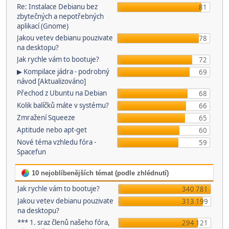
Re: Instalace Debianu bez
81
zbytečných a nepotřebných
aplikací (Gnome)
Jakou vetev debianu pouzivate
78
na desktopu?
Jak rychle vám to bootuje?
72
▶ Kompilace jádra - podrobný
69
návod [Aktualizováno]
Přechod z Ubuntu na Debian
68
Kolik balíčků máte v systému?
66
Zmražení Squeeze
65
Aptitude nebo apt-get
60
Nové téma vzhledu fóra -
59
Spacefun
10 nejoblíbenějších témat (podle zhlédnutí)
Jak rychle vám to bootuje?
340 781
Jakou vetev debianu pouzivate
313 199
na desktopu?
*** 1. sraz členů našeho fóra,
294 121