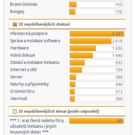
Brano Dohoda
193
Boogey
159
10 nejoblíbenějších diskusí
Všeobecná podpora
3 397
Správa a instalace softwaru
2 618
Hardware
1 636
Volná diskuze
1 440
Získání a instalace Debianu
932
Internet a sítě
759
Server
388
Návrhy a připomínky
340
O tomto fóru
313
/dev/null
300
10 nejoblíbenějších témat (podle odpovědí)
*** 1. sraz členů našeho fóra,
89
uživatelů Debianu i jiných
linuxových dister ***