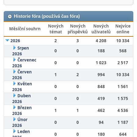
Historie fóra (používá čas fóra)
Nových
Nových
Nových
Nejvíce
Měsíční souhrn
témat
příspěvků
uživatelů
online
2026
2
3
4 208
10 334
Srpen
0
0
188
568
2026
Červenec
0
0
1 023
2 517
2026
Červen
1
2
994
10 334
2026
Květen
0
0
848
1 561
2026
Duben
0
0
419
1 575
2026
Březen
1
1
462
4 536
2026
Únor
0
0
94
1 187
2026
Leden
0
0
180
644