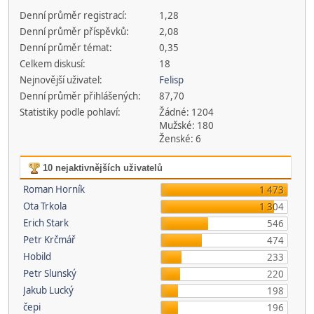
Denní průměr registrací:
1,28
Denní průměr příspěvků:
2,08
Denní průměr témat:
0,35
Celkem diskusí:
18
Nejnovější uživatel:
Felisp
Denní průměr přihlášených:
87,70
Statistiky podle pohlaví:
Žádné: 1204
Mužské: 180
Ženské: 6
10 nejaktivnějších uživatelů
Roman Horník
1 473
Ota Trkola
1 304
Erich Stark
546
Petr Krčmář
474
Hobild
233
Petr Slunský
220
Jakub Lucký
198
čepi
196