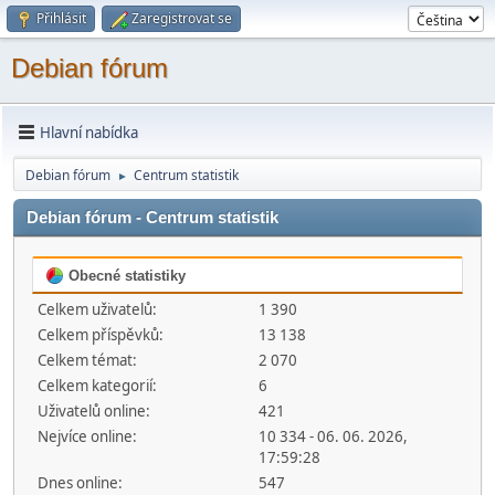
Přihlásit
Zaregistrovat se
Debian fórum
Hlavní nabídka
Debian fórum
Centrum statistik
►
Debian fórum - Centrum statistik
Obecné statistiky
Celkem uživatelů:
1 390
Celkem příspěvků:
13 138
Celkem témat:
2 070
Celkem kategorií:
6
Uživatelů online:
421
Nejvíce online:
10 334 - 06. 06. 2026,
17:59:28
Dnes online:
547