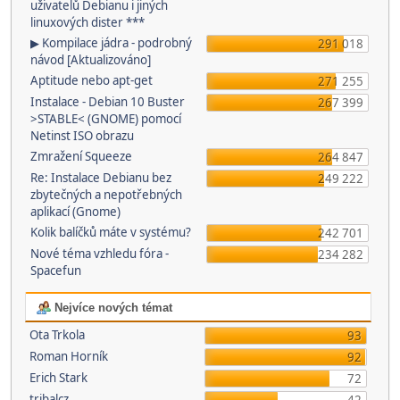
uživatelů Debianu i jiných
linuxových dister ***
▶ Kompilace jádra - podrobný
291 018
návod [Aktualizováno]
Aptitude nebo apt-get
271 255
Instalace - Debian 10 Buster
267 399
>STABLE< (GNOME) pomocí
Netinst ISO obrazu
Zmražení Squeeze
264 847
Re: Instalace Debianu bez
249 222
zbytečných a nepotřebných
aplikací (Gnome)
Kolik balíčků máte v systému?
242 701
Nové téma vzhledu fóra -
234 282
Spacefun
Nejvíce nových témat
Ota Trkola
93
Roman Horník
92
Erich Stark
72
tribalcz