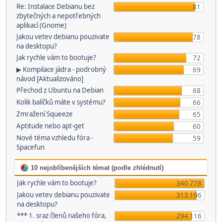
Re: Instalace Debianu bez
81
zbytečných a nepotřebných
aplikací (Gnome)
Jakou vetev debianu pouzivate
78
na desktopu?
Jak rychle vám to bootuje?
72
▶ Kompilace jádra - podrobný
69
návod [Aktualizováno]
Přechod z Ubuntu na Debian
68
Kolik balíčků máte v systému?
66
Zmražení Squeeze
65
Aptitude nebo apt-get
60
Nové téma vzhledu fóra -
59
Spacefun
10 nejoblíbenějších témat (podle zhlédnutí)
Jak rychle vám to bootuje?
340 778
Jakou vetev debianu pouzivate
313 196
na desktopu?
*** 1. sraz členů našeho fóra,
294 116