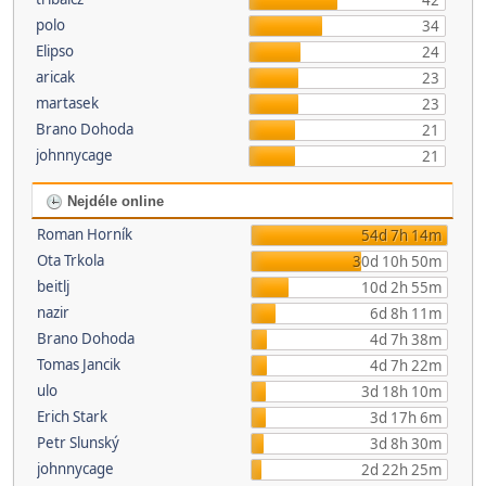
42
polo
34
Elipso
24
aricak
23
martasek
23
Brano Dohoda
21
johnnycage
21
Nejdéle online
Roman Horník
54d 7h 14m
Ota Trkola
30d 10h 50m
beitlj
10d 2h 55m
nazir
6d 8h 11m
Brano Dohoda
4d 7h 38m
Tomas Jancik
4d 7h 22m
ulo
3d 18h 10m
Erich Stark
3d 17h 6m
Petr Slunský
3d 8h 30m
johnnycage
2d 22h 25m