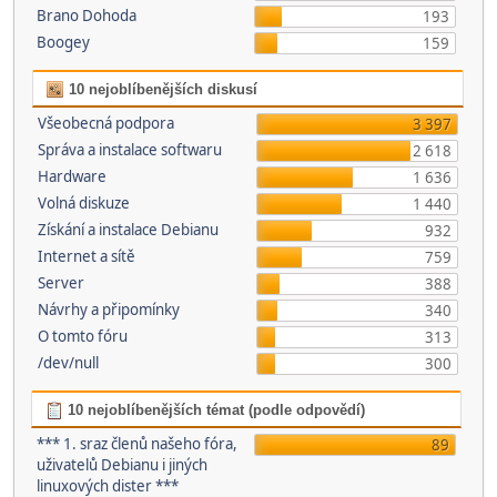
Brano Dohoda
193
Boogey
159
10 nejoblíbenějších diskusí
Všeobecná podpora
3 397
Správa a instalace softwaru
2 618
Hardware
1 636
Volná diskuze
1 440
Získání a instalace Debianu
932
Internet a sítě
759
Server
388
Návrhy a připomínky
340
O tomto fóru
313
/dev/null
300
10 nejoblíbenějších témat (podle odpovědí)
*** 1. sraz členů našeho fóra,
89
uživatelů Debianu i jiných
linuxových dister ***