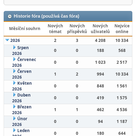
Historie fóra (používá čas fóra)
Nových
Nových
Nových
Nejvíce
Měsíční souhrn
témat
příspěvků
uživatelů
online
2026
2
3
4 208
10 334
Srpen
0
0
188
568
2026
Červenec
0
0
1 023
2 517
2026
Červen
1
2
994
10 334
2026
Květen
0
0
848
1 561
2026
Duben
0
0
419
1 575
2026
Březen
1
1
462
4 536
2026
Únor
0
0
94
1 187
2026
Leden
0
0
180
644