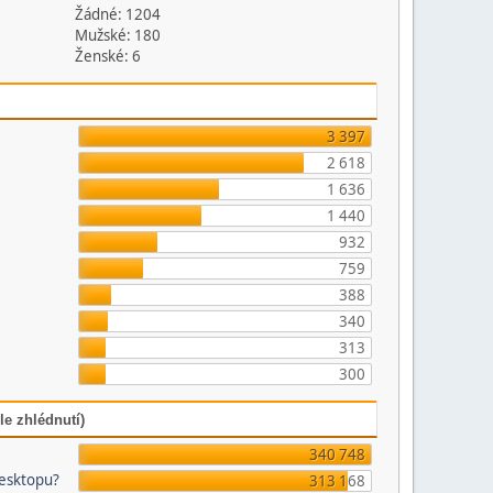
Žádné: 1204
Mužské: 180
Ženské: 6
3 397
2 618
1 636
1 440
932
759
388
340
313
300
le zhlédnutí)
340 748
desktopu?
313 168