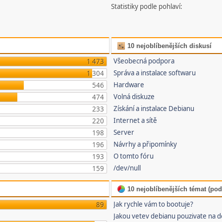
Statistiky podle pohlaví:
10 nejoblíbenějších diskusí
Všeobecná podpora
1 473
Správa a instalace softwaru
1 304
Hardware
546
Volná diskuze
474
Získání a instalace Debianu
233
Internet a sítě
220
Server
198
Návrhy a připomínky
196
O tomto fóru
193
/dev/null
159
10 nejoblíbenějších témat (pod
Jak rychle vám to bootuje?
89
Jakou vetev debianu pouzivate na 