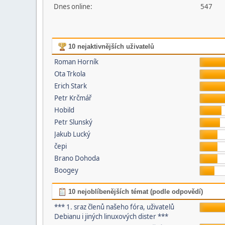
Dnes online:
547
10 nejaktivnějších uživatelů
Roman Horník
Ota Trkola
Erich Stark
Petr Krčmář
Hobild
Petr Slunský
Jakub Lucký
čepi
Brano Dohoda
Boogey
10 nejoblíbenějších témat (podle odpovědí)
*** 1. sraz členů našeho fóra, uživatelů
Debianu i jiných linuxových dister ***