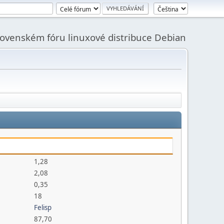
slovenském fóru linuxové distribuce Debian
1,28
2,08
0,35
18
Felisp
87,70