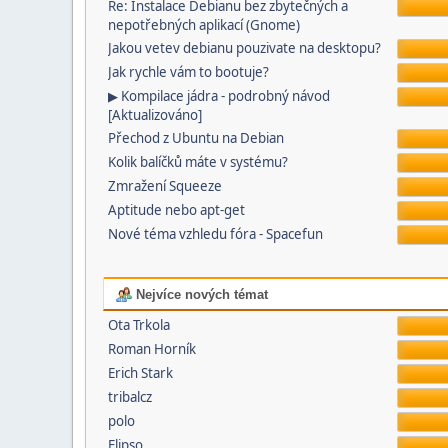
Re: Instalace Debianu bez zbytečných a
nepotřebných aplikací (Gnome)
Jakou vetev debianu pouzivate na desktopu?
Jak rychle vám to bootuje?
▶ Kompilace jádra - podrobný návod
[Aktualizováno]
Přechod z Ubuntu na Debian
Kolik balíčků máte v systému?
Zmražení Squeeze
Aptitude nebo apt-get
Nové téma vzhledu fóra - Spacefun
Nejvíce nových témat
Ota Trkola
Roman Horník
Erich Stark
tribalcz
polo
Elipso