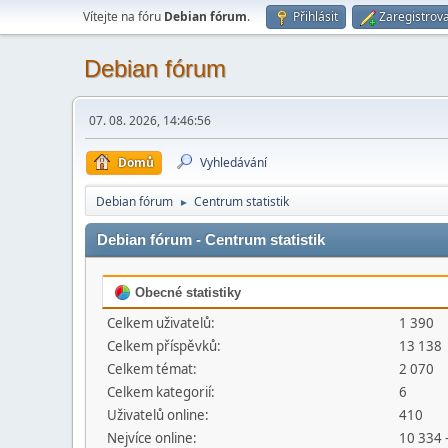
Vítejte na fóru
Debian fórum
.
Přihlásit
Zaregistrova
Debian fórum
07. 08. 2026, 14:46:56
Domů
Vyhledávání
Debian fórum
Centrum statistik
►
Debian fórum - Centrum statistik
Obecné statistiky
Celkem uživatelů:
1 390
Celkem příspěvků:
13 138
Celkem témat:
2 070
Celkem kategorií:
6
Uživatelů online:
410
Nejvíce online:
10 334 