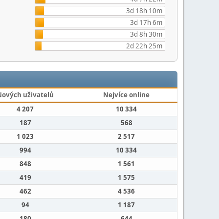
3d 18h 10m
3d 17h 6m
3d 8h 30m
2d 22h 25m
Nových uživatelů
Nejvíce online
4 207
10 334
187
568
1 023
2 517
994
10 334
848
1 561
419
1 575
462
4 536
94
1 187
180
644