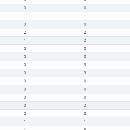
0
0
1
1
0
0
2
2
1
2
0
0
0
0
0
3
0
3
0
0
0
0
0
0
0
2
0
0
1
1
1
3