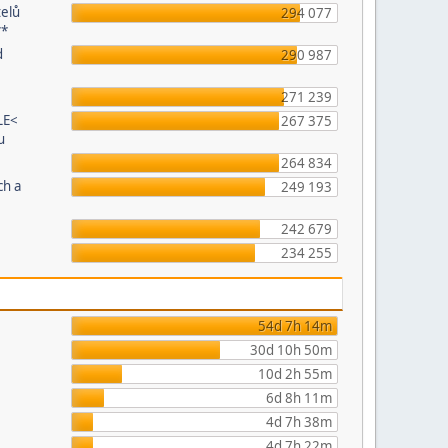
telů
294 077
**
d
290 987
271 239
LE<
267 375
u
264 834
ch a
249 193
242 679
234 255
54d 7h 14m
30d 10h 50m
10d 2h 55m
6d 8h 11m
4d 7h 38m
4d 7h 22m