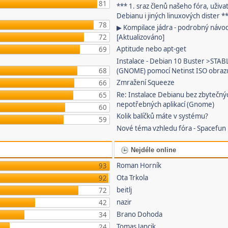
81
*** 1. sraz členů našeho fóra, uživa
Debianu i jiných linuxových dister *
78
▶ Kompilace jádra - podrobný návo
72
[Aktualizováno]
Aptitude nebo apt-get
69
Instalace - Debian 10 Buster >STAB
68
(GNOME) pomocí Netinst ISO obraz
Zmražení Squeeze
66
Re: Instalace Debianu bez zbytečný
65
nepotřebných aplikací (Gnome)
60
Kolik balíčků máte v systému?
59
Nové téma vzhledu fóra - Spacefun
Nejdéle online
Roman Horník
93
Ota Trkola
92
beitlj
72
nazir
42
Brano Dohoda
34
Tomas Jancik
24