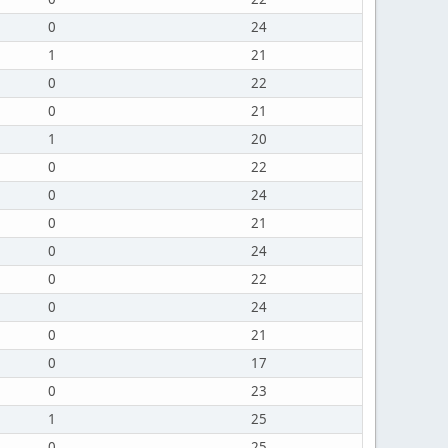
0
24
1
21
0
22
0
21
1
20
0
22
0
24
0
21
0
24
0
22
0
24
0
21
0
17
0
23
1
25
0
25