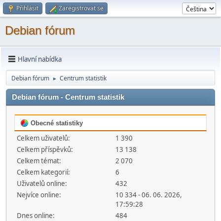
Přihlásit
Zaregistrovat se
Debian fórum
Hlavní nabídka
Debian fórum
Centrum statistik
►
Debian fórum - Centrum statistik
Obecné statistiky
Celkem uživatelů:
1 390
Celkem příspěvků:
13 138
Celkem témat:
2 070
Celkem kategorií:
6
Uživatelů online:
432
Nejvíce online:
10 334 - 06. 06. 2026,
17:59:28
Dnes online:
484