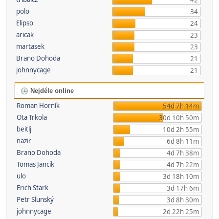
42
polo
34
Elipso
24
aricak
23
martasek
23
Brano Dohoda
21
johnnycage
21
Nejdéle online
Roman Horník
54d 7h 14m
Ota Trkola
30d 10h 50m
beitlj
10d 2h 55m
nazir
6d 8h 11m
Brano Dohoda
4d 7h 38m
Tomas Jancik
4d 7h 22m
ulo
3d 18h 10m
Erich Stark
3d 17h 6m
Petr Slunský
3d 8h 30m
johnnycage
2d 22h 25m