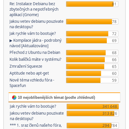
Re: Instalace Debianu bez
81
zbytečných a nepotřebných
aplikací (Gnome)
Jakou vetev debianu pouzivate
78
na desktopu?
Jak rychle vám to bootuje?
72
▶ Kompilace jádra - podrobný
69
návod [Aktualizováno]
Přechod z Ubuntu na Debian
68
Kolik balíčků máte v systému?
66
Zmražení Squeeze
65
Aptitude nebo apt-get
60
Nové téma vzhledu fóra -
59
Spacefun
10 nejoblíbenějších témat (podle zhlédnutí)
Jak rychle vám to bootuje?
341 648
Jakou vetev debianu pouzivate
313 826
na desktopu?
*** 1. sraz členů našeho fóra,
294 784