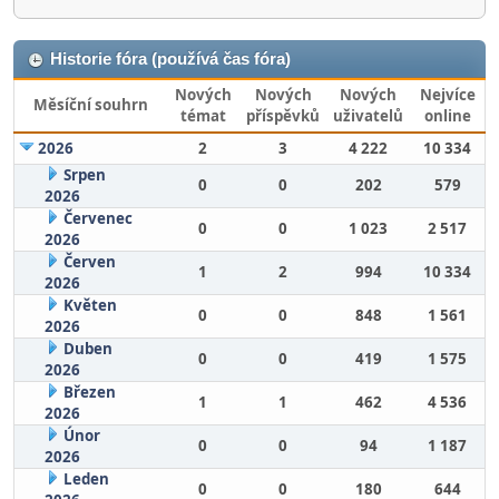
Historie fóra (používá čas fóra)
Nových
Nových
Nových
Nejvíce
Měsíční souhrn
témat
příspěvků
uživatelů
online
2026
2
3
4 222
10 334
Srpen
0
0
202
579
2026
Červenec
0
0
1 023
2 517
2026
Červen
1
2
994
10 334
2026
Květen
0
0
848
1 561
2026
Duben
0
0
419
1 575
2026
Březen
1
1
462
4 536
2026
Únor
0
0
94
1 187
2026
Leden
0
0
180
644