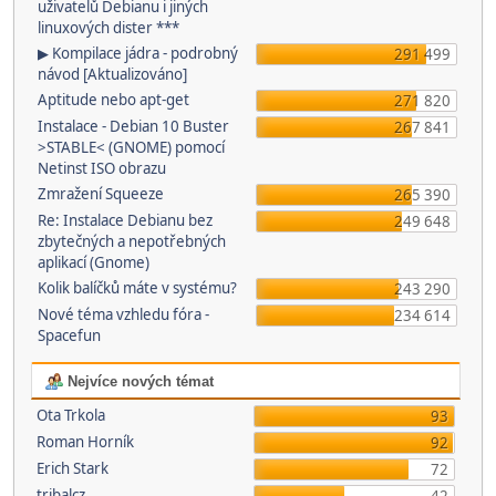
uživatelů Debianu i jiných
linuxových dister ***
▶ Kompilace jádra - podrobný
291 499
návod [Aktualizováno]
Aptitude nebo apt-get
271 820
Instalace - Debian 10 Buster
267 841
>STABLE< (GNOME) pomocí
Netinst ISO obrazu
Zmražení Squeeze
265 390
Re: Instalace Debianu bez
249 648
zbytečných a nepotřebných
aplikací (Gnome)
Kolik balíčků máte v systému?
243 290
Nové téma vzhledu fóra -
234 614
Spacefun
Nejvíce nových témat
Ota Trkola
93
Roman Horník
92
Erich Stark
72
tribalcz