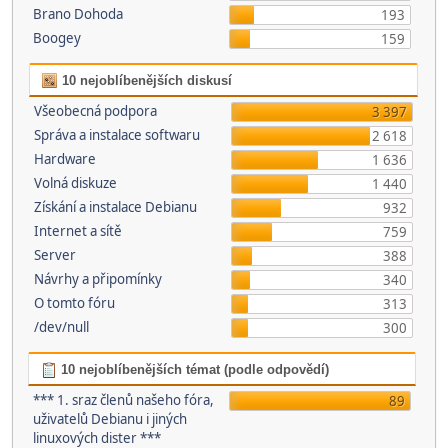
Brano Dohoda
193
Boogey
159
10 nejoblíbenějších diskusí
Všeobecná podpora
3 397
Správa a instalace softwaru
2 618
Hardware
1 636
Volná diskuze
1 440
Získání a instalace Debianu
932
Internet a sítě
759
Server
388
Návrhy a připomínky
340
O tomto fóru
313
/dev/null
300
10 nejoblíbenějších témat (podle odpovědí)
*** 1. sraz členů našeho fóra,
89
uživatelů Debianu i jiných
linuxových dister ***