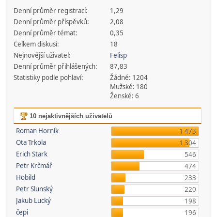
Denní průměr registrací:
1,29
Denní průměr příspěvků:
2,08
Denní průměr témat:
0,35
Celkem diskusí:
18
Nejnovější uživatel:
Felisp
Denní průměr přihlášených:
87,83
Statistiky podle pohlaví:
Žádné: 1204
Mužské: 180
Ženské: 6
10 nejaktivnějších uživatelů
Roman Horník
1 473
Ota Trkola
1 304
Erich Stark
546
Petr Krčmář
474
Hobild
233
Petr Slunský
220
Jakub Lucký
198
čepi
196