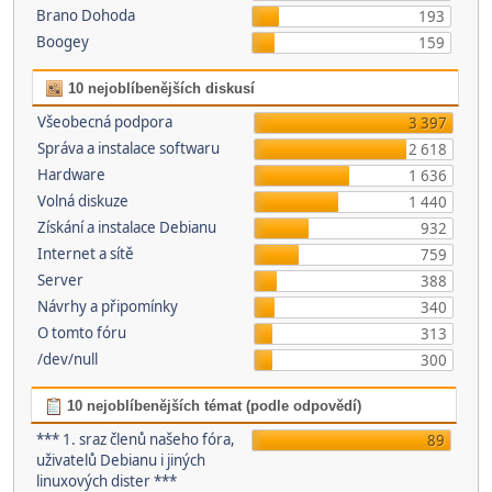
Brano Dohoda
193
Boogey
159
10 nejoblíbenějších diskusí
Všeobecná podpora
3 397
Správa a instalace softwaru
2 618
Hardware
1 636
Volná diskuze
1 440
Získání a instalace Debianu
932
Internet a sítě
759
Server
388
Návrhy a připomínky
340
O tomto fóru
313
/dev/null
300
10 nejoblíbenějších témat (podle odpovědí)
*** 1. sraz členů našeho fóra,
89
uživatelů Debianu i jiných
linuxových dister ***