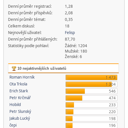
Denní průměr registrací:
1,28
Denní průměr příspěvků:
2,08
Denní průměr témat:
0,35
Celkem diskusí:
18
Nejnovější uživatel:
Felisp
Denní průměr přihlášených:
87,70
Statistiky podle pohlaví:
Žádné: 1204
Mužské: 180
Ženské: 6
10 nejaktivnějších uživatelů
Roman Horník
1 473
Ota Trkola
1 304
Erich Stark
546
Petr Krčmář
474
Hobild
233
Petr Slunský
220
Jakub Lucký
198
čepi
196