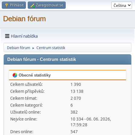
Přihlásit
Zaregistrovat se
Debian fórum
Hlavní nabídka
Debian fórum
Centrum statistik
►
Debian fórum - Centrum statistik
Obecné statistiky
Celkem uživatelů:
1 390
Celkem příspěvků:
13 138
Celkem témat:
2 070
Celkem kategorií:
6
Uživatelů online:
382
Nejvíce online:
10 334 - 06. 06. 2026,
17:59:28
Dnes online:
547