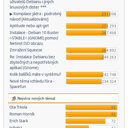
uživatelů Debianu i jiných
linuxových dister ***
▶ Kompilace jádra - podrobný
291 098
návod [Aktualizováno]
Aptitude nebo apt-get
271 293
Instalace - Debian 10 Buster
267 468
>STABLE< (GNOME) pomocí
Netinst ISO obrazu
Zmražení Squeeze
264 892
Re: Instalace Debianu bez
249 263
zbytečných a nepotřebných
aplikací (Gnome)
Kolik balíčků máte v systému?
242 748
Nové téma vzhledu fóra -
234 324
Spacefun
Nejvíce nových témat
Ota Trkola
93
Roman Horník
92
Erich Stark
72
tribalcz