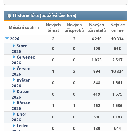
Historie fóra (používá čas fóra)
Nových
Nových
Nových
Nejvíce
Měsíční souhrn
témat
příspěvků
uživatelů
online
2026
2
3
4 210
10 334
Srpen
0
0
190
568
2026
Červenec
0
0
1 023
2 517
2026
Červen
1
2
994
10 334
2026
Květen
0
0
848
1 561
2026
Duben
0
0
419
1 575
2026
Březen
1
1
462
4 536
2026
Únor
0
0
94
1 187
2026
Leden
0
0
180
644