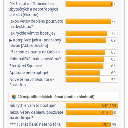
Re: Instalace Debianu bez
81
zbytečných a nepotřebných
aplikací (Gnome)
Jakou vetev debianu pouzivate
78
na desktopu?
Jak rychle vám to bootuje?
72
▶ Kompilace jádra - podrobný
69
návod [Aktualizováno]
Přechod z Ubuntu na Debian
68
Kolik balíčků máte v systému?
66
Zmražení Squeeze
65
Aptitude nebo apt-get
60
Nové téma vzhledu fóra -
59
Spacefun
10 nejoblíbenějších témat (podle zhlédnutí)
Jak rychle vám to bootuje?
340 853
Jakou vetev debianu pouzivate
313 240
na desktopu?
*** 1. sraz členů našeho fóra,
294 195