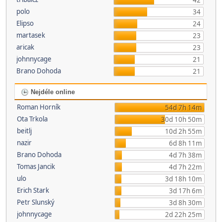
42
polo
34
Elipso
24
martasek
23
aricak
23
johnnycage
21
Brano Dohoda
21
Nejdéle online
Roman Horník
54d 7h 14m
Ota Trkola
30d 10h 50m
beitlj
10d 2h 55m
nazir
6d 8h 11m
Brano Dohoda
4d 7h 38m
Tomas Jancik
4d 7h 22m
ulo
3d 18h 10m
Erich Stark
3d 17h 6m
Petr Slunský
3d 8h 30m
johnnycage
2d 22h 25m