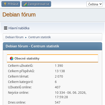
Přihlásit
Zaregistrovat se
Debian fórum
Hlavní nabídka
Debian fórum
Centrum statistik
►
Debian fórum - Centrum statistik
Obecné statistiky
Celkem uživatelů:
1 390
Celkem příspěvků:
13 138
Celkem témat:
2 070
Celkem kategorií:
6
Uživatelů online:
407
Nejvíce online:
10 334 - 06. 06. 2026,
17:59:28
Dnes online:
547