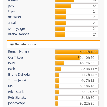
42
polo
34
Elipso
24
martasek
23
aricak
23
johnnycage
21
Brano Dohoda
21
Nejdéle online
Roman Horník
54d 7h 14m
Ota Trkola
30d 10h 50m
beitlj
10d 2h 55m
nazir
6d 8h 11m
Brano Dohoda
4d 7h 38m
Tomas Jancik
4d 7h 22m
ulo
3d 18h 10m
Erich Stark
3d 17h 6m
Petr Slunský
3d 8h 30m
johnnycage
2d 22h 25m