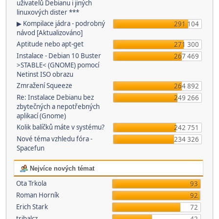
uživatelů Debianu i jiných
linuxových dister ***
▶ Kompilace jádra - podrobný
291 104
návod [Aktualizováno]
Aptitude nebo apt-get
271 300
Instalace - Debian 10 Buster
267 469
>STABLE< (GNOME) pomocí
Netinst ISO obrazu
Zmražení Squeeze
264 892
Re: Instalace Debianu bez
249 266
zbytečných a nepotřebných
aplikací (Gnome)
Kolik balíčků máte v systému?
242 751
Nové téma vzhledu fóra -
234 326
Spacefun
Nejvíce nových témat
Ota Trkola
93
Roman Horník
92
Erich Stark
72
tribalcz