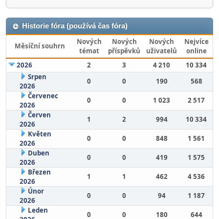
Historie fóra (používá čas fóra)
Nových
Nových
Nových
Nejvíce
Měsíční souhrn
témat
příspěvků
uživatelů
online
2026
2
3
4 210
10 334
Srpen
0
0
190
568
2026
Červenec
0
0
1 023
2 517
2026
Červen
1
2
994
10 334
2026
Květen
0
0
848
1 561
2026
Duben
0
0
419
1 575
2026
Březen
1
1
462
4 536
2026
Únor
0
0
94
1 187
2026
Leden
0
0
180
644