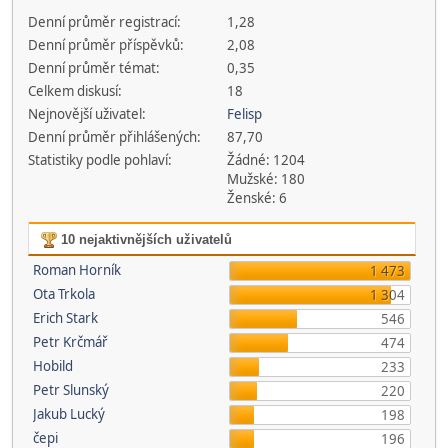
Denní průměr registrací:
1,28
Denní průměr příspěvků:
2,08
Denní průměr témat:
0,35
Celkem diskusí:
18
Nejnovější uživatel:
Felisp
Denní průměr přihlášených:
87,70
Statistiky podle pohlaví:
Žádné: 1204
Mužské: 180
Ženské: 6
10 nejaktivnějších uživatelů
Roman Horník
1 473
Ota Trkola
1 304
Erich Stark
546
Petr Krčmář
474
Hobild
233
Petr Slunský
220
Jakub Lucký
198
čepi
196