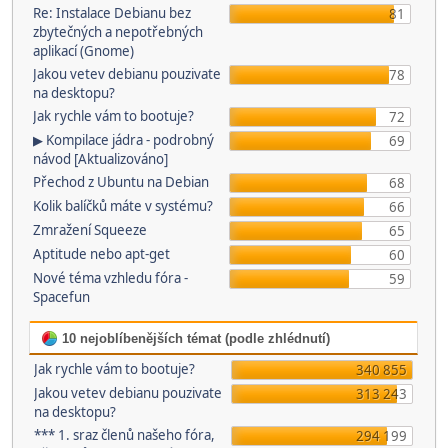
Re: Instalace Debianu bez
81
zbytečných a nepotřebných
aplikací (Gnome)
Jakou vetev debianu pouzivate
78
na desktopu?
Jak rychle vám to bootuje?
72
▶ Kompilace jádra - podrobný
69
návod [Aktualizováno]
Přechod z Ubuntu na Debian
68
Kolik balíčků máte v systému?
66
Zmražení Squeeze
65
Aptitude nebo apt-get
60
Nové téma vzhledu fóra -
59
Spacefun
10 nejoblíbenějších témat (podle zhlédnutí)
Jak rychle vám to bootuje?
340 855
Jakou vetev debianu pouzivate
313 243
na desktopu?
*** 1. sraz členů našeho fóra,
294 199