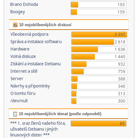
Brano Dohoda
193
Boogey
159
10 nejoblíbenějších diskusí
Všeobecná podpora
3 397
Správa a instalace softwaru
2 618
Hardware
1 636
Volná diskuze
1 440
Získání a instalace Debianu
932
Internet a sítě
759
Server
388
Návrhy a připomínky
340
O tomto fóru
313
/dev/null
300
10 nejoblíbenějších témat (podle odpovědí)
*** 1. sraz členů našeho fóra,
89
uživatelů Debianu i jiných
linuxových dister ***