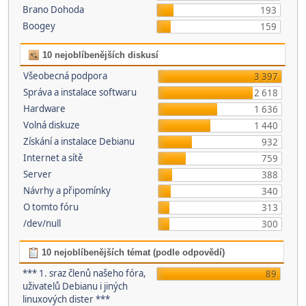
Brano Dohoda
193
Boogey
159
10 nejoblíbenějších diskusí
Všeobecná podpora
3 397
Správa a instalace softwaru
2 618
Hardware
1 636
Volná diskuze
1 440
Získání a instalace Debianu
932
Internet a sítě
759
Server
388
Návrhy a připomínky
340
O tomto fóru
313
/dev/null
300
10 nejoblíbenějších témat (podle odpovědí)
*** 1. sraz členů našeho fóra,
89
uživatelů Debianu i jiných
linuxových dister ***