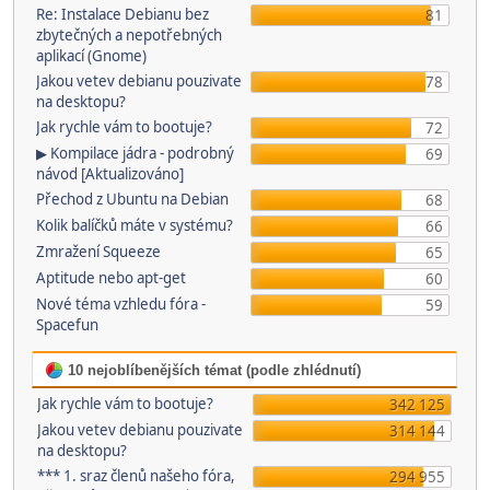
Re: Instalace Debianu bez
81
zbytečných a nepotřebných
aplikací (Gnome)
Jakou vetev debianu pouzivate
78
na desktopu?
Jak rychle vám to bootuje?
72
▶ Kompilace jádra - podrobný
69
návod [Aktualizováno]
Přechod z Ubuntu na Debian
68
Kolik balíčků máte v systému?
66
Zmražení Squeeze
65
Aptitude nebo apt-get
60
Nové téma vzhledu fóra -
59
Spacefun
10 nejoblíbenějších témat (podle zhlédnutí)
Jak rychle vám to bootuje?
342 125
Jakou vetev debianu pouzivate
314 144
na desktopu?
*** 1. sraz členů našeho fóra,
294 955