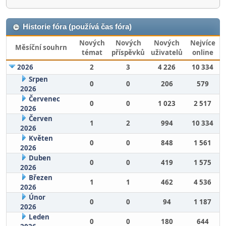
Historie fóra (používá čas fóra)
Nových
Nových
Nových
Nejvíce
Měsíční souhrn
témat
příspěvků
uživatelů
online
2026
2
3
4 226
10 334
Srpen
0
0
206
579
2026
Červenec
0
0
1 023
2 517
2026
Červen
1
2
994
10 334
2026
Květen
0
0
848
1 561
2026
Duben
0
0
419
1 575
2026
Březen
1
1
462
4 536
2026
Únor
0
0
94
1 187
2026
Leden
0
0
180
644