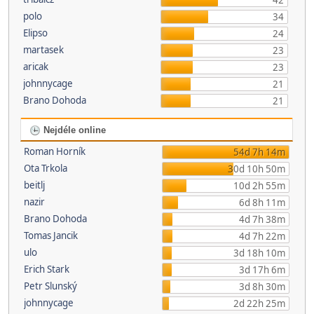
42
polo
34
Elipso
24
martasek
23
aricak
23
johnnycage
21
Brano Dohoda
21
Nejdéle online
Roman Horník
54d 7h 14m
Ota Trkola
30d 10h 50m
beitlj
10d 2h 55m
nazir
6d 8h 11m
Brano Dohoda
4d 7h 38m
Tomas Jancik
4d 7h 22m
ulo
3d 18h 10m
Erich Stark
3d 17h 6m
Petr Slunský
3d 8h 30m
johnnycage
2d 22h 25m