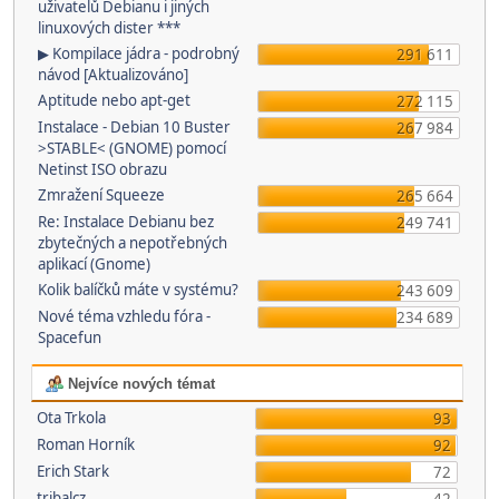
uživatelů Debianu i jiných
linuxových dister ***
▶ Kompilace jádra - podrobný
291 611
návod [Aktualizováno]
Aptitude nebo apt-get
272 115
Instalace - Debian 10 Buster
267 984
>STABLE< (GNOME) pomocí
Netinst ISO obrazu
Zmražení Squeeze
265 664
Re: Instalace Debianu bez
249 741
zbytečných a nepotřebných
aplikací (Gnome)
Kolik balíčků máte v systému?
243 609
Nové téma vzhledu fóra -
234 689
Spacefun
Nejvíce nových témat
Ota Trkola
93
Roman Horník
92
Erich Stark
72
tribalcz