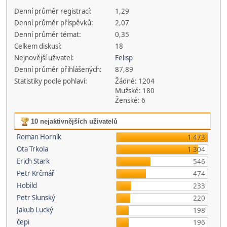
Denní průměr registrací:
1,29
Denní průměr příspěvků:
2,07
Denní průměr témat:
0,35
Celkem diskusí:
18
Nejnovější uživatel:
Felisp
Denní průměr přihlášených:
87,89
Statistiky podle pohlaví:
Žádné: 1204
Mužské: 180
Ženské: 6
10 nejaktivnějších uživatelů
Roman Horník
1 473
Ota Trkola
1 304
Erich Stark
546
Petr Krčmář
474
Hobild
233
Petr Slunský
220
Jakub Lucký
198
čepi
196