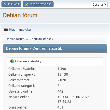
Přihlásit
Zaregistrovat se
Debian fórum
Hlavní nabídka
Debian fórum
Centrum statistik
►
Debian fórum - Centrum statistik
Obecné statistiky
Celkem uživatelů:
1 390
Celkem příspěvků:
13 138
Celkem témat:
2 070
Celkem kategorií:
6
Uživatelů online:
442
Nejvíce online:
10 334 - 06. 06. 2026,
17:59:28
Dnes online:
451