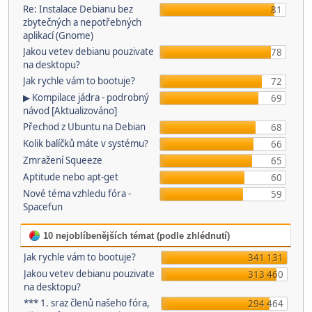
Re: Instalace Debianu bez
81
zbytečných a nepotřebných
aplikací (Gnome)
Jakou vetev debianu pouzivate
78
na desktopu?
Jak rychle vám to bootuje?
72
▶ Kompilace jádra - podrobný
69
návod [Aktualizováno]
Přechod z Ubuntu na Debian
68
Kolik balíčků máte v systému?
66
Zmražení Squeeze
65
Aptitude nebo apt-get
60
Nové téma vzhledu fóra -
59
Spacefun
10 nejoblíbenějších témat (podle zhlédnutí)
Jak rychle vám to bootuje?
341 131
Jakou vetev debianu pouzivate
313 460
na desktopu?
*** 1. sraz členů našeho fóra,
294 464