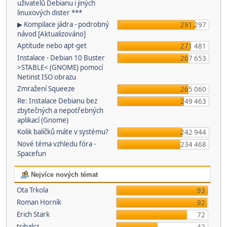
uživatelů Debianu i jiných
linuxových dister ***
▶ Kompilace jádra - podrobný
291 297
návod [Aktualizováno]
Aptitude nebo apt-get
271 481
Instalace - Debian 10 Buster
267 653
>STABLE< (GNOME) pomocí
Netinst ISO obrazu
Zmražení Squeeze
265 060
Re: Instalace Debianu bez
249 463
zbytečných a nepotřebných
aplikací (Gnome)
Kolik balíčků máte v systému?
242 944
Nové téma vzhledu fóra -
234 468
Spacefun
Nejvíce nových témat
Ota Trkola
93
Roman Horník
92
Erich Stark
72
tribalcz