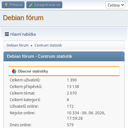
Přihlásit
Zaregistrovat se
Debian fórum
Hlavní nabídka
Debian fórum
Centrum statistik
►
Debian fórum - Centrum statistik
Obecné statistiky
Celkem uživatelů:
1 390
Celkem příspěvků:
13 138
Celkem témat:
2 070
Celkem kategorií:
6
Uživatelů online:
172
Nejvíce online:
10 334 - 06. 06. 2026,
17:59:28
Dnes online:
579