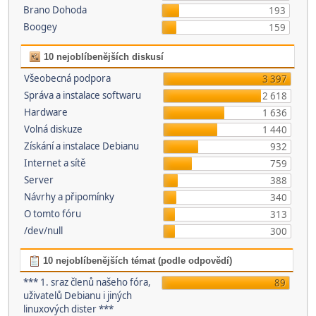
Brano Dohoda
193
Boogey
159
10 nejoblíbenějších diskusí
Všeobecná podpora
3 397
Správa a instalace softwaru
2 618
Hardware
1 636
Volná diskuze
1 440
Získání a instalace Debianu
932
Internet a sítě
759
Server
388
Návrhy a připomínky
340
O tomto fóru
313
/dev/null
300
10 nejoblíbenějších témat (podle odpovědí)
*** 1. sraz členů našeho fóra,
89
uživatelů Debianu i jiných
linuxových dister ***