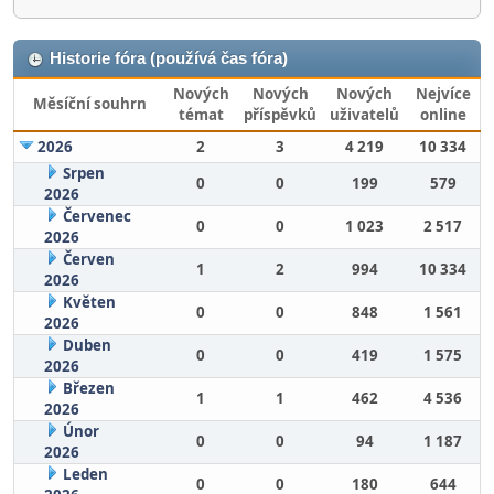
Historie fóra (používá čas fóra)
Nových
Nových
Nových
Nejvíce
Měsíční souhrn
témat
příspěvků
uživatelů
online
2026
2
3
4 219
10 334
Srpen
0
0
199
579
2026
Červenec
0
0
1 023
2 517
2026
Červen
1
2
994
10 334
2026
Květen
0
0
848
1 561
2026
Duben
0
0
419
1 575
2026
Březen
1
1
462
4 536
2026
Únor
0
0
94
1 187
2026
Leden
0
0
180
644