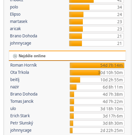
42
polo
34
Elipso
24
martasek
23
aricak
23
Brano Dohoda
21
johnnycage
21
Nejdéle online
Roman Horník
54d 7h 14m
Ota Trkola
30d 10h 50m
beitlj
10d 2h 55m
nazir
6d 8h 11m
Brano Dohoda
4d 7h 38m
Tomas Jancik
4d 7h 22m
ulo
3d 18h 10m
Erich Stark
3d 17h 6m
Petr Slunský
3d 8h 30m
johnnycage
2d 22h 25m