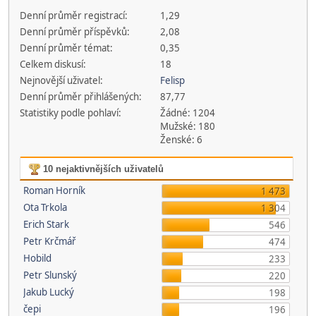
Denní průměr registrací:
1,29
Denní průměr příspěvků:
2,08
Denní průměr témat:
0,35
Celkem diskusí:
18
Nejnovější uživatel:
Felisp
Denní průměr přihlášených:
87,77
Statistiky podle pohlaví:
Žádné: 1204
Mužské: 180
Ženské: 6
10 nejaktivnějších uživatelů
Roman Horník
1 473
Ota Trkola
1 304
Erich Stark
546
Petr Krčmář
474
Hobild
233
Petr Slunský
220
Jakub Lucký
198
čepi
196