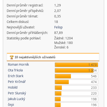
Denní průměr registrací:
1,29
Denní průměr příspěvků:
2,07
Denní průměr témat:
0,35
Celkem diskusí:
18
Nejnovější uživatel:
Felisp
Denní průměr přihlášených:
87,89
Statistiky podle pohlaví:
Žádné: 1204
Mužské: 180
Ženské: 6
10 nejaktivnějších uživatelů
Roman Horník
1 473
Ota Trkola
1 304
Erich Stark
546
Petr Krčmář
474
Hobild
233
Petr Slunský
220
Jakub Lucký
198
čepi
196