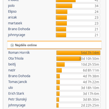
42
polo
34
Elipso
24
aricak
23
martasek
23
Brano Dohoda
21
johnnycage
21
Nejdéle online
Roman Horník
54d 7h 14m
Ota Trkola
30d 10h 50m
beitlj
10d 2h 55m
nazir
6d 8h 11m
Brano Dohoda
4d 7h 38m
Tomas Jancik
4d 7h 22m
ulo
3d 18h 10m
Erich Stark
3d 17h 6m
Petr Slunský
3d 8h 30m
johnnycage
2d 22h 25m