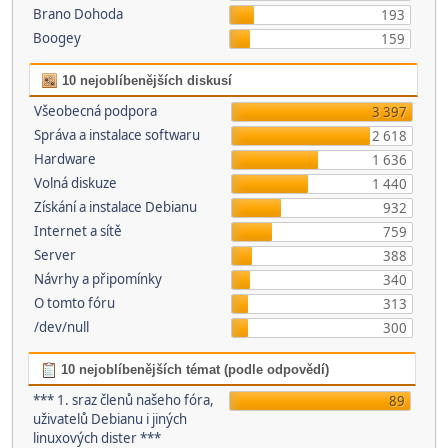
Brano Dohoda
193
Boogey
159
10 nejoblíbenějších diskusí
Všeobecná podpora
3 397
Správa a instalace softwaru
2 618
Hardware
1 636
Volná diskuze
1 440
Získání a instalace Debianu
932
Internet a sítě
759
Server
388
Návrhy a připomínky
340
O tomto fóru
313
/dev/null
300
10 nejoblíbenějších témat (podle odpovědí)
*** 1. sraz členů našeho fóra,
89
uživatelů Debianu i jiných
linuxových dister ***