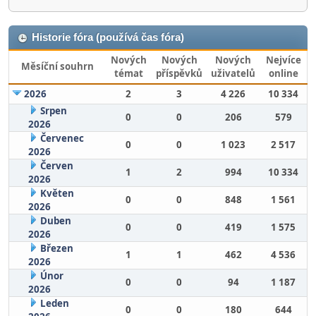
Historie fóra (používá čas fóra)
Nových
Nových
Nových
Nejvíce
Měsíční souhrn
témat
příspěvků
uživatelů
online
2026
2
3
4 226
10 334
Srpen
0
0
206
579
2026
Červenec
0
0
1 023
2 517
2026
Červen
1
2
994
10 334
2026
Květen
0
0
848
1 561
2026
Duben
0
0
419
1 575
2026
Březen
1
1
462
4 536
2026
Únor
0
0
94
1 187
2026
Leden
0
0
180
644