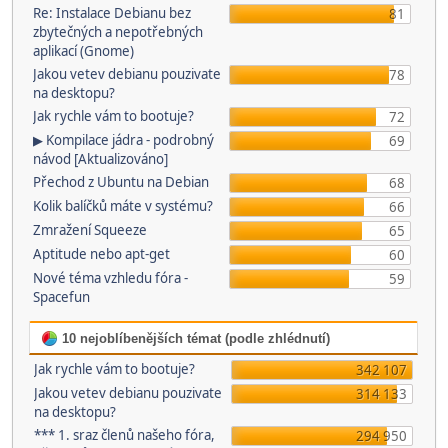
Re: Instalace Debianu bez
81
zbytečných a nepotřebných
aplikací (Gnome)
Jakou vetev debianu pouzivate
78
na desktopu?
Jak rychle vám to bootuje?
72
▶ Kompilace jádra - podrobný
69
návod [Aktualizováno]
Přechod z Ubuntu na Debian
68
Kolik balíčků máte v systému?
66
Zmražení Squeeze
65
Aptitude nebo apt-get
60
Nové téma vzhledu fóra -
59
Spacefun
10 nejoblíbenějších témat (podle zhlédnutí)
Jak rychle vám to bootuje?
342 107
Jakou vetev debianu pouzivate
314 133
na desktopu?
*** 1. sraz členů našeho fóra,
294 950