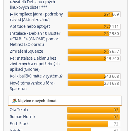
uživatelů Debianu i jiných
linuxových dister ***
▶ Kompilace jádra - podrobný
291 609
návod [Aktualizováno]
Aptitude nebo apt-get
272 111
Instalace - Debian 10 Buster
267 980
>STABLE< (GNOME) pomocí
Netinst ISO obrazu
Zmražení Squeeze
265 657
Re: Instalace Debianu bez
249 740
zbytečných a nepotřebných
aplikací (Gnome)
Kolik balíčků máte v systému?
243 608
Nové téma vzhledu fóra -
234 688
Spacefun
Nejvíce nových témat
Ota Trkola
93
Roman Horník
92
Erich Stark
72
tribalcz