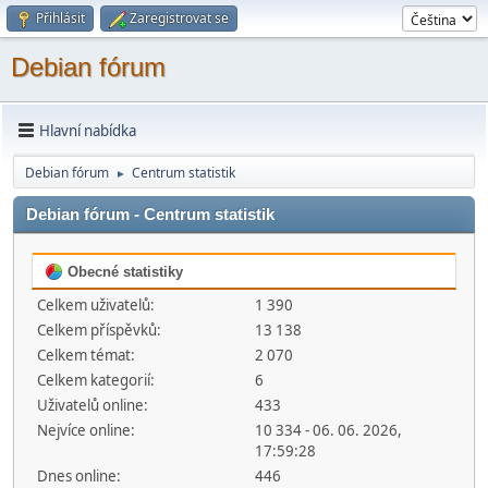
Přihlásit
Zaregistrovat se
Debian fórum
Hlavní nabídka
Debian fórum
Centrum statistik
►
Debian fórum - Centrum statistik
Obecné statistiky
Celkem uživatelů:
1 390
Celkem příspěvků:
13 138
Celkem témat:
2 070
Celkem kategorií:
6
Uživatelů online:
433
Nejvíce online:
10 334 - 06. 06. 2026,
17:59:28
Dnes online:
446